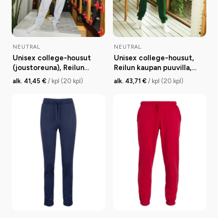
NEUTRAL
NEUTRAL
Unisex college-housut
Unisex college-housut,
(joustoreuna), Reilun
Reilun kaupan puuvilla,
kaupan puuvilla, 300g
300g
alk. 41,45 €
/ kpl (20 kpl)
alk. 43,71 €
/ kpl (20 kpl)