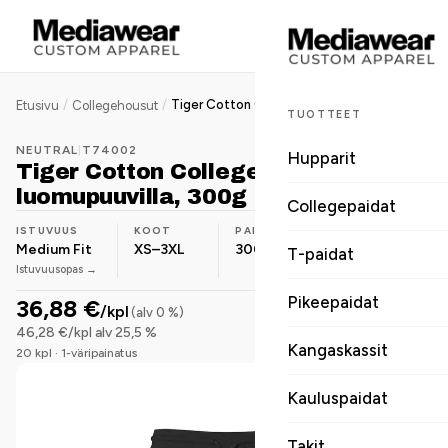
/
/
Tiger Cotton College-housut, luomupuuvilla, 300g
Etusivu
Collegehousut
TUOTTEET
NEUTRAL
|
T74002
Hupparit
Tiger Cotton College-housut,
luomupuuvilla, 300g
Collegepaidat
ISTUVUUS
KOOT
PAINO
MATERIAALI
Medium Fit
XS–3XL
300 g
Luomupuuvilla
T-paidat
Istuvuusopas →
Pikeepaidat
36,88 €
/kpl
(alv 0 %)
46,28 €/kpl alv 25,5 %
Kangaskassit
20 kpl · 1-väripainatus
Kauluspaidat
Takit