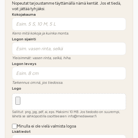
Nopeutat tarjoustamme täyttämällä nämä kentät. Jos et tiedä,
voit jättää tyhjäksi.
Kokojakauma
Kerro mitä kokoja ja kuinka monta.
Logon sijainti
Yleisimmät: vasen rinta, selkä, hiha.
Logon leveys
Tarkennus cm:nä, jos tiedossa.
Logo
Sallitut: png, jpg, pdf, ai, eps. Maksimi
10
MB.
Jos tiedosto on suurempi,
lähetä se sähköpostilla osoitteeseen info@mediawear.fi
Minulla ei ole vielä valmista logoa
Lisätiedot