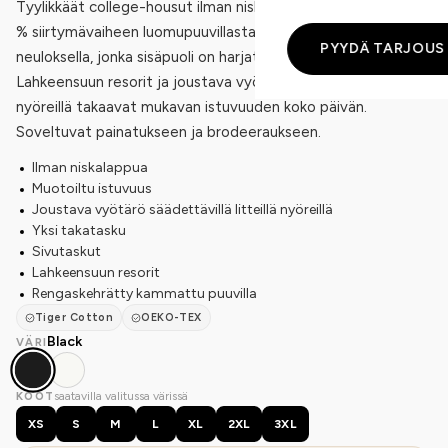
Tyylikkäät college-housut ilman niskalappua, valmistettu 100
% siirtymävaiheen luomupuuvillasta pehmeällä 300 g/m²
PYYDÄ TARJOUS
neuloksella, jonka sisäpuoli on harjattu pehmeäksi.
Lahkeensuun resorit ja joustava vyötärö säädettävillä litteillä
nyöreillä takaavat mukavan istuvuuden koko päivän.
Soveltuvat painatukseen ja brodeeraukseen.
Ilman niskalappua
Muotoiltu istuvuus
Joustava vyötärö säädettävillä litteillä nyöreillä
Yksi takatasku
Sivutaskut
Lahkeensuun resorit
Rengaskehrätty kammattu puuvilla
Tiger Cotton
OEKO-TEX
Black
VÄRI
saatavilla valitussa värissä
KOOT
XS
S
M
L
XL
2XL
3XL