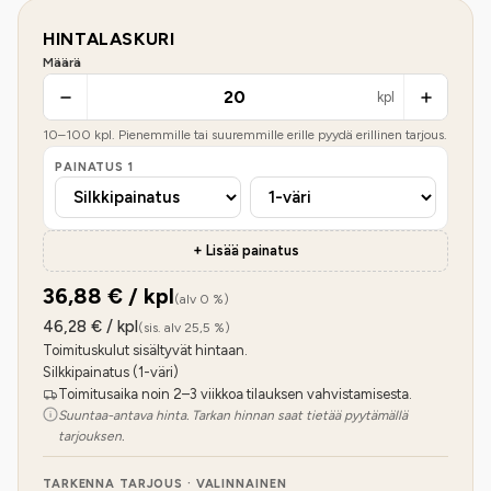
HINTALASKURI
Määrä
kpl
10
–
100
kpl. Pienemmille tai suuremmille erille pyydä erillinen tarjous.
PAINATUS
1
+ Lisää painatus
36,88
€ / kpl
(alv 0 %)
46,28
€ / kpl
(sis. alv 25,5 %)
Toimituskulut sisältyvät hintaan.
Silkkipainatus (1-väri)
Toimitusaika noin 2–3 viikkoa tilauksen vahvistamisesta.
Suuntaa-antava hinta. Tarkan hinnan saat tietää pyytämällä
tarjouksen.
TARKENNA TARJOUS · VALINNAINEN