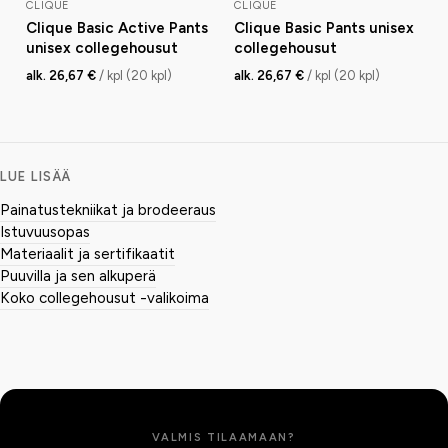
CLIQUE
CLIQUE
Clique Basic Active Pants
Clique Basic Pants unisex
unisex collegehousut
collegehousut
alk. 26,67 €
/ kpl (20 kpl)
alk. 26,67 €
/ kpl (20 kpl)
LUE LISÄÄ
Painatustekniikat ja brodeeraus
Istuvuusopas
Materiaalit ja sertifikaatit
Puuvilla ja sen alkuperä
Koko collegehousut -valikoima
VALMIS TILAAMAAN?