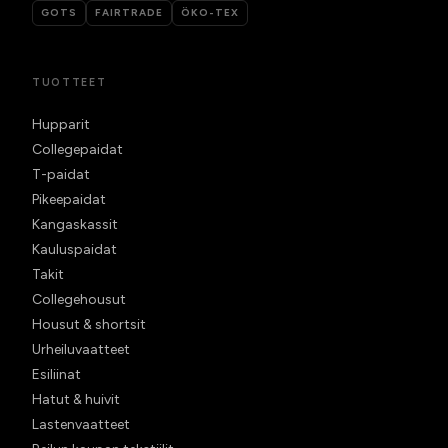
GOTS
FAIRTRADE
ÖKO-TEX
TUOTTEET
Hupparit
Collegepaidat
T-paidat
Pikeepaidat
Kangaskassit
Kauluspaidat
Takit
Collegehousut
Housut & shortsit
Urheiluvaatteet
Esiliinat
Hatut & huivit
Lastenvaatteet