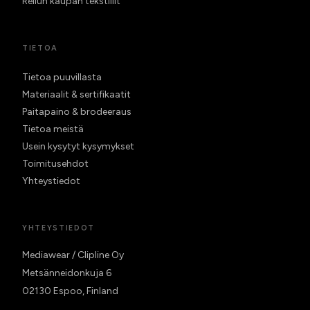
Reilun kaupan tekstiilit
TIETOA
Tietoa puuvillasta
Materiaalit & sertifikaatit
Paitapaino & brodeeraus
Tietoa meistä
Usein kysytyt kysymykset
Toimitusehdot
Yhteystiedot
YHTEYSTIEDOT
Mediawear / Clipline Oy
Metsänneidonkuja 6
02130 Espoo, Finland