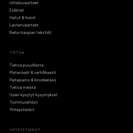
Urheiluvaatteet
Esiliinat
Hatut & huivit
Lastenvaatteet
Reilun kaupan tekstiilit
TIETOA
Tietoa puuvillasta
Materiaalit & sertifikaatit
Paitapaino & brodeeraus
Tietoa meistä
Usein kysytyt kysymykset
Toimitusehdot
Yhteystiedot
YHTEYSTIEDOT