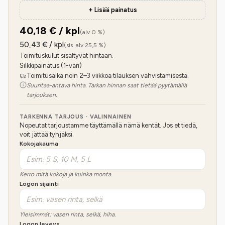
+ Lisää painatus
40,18
€ / kpl
(alv 0 %)
50,43
€ / kpl
(sis. alv 25,5 %)
Toimituskulut sisältyvät hintaan.
Silkkipainatus (1-väri)
Toimitusaika noin 2–3 viikkoa tilauksen vahvistamisesta.
Suuntaa-antava hinta. Tarkan hinnan saat tietää pyytämällä
tarjouksen.
TARKENNA TARJOUS · VALINNAINEN
Nopeutat tarjoustamme täyttämällä nämä kentät. Jos et tiedä,
voit jättää tyhjäksi.
Kokojakauma
Kerro mitä kokoja ja kuinka monta.
Logon sijainti
Yleisimmät: vasen rinta, selkä, hiha.
Logon leveys