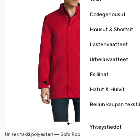
Collegehousut
Housut & Shortsit
Lastenvaatteet
Urheiluvaatteet
Esiliinat
Hatut & Huivit
Reilun kaupan tekstii
Yhteystiedot
Unisex takki polyesteri — Sol's Robyn on unisex-mallinen