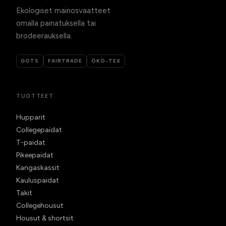
Ekologiset mainosvaatteet
omalla painatuksella tai
brodeerauksella.
GOTS
FAIRTRADE
ÖKO-TEX
TUOTTEET
Hupparit
Collegepaidat
T-paidat
Pikeepaidat
Kangaskassit
Kauluspaidat
Takit
Collegehousut
Housut & shortsit