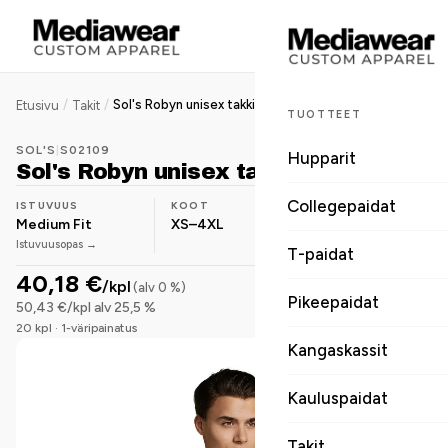
/
/
Sol's Robyn unisex takki polyesteri
Etusivu
Takit
TUOTTEET
SOL'S
|
S02109
Hupparit
Sol's Robyn unisex takki polyesteri
Collegepaidat
ISTUVUUS
KOOT
MATERIAALI
Medium Fit
XS–4XL
Polyesteri
Istuvuusopas →
T-paidat
40,18 €
/kpl
(alv 0 %)
Pikeepaidat
50,43 €/kpl alv 25,5 %
20 kpl · 1-väripainatus
Kangaskassit
Kauluspaidat
Takit