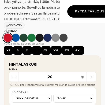
takki yritys- ja tiimikäyttöön. Materiaali on 100% polyesteri -
pvc- pinnoite. Soveltuu lämpösiirtopainatukseen ja
PYYDÄ TARJOUS
brodeeraukseen. Saatavilla painatuksella tai brodeerauksella
alk. 10 kpl. Sertifikaatit: OEKO-TEX.
OEKO-TEX
Red
VÄRI
saatavilla valitussa värissä
KOOT
XS
S
M
L
XL
XXL
3XL
4XL
HINTALASKURI
Määrä
kpl
10
–
100
kpl. Pienemmille tai suuremmille erille pyydä erillinen tarjous.
PAINATUS
1