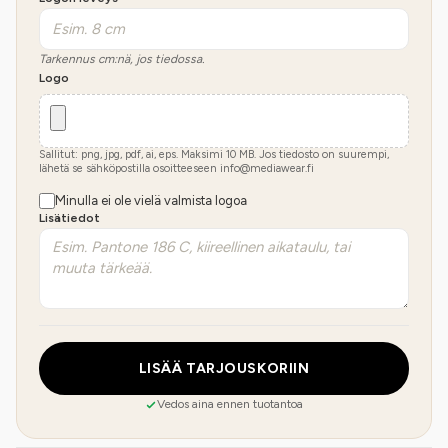
Tarkennus cm:nä, jos tiedossa.
Logo
Sallitut: png, jpg, pdf, ai, eps. Maksimi
10
MB.
Jos tiedosto on suurempi,
lähetä se sähköpostilla osoitteeseen info@mediawear.fi
Minulla ei ole vielä valmista logoa
Lisätiedot
LISÄÄ TARJOUSKORIIN
Vedos aina ennen tuotantoa