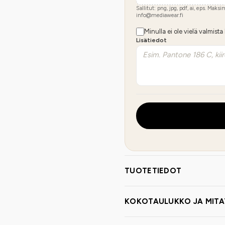
Sallitut: png, jpg, pdf, ai, eps. Maks
info@mediawear.fi
Minulla ei ole vielä valmista
Lisätiedot
TUOTETIEDOT
KOKOTAULUKKO JA MITA