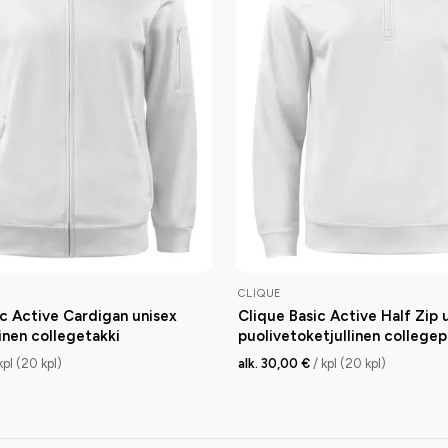
CLIQUE
ic Active Cardigan unisex
Clique Basic Active Half Zip 
inen collegetakki
puolivetoketjullinen collegep
kpl (20 kpl)
alk. 30,00 €
/ kpl (20 kpl)