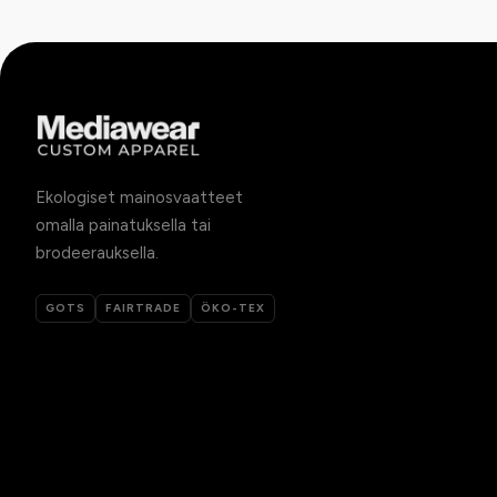
Ekologiset mainosvaatteet
omalla painatuksella tai
brodeerauksella.
GOTS
FAIRTRADE
ÖKO-TEX