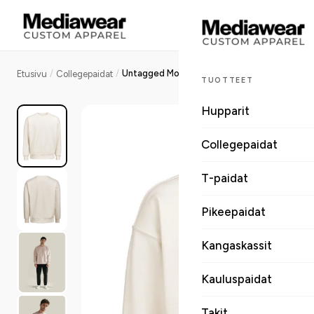
/
/
Untagged Movement Crewneck Loose Fit collegepaita
Etusivu
Collegepaidat
TUOTTEET
Hupparit
Collegepaidat
T-paidat
Pikeepaidat
Kangaskassit
Kauluspaidat
Takit