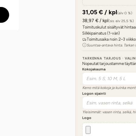
31,05
€ / kpl
(alv 0 %)
38,97
€ / kpl
(sis. alv 25,5 %)
Toimituskulut sisältyvät hintaa
Silkkipainatus (1-väri)
Toimitusaika noin 2–3 viikko
Suuntaa-antava hinta. Tarkan 
TARKENNA TARJOUS · VALI
Nopeutat tarjoustamme täyttämäl
Kokojakauma
Kerro mitä kokoja ja kuinka mont
Logon sijainti
Yleisimmät: vasen rinta, selkä, hi
Logo