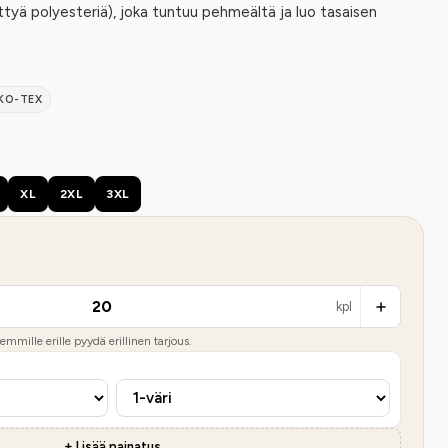
ttyä polyesteriä), joka tuntuu pehmeältä ja luo tasaisen
KO-TEX
XL
2XL
3XL
kpl
mmille erille pyydä erillinen tarjous.
+ Lisää painatus