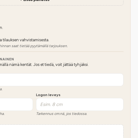
n.
a tilauksen vahvistamisesta.
hinnan saat tietää pyytämällä tarjouksen.
NNAINEN
lä nämä kentät. Jos et tiedä, voit jättää tyhjäksi.
a.
Logon leveys
ha.
Tarkennus cm:nä, jos tiedossa.