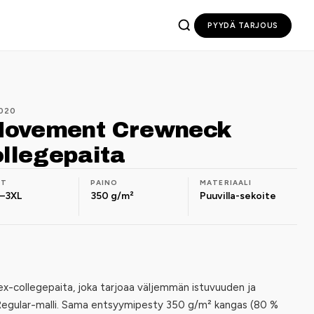
PYYDÄ TARJOUS
020
Movement Crewneck
ollegepaita
OT
PAINO
MATERIAALI
–3XL
350 g/m²
Puuvilla-sekoite
x-collegepaita, joka tarjoaa väljemmän istuvuuden ja
Regular-malli. Sama entsyymipesty 350 g/m² kangas (80 %