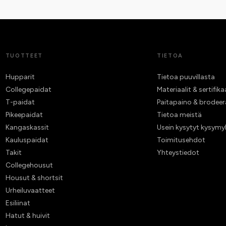
TUOTTEET
TIETOA
Hupparit
Tietoa puuvillasta
Collegepaidat
Materiaalit & sertifika
T-paidat
Paitapaino & brodee
Pikeepaidat
Tietoa meistä
Kangaskassit
Usein kysytyt kysymy
Kauluspaidat
Toimitusehdot
Takit
Yhteystiedot
Collegehousut
Housut & shortsit
Urheiluvaatteet
Esiliinat
Hatut & huivit