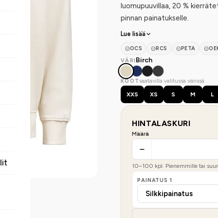
luomupuuvillaa, 20 % kierräte
pinnan painatukselle.
Lue lisää
OCS
RCS
PETA
OE
Birch
VÄRI
saatavilla valitussa värissä
KOOT
XXS
XS
S
M
L
HINTALASKURI
Määrä
lit
10
–
100
kpl. Pienemmille tai suure
PAINATUS
1