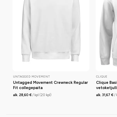
UNTAGGED MOVEMENT
CLIQUE
Untagged Movement Crewneck Regular
Clique Bas
Fit collegepaita
vetoketjull
alk. 28,60 €
/ kpl (20 kpl)
alk. 31,67 €
/ 