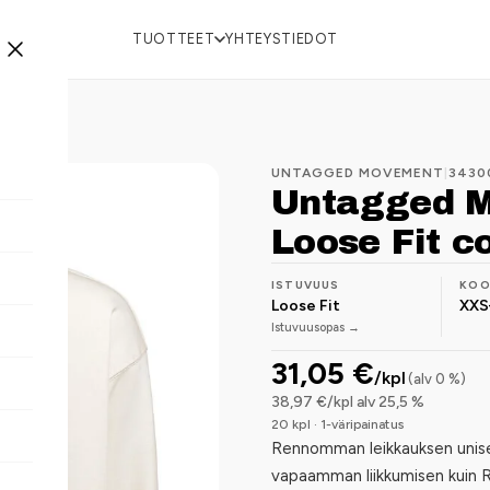
TUOTTEET
YHTEYSTIEDOT
UNTAGGED MOVEMENT
|
3430
Untagged 
Loose Fit c
ISTUVUUS
KO
Loose Fit
XXS
Istuvuusopas →
31,05 €
/kpl
(alv 0 %)
38,97 €/kpl alv 25,5 %
20 kpl · 1-väripainatus
Rennomman leikkauksen unise
vapaamman liikkumisen kuin 