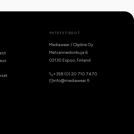
YHTEYSTIEDOT
Mediawear / Clipline Oy
Metsänneidonkuja 6
atit
02130 Espoo, Finland
raus
+358 (0) 20 710 7470
kset
info@mediawear.fi