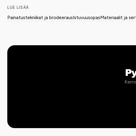
LUE LISÄÄ
Painatustekniikat ja brodeeraus
Istuvuusopas
Materiaalit ja ser
P
Kerro