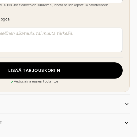
imi
10
MB.
Jos tiedosto on suurempi, lähetä se sähköpostilla osoitteeseen
 logoa
LISÄÄ TARJOUSKORIIN
Vedos aina ennen tuotantoa
T