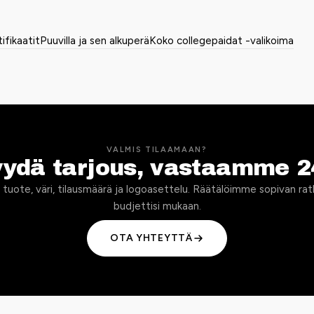
tifikaatit
Puuvilla ja sen alkuperä
Koko collegepaidat -valikoima
VALMIS TILAAMAAN?
yydä tarjous, vastaamme 2
 tuote, väri, tilausmäärä ja logoasettelu. Räätälöimme sopivan rat
budjettisi mukaan.
OTA YHTEYTTÄ