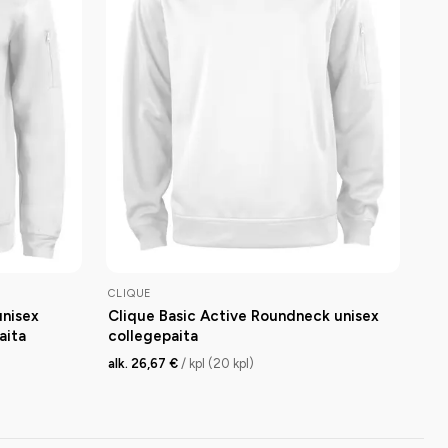
CLIQUE
unisex
Clique Basic Active Roundneck unisex
aita
collegepaita
alk. 26,67 €
/ kpl (20 kpl)