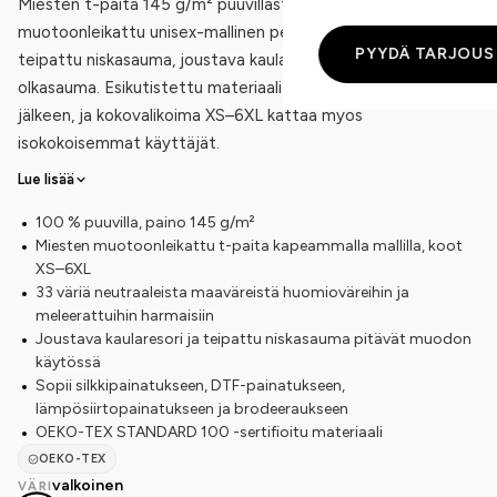
Miesten t-paita 145 g/m² puuvillasta. Clique Basic-T on
muotoonleikattu unisex-mallinen perus-t-paita, jossa on
PYYDÄ TARJOUS
teipattu niskasauma, joustava kaularesori ja käännetty
olkasauma. Esikutistettu materiaali pitää muotonsa pesujen
jälkeen, ja kokovalikoima XS–6XL kattaa myös
isokokoisemmat käyttäjät.
Lue lisää
100 % puuvilla, paino 145 g/m²
Miesten muotoonleikattu t-paita kapeammalla mallilla, koot
XS–6XL
33 väriä neutraaleista maaväreistä huomioväreihin ja
meleerattuihin harmaisiin
Joustava kaularesori ja teipattu niskasauma pitävät muodon
käytössä
Sopii silkkipainatukseen, DTF-painatukseen,
lämpösiirtopainatukseen ja brodeeraukseen
OEKO-TEX STANDARD 100 -sertifioitu materiaali
OEKO-TEX
valkoinen
VÄRI