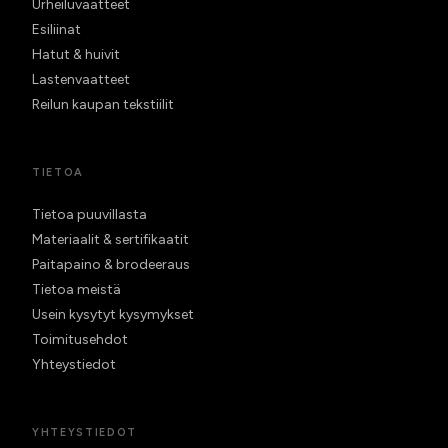
Urheiluvaatteet
Esiliinat
Hatut & huivit
Lastenvaatteet
Reilun kaupan tekstiilit
TIETOA
Tietoa puuvillasta
Materiaalit & sertifikaatit
Paitapaino & brodeeraus
Tietoa meistä
Usein kysytyt kysymykset
Toimitusehdot
Yhteystiedot
YHTEYSTIEDOT