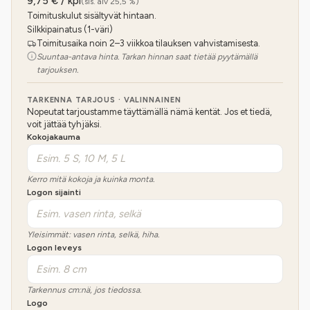
9,75
€ / kpl
(sis. alv 25,5 %)
Toimituskulut sisältyvät hintaan.
Silkkipainatus (1-väri)
Toimitusaika noin 2–3 viikkoa tilauksen vahvistamisesta.
Suuntaa-antava hinta. Tarkan hinnan saat tietää pyytämällä
tarjouksen.
TARKENNA TARJOUS · VALINNAINEN
Nopeutat tarjoustamme täyttämällä nämä kentät. Jos et tiedä,
voit jättää tyhjäksi.
Kokojakauma
Kerro mitä kokoja ja kuinka monta.
Logon sijainti
Yleisimmät: vasen rinta, selkä, hiha.
Logon leveys
Tarkennus cm:nä, jos tiedossa.
Logo