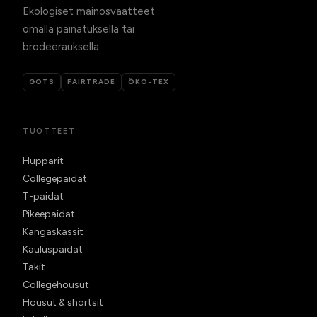
Ekologiset mainosvaatteet
omalla painatuksella tai
brodeerauksella.
GOTS
FAIRTRADE
ÖKO-TEX
TUOTTEET
Hupparit
Collegepaidat
T-paidat
Pikeepaidat
Kangaskassit
Kauluspaidat
Takit
Collegehousut
Housut & shortsit