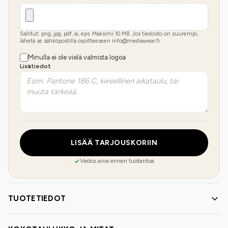
Sallitut: png, jpg, pdf, ai, eps. Maksimi
10
MB.
Jos tiedosto on suurempi,
lähetä se sähköpostilla osoitteeseen info@mediawear.fi
Minulla ei ole vielä valmista logoa
Lisätiedot
LISÄÄ TARJOUSKORIIN
Vedos aina ennen tuotantoa
TUOTETIEDOT