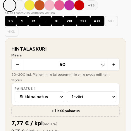
+25
saatavilla valitussa värissä
KOOT
XS
S
M
L
XL
2XL
3XL
4XL
5XL
6XL
HINTALASKURI
Määrä
kpl
20
–
200
kpl. Pienemmille tai suuremmille erille pyydä erillinen
tarjous.
PAINATUS
1
+ Lisää painatus
7,77
€ / kpl
(alv 0 %)