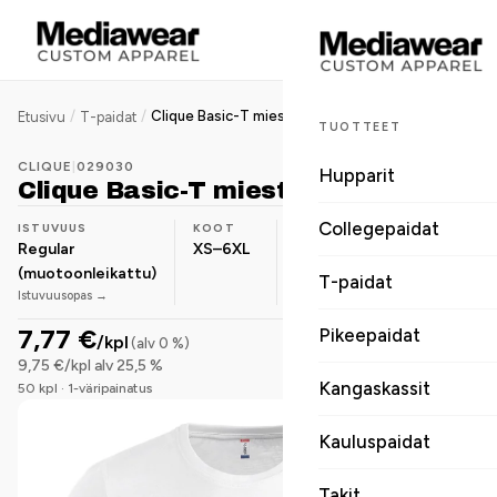
/
/
Clique Basic-T miesten t-paita
Etusivu
T-paidat
TUOTTEET
CLIQUE
|
029030
Hupparit
Clique Basic-T miesten t-paita
Collegepaidat
ISTUVUUS
KOOT
PAINO
MATERIAALI
Regular
XS–6XL
145 g/m²
Puuvilla
(muotoonleikattu)
T-paidat
Istuvuusopas →
7,77 €
Pikeepaidat
/kpl
(alv 0 %)
9,75 €/kpl alv 25,5 %
Kangaskassit
50 kpl · 1-väripainatus
Kauluspaidat
Takit