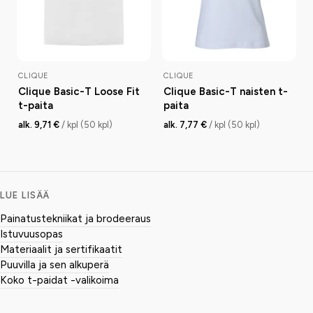
CLIQUE
CLIQUE
Clique Basic-T Loose Fit
Clique Basic-T naisten t-
t-paita
paita
alk. 9,71 €
/ kpl (50 kpl)
alk. 7,77 €
/ kpl (50 kpl)
LUE LISÄÄ
Painatustekniikat ja brodeeraus
Istuvuusopas
Materiaalit ja sertifikaatit
Puuvilla ja sen alkuperä
Koko t-paidat -valikoima