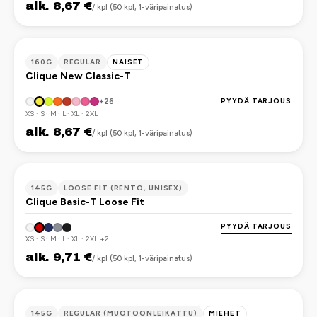
alk. 8,67 €
/ kpl (50 kpl, 1-väripainatus)
OEKO-TEX
160G
REGULAR
NAISET
Clique New Classic-T
PYYDÄ TARJOUS
+26
XS · S · M · L · XL · 2XL
alk. 8,67 €
/ kpl (50 kpl, 1-väripainatus)
OEKO-TEX
145G
LOOSE FIT (RENTO, UNISEX)
Clique Basic-T Loose Fit
PYYDÄ TARJOUS
XS · S · M · L · XL · 2XL +2
alk. 9,71 €
/ kpl (50 kpl, 1-väripainatus)
OEKO-TEX
145G
REGULAR (MUOTOONLEIKATTU)
MIEHET