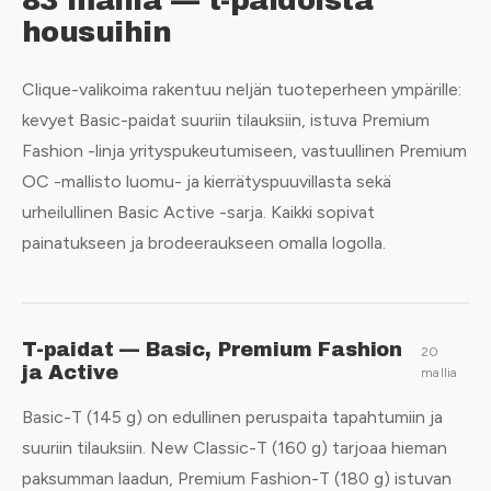
83 mallia — t-paidoista
housuihin
Clique-valikoima rakentuu neljän tuoteperheen ympärille:
kevyet Basic-paidat suuriin tilauksiin, istuva Premium
Fashion -linja yrityspukeutumiseen, vastuullinen Premium
OC -mallisto luomu- ja kierrätyspuuvillasta sekä
urheilullinen Basic Active -sarja. Kaikki sopivat
painatukseen ja brodeeraukseen omalla logolla.
T-paidat — Basic, Premium Fashion
20
ja Active
mallia
Basic-T (145 g) on edullinen peruspaita tapahtumiin ja
suuriin tilauksiin. New Classic-T (160 g) tarjoaa hieman
paksumman laadun, Premium Fashion-T (180 g) istuvan