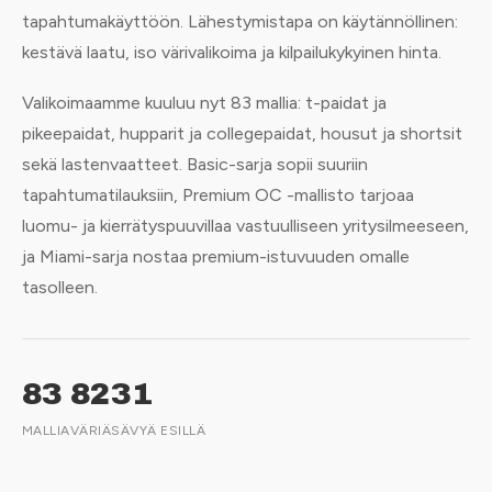
tapahtumakäyttöön. Lähestymistapa on käytännöllinen:
kestävä laatu, iso värivalikoima ja kilpailukykyinen hinta.
Valikoimaamme kuuluu nyt 83 mallia: t-paidat ja
pikeepaidat, hupparit ja collegepaidat, housut ja shortsit
sekä lastenvaatteet. Basic-sarja sopii suuriin
tapahtumatilauksiin, Premium OC -mallisto tarjoaa
luomu- ja kierrätyspuuvillaa vastuulliseen yritysilmeeseen,
ja Miami-sarja nostaa premium-istuvuuden omalle
tasolleen.
83
82
31
MALLIA
VÄRIÄ
SÄVYÄ ESILLÄ