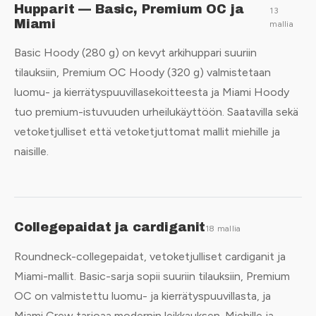
Hupparit — Basic, Premium OC ja
13
Miami
mallia
Basic Hoody (280 g) on kevyt arkihuppari suuriin
tilauksiin, Premium OC Hoody (320 g) valmistetaan
luomu- ja kierrätyspuuvillasekoitteesta ja Miami Hoody
tuo premium-istuvuuden urheilukäyttöön. Saatavilla sekä
vetoketjulliset että vetoketjuttomat mallit miehille ja
naisille.
Collegepaidat ja cardiganit
18 mallia
Roundneck-collegepaidat, vetoketjulliset cardiganit ja
Miami-mallit. Basic-sarja sopii suuriin tilauksiin, Premium
OC on valmistettu luomu- ja kierrätyspuuvillasta, ja
Miami Crew tarjoaa modernin leikkauksen. Miehille ja