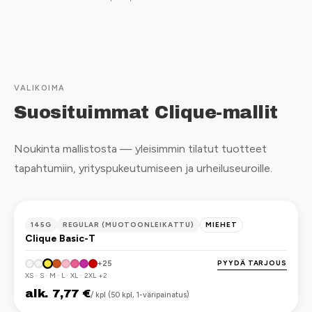
VALIKOIMA
Suosituimmat Clique-mallit
Noukinta mallistosta — yleisimmin tilatut tuotteet
tapahtumiin, yrityspukeutumiseen ja urheiluseuroille.
OEKO-TEX
145G
REGULAR (MUOTOONLEIKATTU)
MIEHET
Clique Basic-T
PYYDÄ TARJOUS
+25
XS · S · M · L · XL · 2XL +2
alk. 7,77 €
/ kpl (50 kpl, 1-väripainatus)