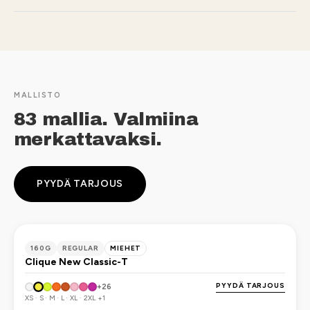
MALLISTO
83 mallia. Valmiina
merkattavaksi.
PYYDÄ TARJOUS
OEKO-TEX
160G
REGULAR
MIEHET
Clique New Classic-T
PYYDÄ TARJOUS
+26
XS · S · M · L · XL · 2XL +1