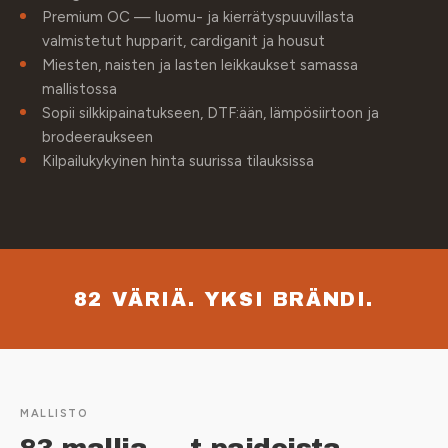
Premium OC — luomu- ja kierrätyspuuvillasta
valmistetut hupparit, cardiganit ja housut
Miesten, naisten ja lasten leikkaukset samassa
mallistossa
Sopii silkkipainatukseen, DTF:ään, lämpösiirtoon ja
brodeeraukseen
Kilpailukykyinen hinta suurissa tilauksissa
82 VÄRIÄ. YKSI BRÄNDI.
MALLISTO