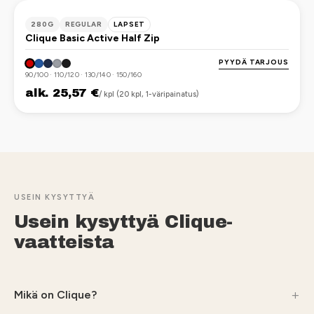
OEKO-TEX
280G
REGULAR
LAPSET
Clique Basic Active Half Zip
PYYDÄ TARJOUS
90/100 · 110/120 · 130/140 · 150/160
alk. 25,57 €
/ kpl (20 kpl, 1-väripainatus)
USEIN KYSYTTYÄ
Usein kysyttyä Clique-
vaatteista
Mikä on Clique?