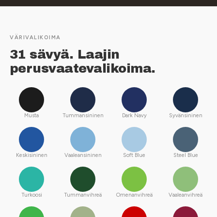
VÄRIVALIKOIMA
31 sävyä. Laajin
perusvaatevalikoima.
Musta
Tummansininen
Dark Navy
Syvänsininen
Keskisininen
Vaaleansininen
Soft Blue
Steel Blue
Turkoosi
Tummanvihreä
Omenanvihreä
Vaaleanvihreä