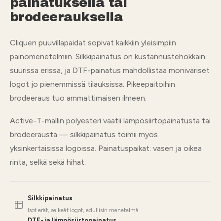
painatuksella tai
brodeerauksella
Cliquen puuvillapaidat sopivat kaikkiin yleisimpiin
painomenetelmiin. Silkkipainatus on kustannustehokkain
suurissa erissä, ja DTF-painatus mahdollistaa moniväriset
logot jo pienemmissä tilauksissa. Pikeepaitoihin
brodeeraus tuo ammattimaisen ilmeen.
Active-T-mallin polyesteri vaatii lämpösiirtopainatusta tai
brodeerausta — silkkipainatus toimii myös
yksinkertaisissa logoissa. Painatuspaikat: vasen ja oikea
rinta, selkä sekä hihat.
Silkkipainatus
Isot erät, selkeät logot, edullisin menetelmä
DTF- ja lämpösiirtopainatus