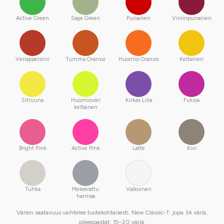
Active Green
Sage Green
Punainen
Viininpunainen
Veriappelsiini
Tumma Oranssi
Huomio Oranssi
Keltainen
Sitruuna
Huomioväri
Kirkas Liila
Fuksia
keltainen
Bright Pink
Active Pink
Latte
Kivi
Tuhka
Meleerattu
Valkoinen
harmaa
Värien saatavuus vaihtelee tuotekohtaisesti. New Classic-T: jopa 34 väriä,
pikeepaidat: 15–20 väriä.