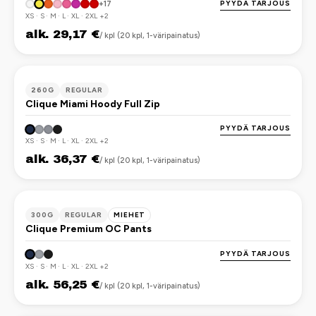
PYYDÄ TARJOUS
+17
XS · S · M · L · XL · 2XL +2
alk. 29,17 €
/ kpl (20 kpl, 1-väripainatus)
OEKO-TEX
260G
REGULAR
Clique Miami Hoody Full Zip
PYYDÄ TARJOUS
XS · S · M · L · XL · 2XL +2
alk. 36,37 €
/ kpl (20 kpl, 1-väripainatus)
OEKO-TEX
300G
REGULAR
MIEHET
Clique Premium OC Pants
PYYDÄ TARJOUS
XS · S · M · L · XL · 2XL +2
alk. 56,25 €
/ kpl (20 kpl, 1-väripainatus)