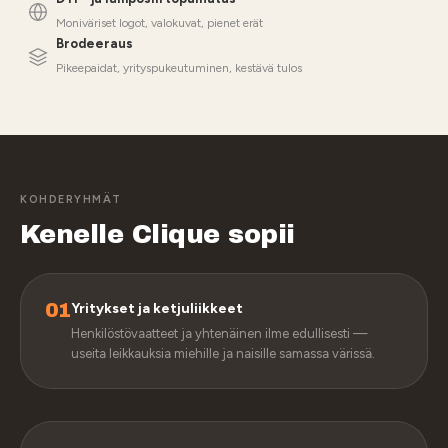
Moniväriset logot, valokuvat, pienet erät
Brodeeraus
Pikeepaidat, yrityspukeutuminen, kestävä tulos
KOHDERYHMÄT
Kenelle Clique sopii
01
Yritykset ja ketjuliikkeet
Henkilöstövaatteet ja yhtenäinen ilme edullisesti —
useita leikkauksia miehille ja naisille samassa värissä.