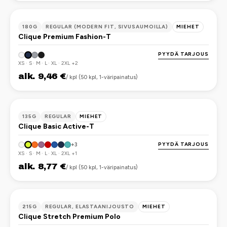
OEKO-TEX
180G
REGULAR (MODERN FIT, SIVUSAUMOILLA)
MIEHET
Clique Premium Fashion-T
PYYDÄ TARJOUS
XS · S · M · L · XL · 2XL +2
alk. 9,46 €
/ kpl (50 kpl, 1-väripainatus)
OEKO-TEX
135G
REGULAR
MIEHET
Clique Basic Active-T
PYYDÄ TARJOUS
+3
XS · S · M · L · XL · 2XL +1
alk. 8,77 €
/ kpl (50 kpl, 1-väripainatus)
OEKO-TEX
215G
REGULAR, ELASTAANIJOUSTO
MIEHET
Clique Stretch Premium Polo