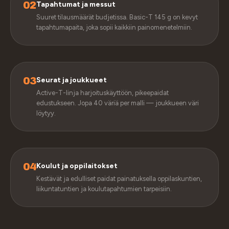
02
Tapahtumat ja messut
Suuret tilausmäärät budjetissa. Basic-T 145 g on kevyt
tapahtumapaita, joka sopii kaikkiin painomenetelmiin.
03
Seurat ja joukkueet
Active-T-linja harjoituskäyttöön, pikeepaidat
edustukseen. Jopa 40 väriä per malli — joukkueen väri
löytyy.
04
Koulut ja oppilaitokset
Kestävät ja edulliset paidat painatuksella oppilaskuntien,
liikuntatuntien ja koulutapahtumien tarpeisiin.