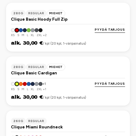
OEKO-TEX
280G
REGULAR
MIEHET
Clique Basic Hoody Full Zip
PYYDÄ TARJOUS
XS · S · M · L · XL · 2XL +2
alk. 30,00 €
/ kpl (20 kpl, 1-väripainatus)
OEKO-TEX
280G
REGULAR
MIEHET
Clique Basic Cardigan
PYYDÄ TARJOUS
+1
XS · S · M · L · XL · 2XL +1
alk. 30,00 €
/ kpl (20 kpl, 1-väripainatus)
OEKO-TEX
260G
REGULAR
Clique Miami Roundneck