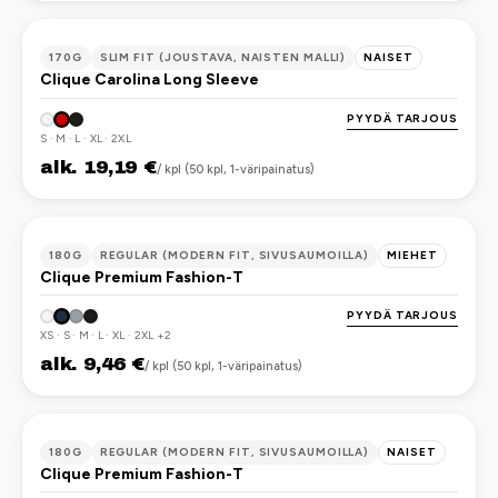
OEKO-TEX
170G
SLIM FIT (JOUSTAVA, NAISTEN MALLI)
NAISET
Clique Carolina Long Sleeve
PYYDÄ TARJOUS
S · M · L · XL · 2XL
alk. 19,19 €
/ kpl (50 kpl, 1-väripainatus)
OEKO-TEX
180G
REGULAR (MODERN FIT, SIVUSAUMOILLA)
MIEHET
Clique Premium Fashion-T
PYYDÄ TARJOUS
XS · S · M · L · XL · 2XL +2
alk. 9,46 €
/ kpl (50 kpl, 1-väripainatus)
OEKO-TEX
180G
REGULAR (MODERN FIT, SIVUSAUMOILLA)
NAISET
Clique Premium Fashion-T