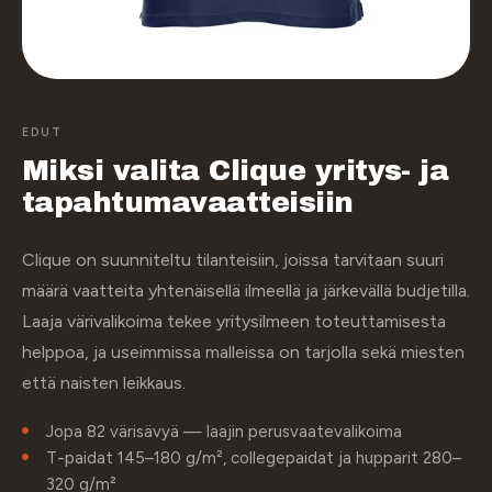
EDUT
Miksi valita Clique yritys- ja
tapahtumavaatteisiin
Clique on suunniteltu tilanteisiin, joissa tarvitaan suuri
määrä vaatteita yhtenäisellä ilmeellä ja järkevällä budjetilla.
Laaja värivalikoima tekee yritysilmeen toteuttamisesta
helppoa, ja useimmissa malleissa on tarjolla sekä miesten
että naisten leikkaus.
Jopa 82 värisävyä — laajin perusvaatevalikoima
T-paidat 145–180 g/m², collegepaidat ja hupparit 280–
320 g/m²