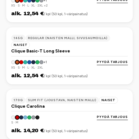
+1
XS · S · M · L · XL · 2XL +2
alk. 12,54 €
/ kpl (50 kpl, 1-väripainatus)
OEKO-TEX
145G
REGULAR (NAISTEN MALLI, SIVUSAUMOILLA)
NAISET
Clique Basic-T Long Sleeve
PYYDÄ TARJOUS
+1
XS · S · M · L · XL · 2XL
alk. 12,54 €
/ kpl (50 kpl, 1-väripainatus)
OEKO-TEX
170G
SLIM FIT (JOUSTAVA, NAISTEN MALLI)
NAISET
Clique Carolina
PYYDÄ TARJOUS
S · M
alk. 14,20 €
/ kpl (50 kpl, 1-väripainatus)