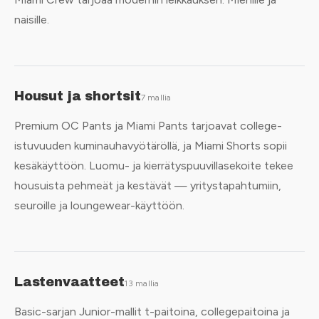
naisille.
Housut ja shortsit
7 mallia
Premium OC Pants ja Miami Pants tarjoavat college-
istuvuuden kuminauhavyötäröllä, ja Miami Shorts sopii
kesäkäyttöön. Luomu- ja kierrätyspuuvillasekoite tekee
housuista pehmeät ja kestävät — yritystapahtumiin,
seuroille ja loungewear-käyttöön.
Lastenvaatteet
13 mallia
Basic-sarjan Junior-mallit t-paitoina, collegepaitoina ja