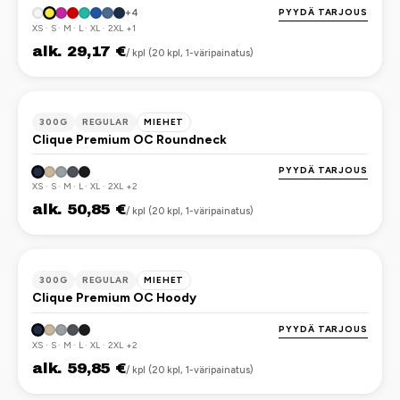
PYYDÄ TARJOUS
+4
XS · S · M · L · XL · 2XL +1
alk. 29,17 €
/ kpl (20 kpl, 1-väripainatus)
OEKO-TEX
300G
REGULAR
MIEHET
Clique Premium OC Roundneck
PYYDÄ TARJOUS
XS · S · M · L · XL · 2XL +2
alk. 50,85 €
/ kpl (20 kpl, 1-väripainatus)
OEKO-TEX
300G
REGULAR
MIEHET
Clique Premium OC Hoody
PYYDÄ TARJOUS
XS · S · M · L · XL · 2XL +2
alk. 59,85 €
/ kpl (20 kpl, 1-väripainatus)