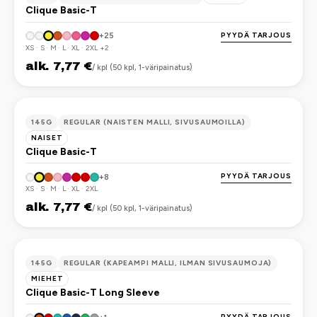
Clique Basic-T
PYYDÄ TARJOUS
+25
XS · S · M · L · XL · 2XL +2
alk. 7,77 €
/ kpl (50 kpl, 1-väripainatus)
OEKO-TEX
145G
REGULAR (NAISTEN MALLI, SIVUSAUMOILLA)
NAISET
Clique Basic-T
PYYDÄ TARJOUS
+8
XS · S · M · L · XL · 2XL
alk. 7,77 €
/ kpl (50 kpl, 1-väripainatus)
OEKO-TEX
145G
REGULAR (KAPEAMPI MALLI, ILMAN SIVUSAUMOJA)
MIEHET
Clique Basic-T Long Sleeve
PYYDÄ TARJOUS