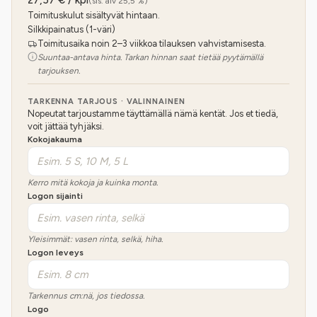
27,57
€ / kpl
(sis. alv 25,5 %)
Toimituskulut sisältyvät hintaan.
Silkkipainatus (1-väri)
Toimitusaika noin 2–3 viikkoa tilauksen vahvistamisesta.
Suuntaa-antava hinta. Tarkan hinnan saat tietää pyytämällä
tarjouksen.
TARKENNA TARJOUS · VALINNAINEN
Nopeutat tarjoustamme täyttämällä nämä kentät. Jos et tiedä,
voit jättää tyhjäksi.
Kokojakauma
Kerro mitä kokoja ja kuinka monta.
Logon sijainti
Yleisimmät: vasen rinta, selkä, hiha.
Logon leveys
Tarkennus cm:nä, jos tiedossa.
Logo