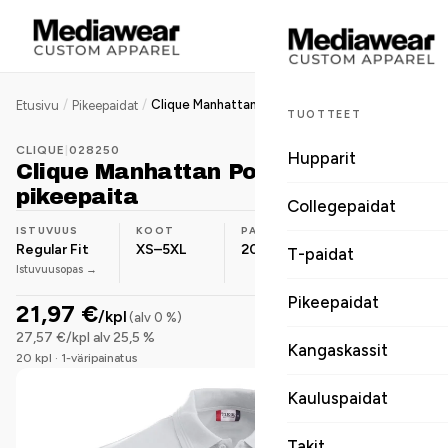
/
/
Clique Manhattan Polo miesten pikeepaita
Etusivu
Pikeepaidat
TUOTTEET
CLIQUE
|
028250
Hupparit
Clique Manhattan Polo miesten
pikeepaita
Collegepaidat
ISTUVUUS
KOOT
PAINO
MATERIAALI
Regular Fit
XS–5XL
200 g/m²
Puuvilla-
T-paidat
Istuvuusopas →
sekoite
Pikeepaidat
21,97 €
/kpl
(alv 0 %)
27,57 €/kpl alv 25,5 %
Kangaskassit
20 kpl · 1-väripainatus
Kauluspaidat
Takit