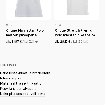
CLIQUE
CLIQUE
Clique Manhattan Polo
Clique Stretch Premium
naisten pikeepaita
Polo miesten pikeepaita
alk. 21,97 €
/ kpl (20 kpl)
alk. 29,17 €
/ kpl (20 kpl)
LUE LISÄÄ
Painatustekniikat ja brodeeraus
Istuvuusopas
Materiaalit ja sertifikaatit
Puuvilla ja sen alkuperä
Koko pikeepaidat -valikoima