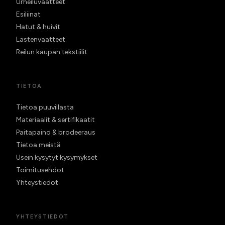
Urheiluvaatteet
Esiliinat
Hatut & huivit
Lastenvaatteet
Reilun kaupan tekstiilit
TIETOA
Tietoa puuvillasta
Materiaalit & sertifikaatit
Paitapaino & brodeeraus
Tietoa meistä
Usein kysytyt kysymykset
Toimitusehdot
Yhteystiedot
YHTEYSTIEDOT