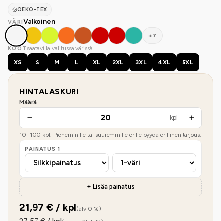
OEKO-TEX
Valkoinen
VÄRI
+7
saatavilla valitussa värissä
KOOT
XS
S
M
L
XL
2XL
3XL
4XL
5XL
HINTALASKURI
Määrä
kpl
10
–
100
kpl. Pienemmille tai suuremmille erille pyydä erillinen tarjous.
PAINATUS
1
+ Lisää painatus
21,97
€ / kpl
(alv 0 %)