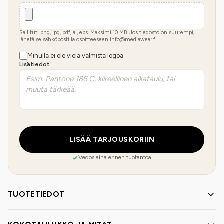
Sallitut: png, jpg, pdf, ai, eps. Maksimi
10
MB.
Jos tiedosto on suurempi,
lähetä se sähköpostilla osoitteeseen info@mediawear.fi
Minulla ei ole vielä valmista logoa
Lisätiedot
LISÄÄ TARJOUSKORIIN
Vedos aina ennen tuotantoa
TUOTETIEDOT