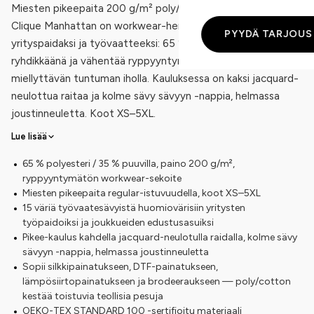
Miesten pikeepaita 200 g/m² poly/cotton-sekoitteesta.
Clique Manhattan on workwear-henkinen pikee
PYYDÄ TARJOUS
yrityspaidaksi ja työvaatteeksi: 65 % polyesteri pitää paidan
ryhdikkäänä ja vähentää ryppyyntymistä, 35 % puuvilla antaa
miellyttävän tuntuman iholla. Kauluksessa on kaksi jacquard-
neulottua raitaa ja kolme sävy sävyyn -nappia, helmassa
joustinneuletta. Koot XS–5XL.
Lue lisää
65 % polyesteri / 35 % puuvilla, paino 200 g/m²,
ryppyyntymätön workwear-sekoite
Miesten pikeepaita regular-istuvuudella, koot XS–5XL
15 väriä työvaatesävyistä huomiovärisiin yritysten
työpaidoiksi ja joukkueiden edustusasuiksi
Pikee-kaulus kahdella jacquard-neulotulla raidalla, kolme sävy
sävyyn -nappia, helmassa joustinneuletta
Sopii silkkipainatukseen, DTF-painatukseen,
lämpösiirtopainatukseen ja brodeeraukseen — poly/cotton
kestää toistuvia teollisia pesuja
OEKO-TEX STANDARD 100 -sertifioitu materiaali