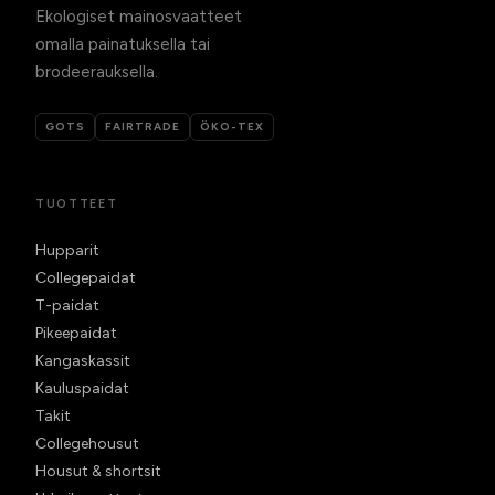
Ekologiset mainosvaatteet
omalla painatuksella tai
brodeerauksella.
GOTS
FAIRTRADE
ÖKO-TEX
TUOTTEET
Hupparit
Collegepaidat
T-paidat
Pikeepaidat
Kangaskassit
Kauluspaidat
Takit
Collegehousut
Housut & shortsit