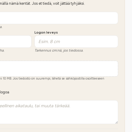
lä nämä kentät. Jos et tiedä, voit jättää tyhjäksi.
a.
Logon leveys
ha.
Tarkennus cm:nä, jos tiedossa.
imi
10
MB.
Jos tiedosto on suurempi, lähetä se sähköpostilla osoitteeseen
 logoa