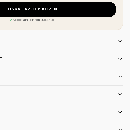
LISÄÄ TARJOUSKORIIN
Vedos aina ennen tuotantoa
T