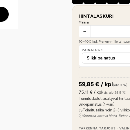
HINTALASKURI
Määrä
10
–
100
kpl. Pienemmille tai suure
PAINATUS
1
59,85
€ / kpl
(alv 0 %)
75,11
€ / kpl
(sis. alv 25,5 %)
Toimituskulut sisältyvät hintaa
Silkkipainatus (1-väri)
Toimitusaika noin 2–3 viikko
Suuntaa-antava hinta. Tarkan 
TARKENNA TARJOUS · VALI