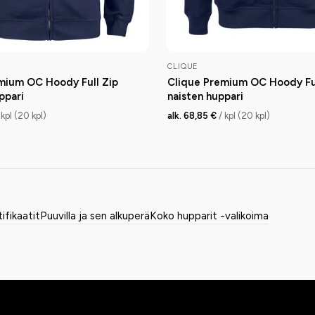
CLIQUE
mium OC Hoody Full Zip
Clique Premium OC Hoody Ful
ppari
naisten huppari
 kpl (20 kpl)
alk. 68,85 €
/ kpl (20 kpl)
tifikaatit
Puuvilla ja sen alkuperä
Koko hupparit -valikoima