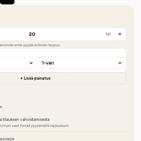
kpl
mmille erille pyydä erillinen tarjous.
+ Lisää painatus
n.
a tilauksen vahvistamisesta.
hinnan saat tietää pyytämällä tarjouksen.
NNAINEN