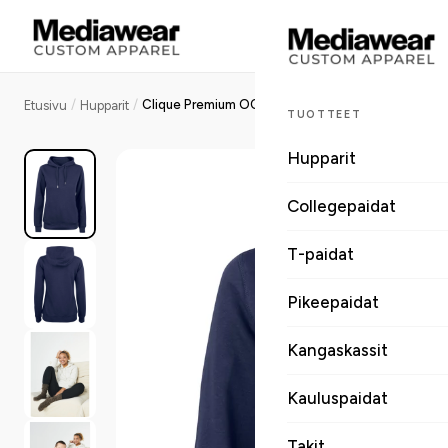
/
/
Clique Premium OC Hoody naisten huppari
Etusivu
Hupparit
TUOTTEET
Hupparit
Collegepaidat
T-paidat
Pikeepaidat
Kangaskassit
Kauluspaidat
Takit