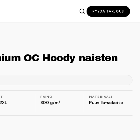
PYYDÄ TARJOUS
mium OC Hoody naisten
OT
PAINO
MATERIAALI
2XL
300 g/m²
Puuvilla-sekoite