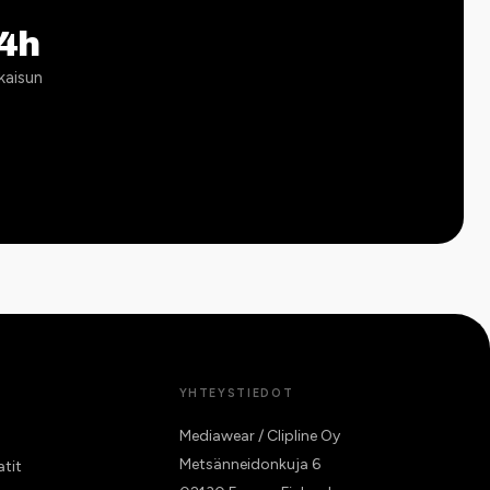
4h
kaisun
YHTEYSTIEDOT
Mediawear / Clipline Oy
Metsänneidonkuja 6
atit