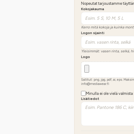
Nopeutat tarjoustamme täyttämäl
Kokojakauma
Kerro mitä kokoja ja kuinka mont
Logon sijainti
Yleisimmät: vasen rinta, selkä, hi
Logo
Sallitut: png, jpg, pdf, ai, eps. Maks
info@mediawear.fi
Minulla ei ole vielä valmista
Lisätiedot