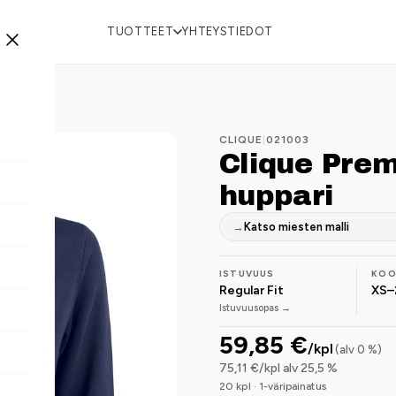
TUOTTEET
YHTEYSTIEDOT
CLIQUE
|
021003
Clique Pre
huppari
→
Katso miesten malli
ISTUVUUS
KO
Regular Fit
XS–
Istuvuusopas →
59,85 €
/kpl
(alv 0 %)
75,11 €/kpl alv 25,5 %
20 kpl · 1-väripainatus