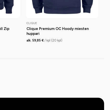
CLIQUE
l Zip
Clique Premium OC Hoody miesten
huppari
alk. 59,85 €
/ kpl (20 kpl)