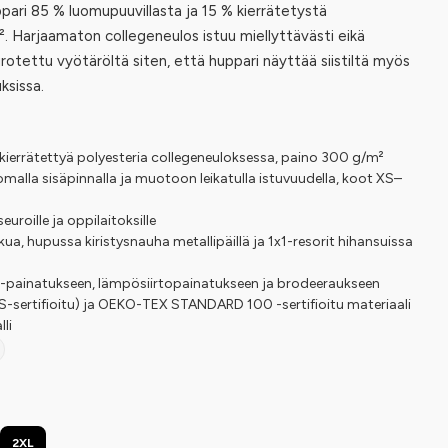
pari 85 % luomupuuvillasta ja 15 % kierrätetystä
. Harjaamaton collegeneulos istuu miellyttävästi eikä
irotettu vyötäröltä siten, että huppari näyttää siistiltä myös
ksissa.
kierrätettyä polyesteria collegeneuloksessa, paino 300 g/m²
alla sisäpinnalla ja muotoon leikatulla istuvuudella, koot XS–
 seuroille ja oppilaitoksille
kua, hupussa kiristysnauha metallipäillä ja 1x1-resorit hihansuissa
TF-painatukseen, lämpösiirtopainatukseen ja brodeeraukseen
S-sertifioitu) ja OEKO-TEX STANDARD 100 -sertifioitu materiaali
li
2XL