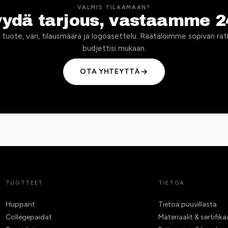
VALMIS TILAAMAAN?
yydä tarjous, vastaamme 2
 tuote, väri, tilausmäärä ja logoasettelu. Räätälöimme sopivan rat
budjettisi mukaan.
OTA YHTEYTTÄ
TUOTTEET
TIETOA
Hupparit
Tietoa puuvillasta
Collegepaidat
Materiaalit & sertifika