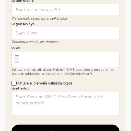
Logon sijainti
Yleisimmät: vasen rinta, selkä, hiha.
Logon leveys
Tarkennus cm:nä, jos tiedossa.
Logo
Sallitut: png, jpg, pdf, ai, eps. Maksimi
10
MB.
Jos tiedosto on suurempi,
lähetä se sähköpostilla osoitteeseen info@mediawear.fi
Minulla ei ole vielä valmista logoa
Lisätiedot