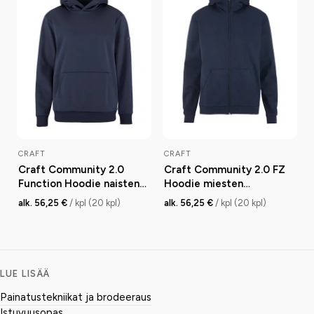
CRAFT
CRAFT
Craft Community 2.0
Craft Community 2.0 FZ
Function Hoodie naisten
Hoodie miesten
huppari
vetoketjuhuppari
alk. 56,25 €
/ kpl (20 kpl)
alk. 56,25 €
/ kpl (20 kpl)
LUE LISÄÄ
Painatustekniikat ja brodeeraus
Istuvuusopas