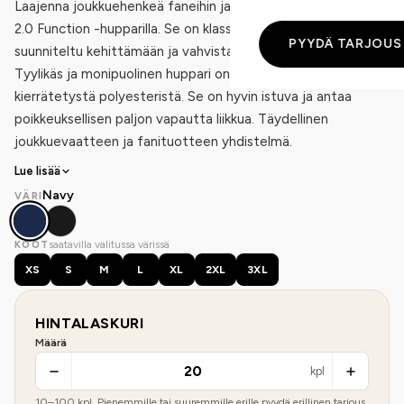
Laajenna joukkuehenkeä faneihin ja kannattajiin Community
2.0 Function -hupparilla. Se on klassinen huppari, joka on
PYYDÄ TARJOUS
suunniteltu kehittämään ja vahvistamaan yhteisöänne.
Tyylikäs ja monipuolinen huppari on valmistettu teknisestä ja
kierrätetystä polyesteristä. Se on hyvin istuva ja antaa
poikkeuksellisen paljon vapautta liikkua. Täydellinen
joukkuevaatteen ja fanituotteen yhdistelmä.
Lue lisää
Navy
VÄRI
saatavilla valitussa värissä
KOOT
XS
S
M
L
XL
2XL
3XL
HINTALASKURI
Määrä
kpl
10
–
100
kpl. Pienemmille tai suuremmille erille pyydä erillinen tarjous.