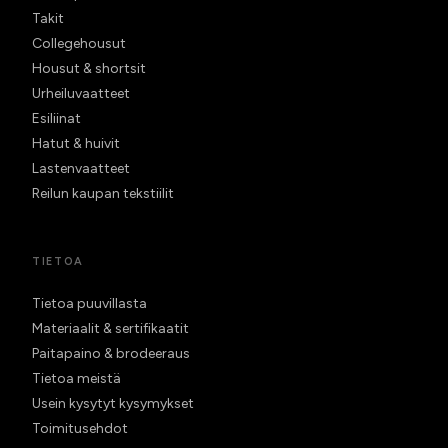
Takit
Collegehousut
Housut & shortsit
Urheiluvaatteet
Esiliinat
Hatut & huivit
Lastenvaatteet
Reilun kaupan tekstiilit
TIETOA
Tietoa puuvillasta
Materiaalit & sertifikaatit
Paitapaino & brodeeraus
Tietoa meistä
Usein kysytyt kysymykset
Toimitusehdot