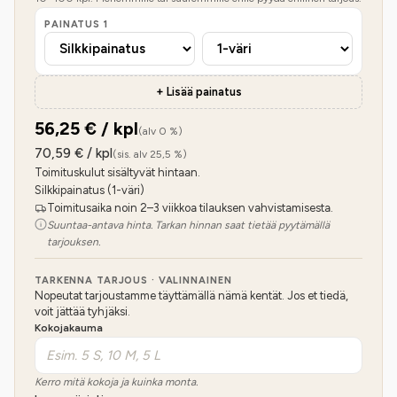
PAINATUS
1
+ Lisää painatus
56,25
€ / kpl
(alv 0 %)
70,59
€ / kpl
(sis. alv 25,5 %)
Toimituskulut sisältyvät hintaan.
Silkkipainatus (1-väri)
Toimitusaika noin 2–3 viikkoa tilauksen vahvistamisesta.
Suuntaa-antava hinta. Tarkan hinnan saat tietää pyytämällä
tarjouksen.
TARKENNA TARJOUS · VALINNAINEN
Nopeutat tarjoustamme täyttämällä nämä kentät. Jos et tiedä,
voit jättää tyhjäksi.
Kokojakauma
Kerro mitä kokoja ja kuinka monta.