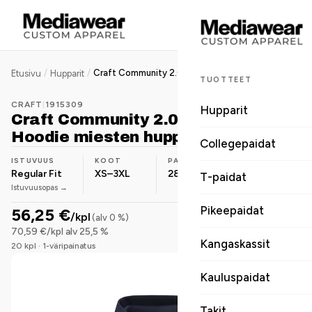
/
/
Craft Community 2.0 Function Hoodie miesten huppari
Etusivu
Hupparit
TUOTTEET
CRAFT
|
1915309
Hupparit
Craft Community 2.0 Function
Hoodie miesten huppari
Collegepaidat
ISTUVUUS
KOOT
PAINO
MATERIAALI
Regular Fit
XS–3XL
280 g/m²
Polyesteri
T-paidat
Istuvuusopas →
Pikeepaidat
56,25 €
/kpl
(alv 0 %)
70,59 €/kpl alv 25,5 %
Kangaskassit
20 kpl · 1-väripainatus
Kauluspaidat
Takit