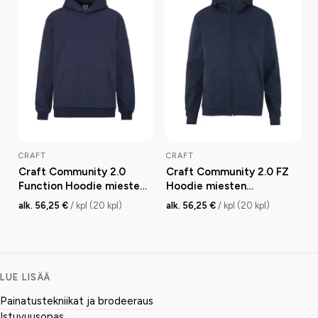
CRAFT
CRAFT
Craft Community 2.0
Craft Community 2.0 FZ
Function Hoodie miesten
Hoodie miesten
huppari
vetoketjuhuppari
alk. 56,25 €
/ kpl (20 kpl)
alk. 56,25 €
/ kpl (20 kpl)
LUE LISÄÄ
Painatustekniikat ja brodeeraus
Istuvuusopas