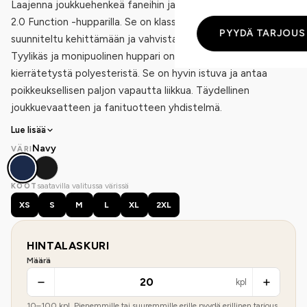
Laajenna joukkuehenkeä faneihin ja kannattajiin Community
2.0 Function -hupparilla. Se on klassinen huppari, joka on
PYYDÄ TARJOUS
suunniteltu kehittämään ja vahvistamaan yhteisöänne.
Tyylikäs ja monipuolinen huppari on valmistettu teknisestä ja
kierrätetystä polyesteristä. Se on hyvin istuva ja antaa
poikkeuksellisen paljon vapautta liikkua. Täydellinen
joukkuevaatteen ja fanituotteen yhdistelmä.
Lue lisää
Navy
VÄRI
saatavilla valitussa värissä
KOOT
XS
S
M
L
XL
2XL
HINTALASKURI
Määrä
kpl
10
–
100
kpl. Pienemmille tai suuremmille erille pyydä erillinen tarjous.