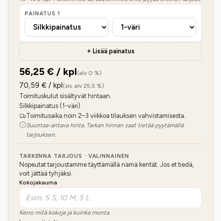
PAINATUS
1
+ Lisää painatus
56,25
€ / kpl
(alv 0 %)
70,59
€ / kpl
(sis. alv 25,5 %)
Toimituskulut sisältyvät hintaan.
Silkkipainatus (1-väri)
Toimitusaika noin 2–3 viikkoa tilauksen vahvistamisesta.
Suuntaa-antava hinta. Tarkan hinnan saat tietää pyytämällä
tarjouksen.
TARKENNA TARJOUS · VALINNAINEN
Nopeutat tarjoustamme täyttämällä nämä kentät. Jos et tiedä,
voit jättää tyhjäksi.
Kokojakauma
Kerro mitä kokoja ja kuinka monta.