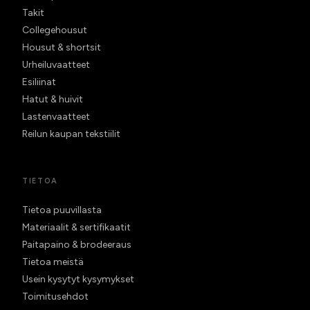
Takit
Collegehousut
Housut & shortsit
Urheiluvaatteet
Esiliinat
Hatut & huivit
Lastenvaatteet
Reilun kaupan tekstiilit
TIETOA
Tietoa puuvillasta
Materiaalit & sertifikaatit
Paitapaino & brodeeraus
Tietoa meistä
Usein kysytyt kysymykset
Toimitusehdot