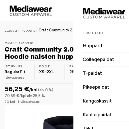
/
/
Craft Community 2.0 Function Hoodie naisten huppari
Etusivu
Hupparit
TUOTTEET
CRAFT
|
1915310
Hupparit
Craft Community 2.0 Function
Hoodie naisten huppari
Collegepaidat
ISTUVUUS
KOOT
PAINO
MATERIAALI
Regular Fit
XS–2XL
280 g/m²
Polyesteri
T-paidat
Istuvuusopas →
Pikeepaidat
56,25 €
/kpl
(alv 0 %)
70,59 €/kpl alv 25,5 %
Kangaskassit
20 kpl · 1-väripainatus
Kauluspaidat
Takit