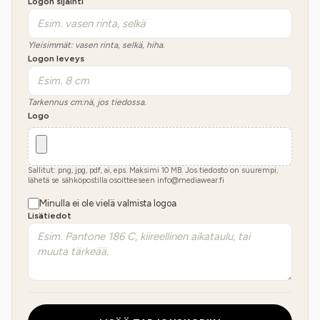
Logon sijainti
Yleisimmät: vasen rinta, selkä, hiha.
Logon leveys
Tarkennus cm:nä, jos tiedossa.
Logo
Sallitut: png, jpg, pdf, ai, eps. Maksimi
10
MB.
Jos tiedosto on suurempi,
lähetä se sähköpostilla osoitteeseen info@mediawear.fi
Minulla ei ole vielä valmista logoa
Lisätiedot