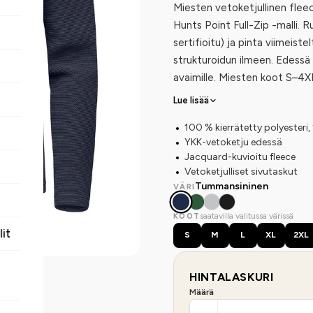
Miesten vetoketjullinen flee
Hunts Point Full-Zip -malli. 
sertifioitu) ja pinta viimeistel
strukturoidun ilmeen. Edessä 
avaimille. Miesten koot S–4X
Lue lisää
100 % kierrätetty polyesteri,
YKK-vetoketju edessä
Jacquard-kuvioitu fleece
Vetoketjulliset sivutaskut
Tummansininen
VÄRI
saatavilla valitussa värissä
KOOT
lit
S
M
L
XL
2XL
HINTALASKURI
Määrä