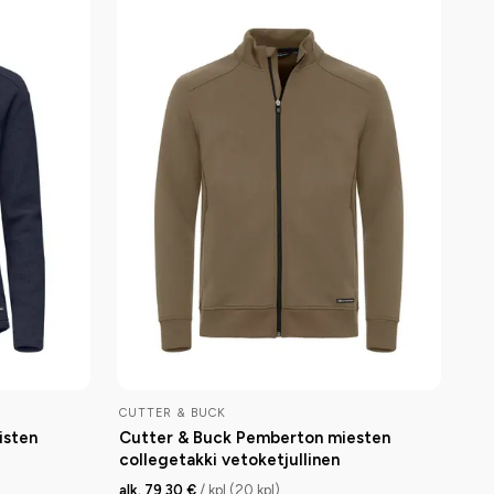
CUTTER & BUCK
isten
Cutter & Buck Pemberton miesten
collegetakki vetoketjullinen
alk. 79,30 €
/ kpl (20 kpl)