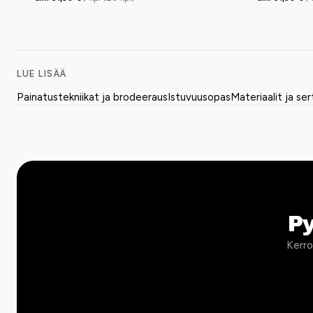
LUE LISÄÄ
Painatustekniikat ja brodeeraus
Istuvuusopas
Materiaalit ja ser
P
Kerro