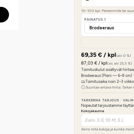
10
–
100
kpl. Pienemmille tai suure
PAINATUS
1
69,35
€ / kpl
(alv 0 %)
87,03
€ / kpl
(sis. alv 25,5 %)
Toimituskulut sisältyvät hintaa
Brodeeraus (Pieni — 6–8 cm)
Toimitusaika noin 2–3 viikko
Suuntaa-antava hinta. Tarkan 
TARKENNA TARJOUS · VALI
Nopeutat tarjoustamme täyttämäl
Kokojakauma
Kerro mitä kokoja ja kuinka mont