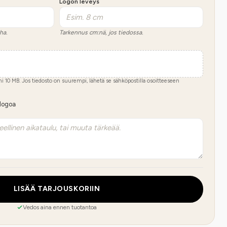
Logon leveys
ha.
Tarkennus cm:nä, jos tiedossa.
imi
10
MB.
Jos tiedosto on suurempi, lähetä se sähköpostilla osoitteeseen
 logoa
LISÄÄ TARJOUSKORIIN
Vedos aina ennen tuotantoa