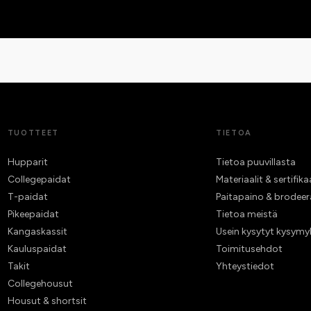
TUOTTEET
TIETOA
Hupparit
Tietoa puuvillasta
Collegepaidat
Materiaalit & sertifika
T-paidat
Paitapaino & brodee
Pikeepaidat
Tietoa meistä
Kangaskassit
Usein kysytyt kysymy
Kauluspaidat
Toimitusehdot
Takit
Yhteystiedot
Collegehousut
Housut & shortsit