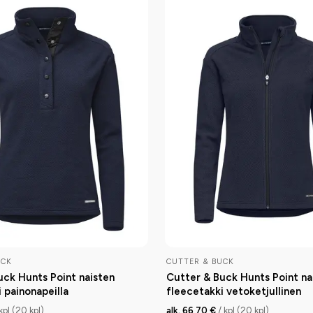
UCK
CUTTER & BUCK
uck Hunts Point naisten
Cutter & Buck Hunts Point na
 painonapeilla
fleecetakki vetoketjullinen
 kpl (20 kpl)
alk. 66,70 €
/ kpl (20 kpl)