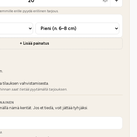
kpl
mmille erille pyydä erillinen tarjous.
+ Lisää painatus
n.
a tilauksen vahvistamisesta.
hinnan saat tietää pyytämällä tarjouksen.
NNAINEN
lä nämä kentät. Jos et tiedä, voit jättää tyhjäksi.
a.