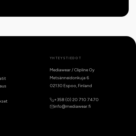
YHTEYSTIEDOT
Mediawear / Clipline Oy
Metsänneidonkuja 6
atit
02130 Espoo, Finland
raus
+358 (0) 20 710 7470
kset
info@mediawear.fi