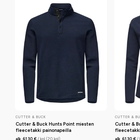
CUTTER & BUCK
CUTTER & B
Cutter & Buck Hunts Point miesten
Cutter & B
fleecetakki painonapeilla
fleecetakki
alk. 61,30 €
/ kpl (20 kpl)
alk. 61,30 €
/