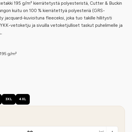
cetakki 195 g/m² kierrätetystä polyesteristä, Cutter & Buckin
Rungon kuitu on 100 % kierrätettyä polyesteriä (GRS-
ty jacquard-kuvioituna fleeceksi, joka tuo takille hillitysti
YKK-vetoketju ja sivuilla vetoketjulliset taskut puhelimelle ja
L.
 195 g/m²
3XL
4XL