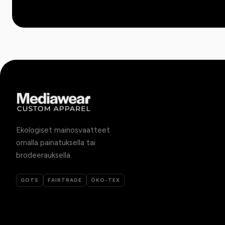
Ekologiset mainosvaatteet
omalla painatuksella tai
brodeerauksella.
GOTS
FAIRTRADE
ÖKO-TEX