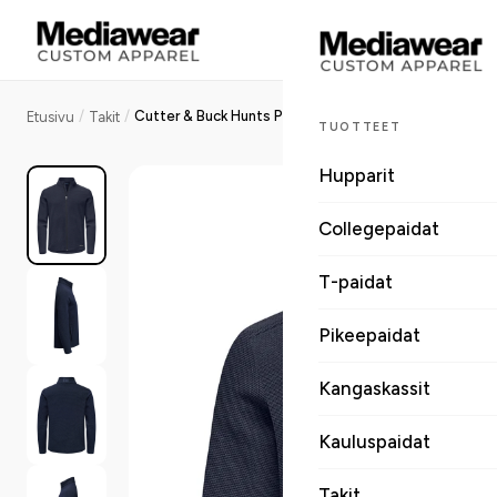
/
/
Cutter & Buck Hunts Point miesten fleecetakki vetoketjullinen
Etusivu
Takit
TUOTTEET
Hupparit
Collegepaidat
T-paidat
Pikeepaidat
Kangaskassit
Kauluspaidat
Takit