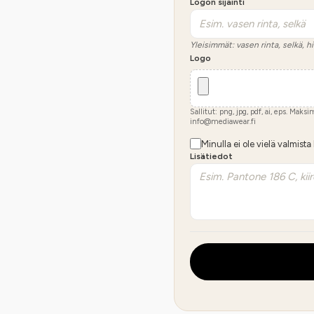
Logon sijainti
Yleisimmät: vasen rinta, selkä, hi
Logo
Sallitut: png, jpg, pdf, ai, eps. Maks
info@mediawear.fi
Minulla ei ole vielä valmista
Lisätiedot