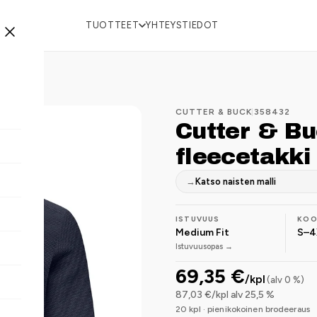
TUOTTEET
YHTEYSTIEDOT
CUTTER & BUCK
|
358432
Cutter & Bu
fleecetakki 
→
Katso naisten malli
ISTUVUUS
KO
Medium Fit
S–4
Istuvuusopas →
69,35 €
/kpl
(alv 0 %)
87,03 €/kpl alv 25,5 %
20 kpl · pienikokoinen brodeeraus