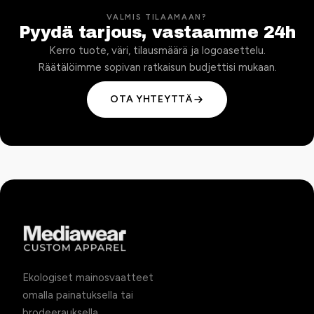
VALMIS TILAAMAAN?
Pyydä tarjous, vastaamme 24h
Kerro tuote, väri, tilausmäärä ja logoasettelu.
Räätälöimme sopivan ratkaisun budjettisi mukaan.
OTA YHTEYTTÄ
Ekologiset mainosvaatteet
omalla painatuksella tai
brodeerauksella.