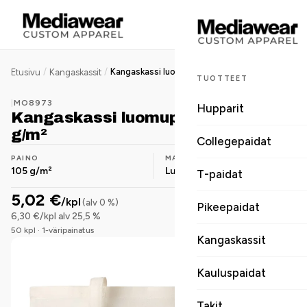
/
/
Kangaskassi luomupuuvilla 105 g/m²
Etusivu
Kangaskassit
TUOTTEET
|
MO8973
Hupparit
Kangaskassi luomupuuvilla 105
g/m²
Collegepaidat
PAINO
MATERIAALI
105 g/m²
Luomupuuvilla
T-paidat
5,02 €
/kpl
(alv 0 %)
Pikeepaidat
6,30 €/kpl alv 25,5 %
50 kpl · 1-väripainatus
Kangaskassit
Kauluspaidat
Takit