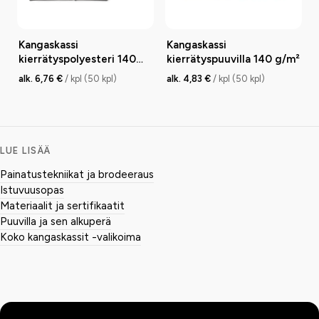
Kangaskassi
Kangaskassi
kierrätyspolyesteri 140
kierrätyspuuvilla 140 g/m²
g/m²
alk. 6,76 €
/ kpl (50 kpl)
alk. 4,83 €
/ kpl (50 kpl)
LUE LISÄÄ
Painatustekniikat ja brodeeraus
Istuvuusopas
Materiaalit ja sertifikaatit
Puuvilla ja sen alkuperä
Koko kangaskassit -valikoima