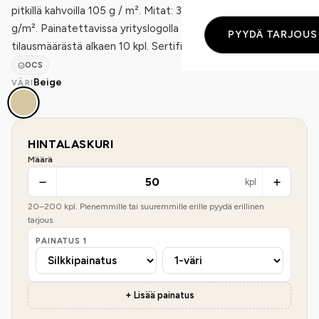
pitkillä kahvoilla 105 g / m². Mitat: 38X42CM. Neliöpaino: 105
g/m². Painatettavissa yrityslogolla tai viestillä;
PYYDÄ TARJOUS
tilausmäärästä alkaen 10 kpl. Sertifioinnit: OCS.
OCS
Beige
VÄRI
HINTALASKURI
Määrä
kpl
20
–
200
kpl. Pienemmille tai suuremmille erille pyydä erillinen
tarjous.
PAINATUS
1
+ Lisää painatus