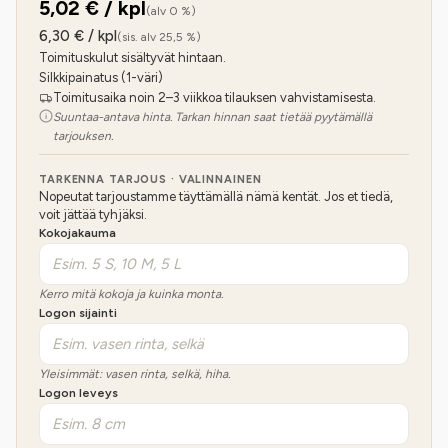
5,02
€ / kpl
(alv 0 %)
6,30
€ / kpl
(sis. alv 25,5 %)
Toimituskulut sisältyvät hintaan.
Silkkipainatus (1-väri)
Toimitusaika noin 2–3 viikkoa tilauksen vahvistamisesta.
Suuntaa-antava hinta. Tarkan hinnan saat tietää pyytämällä
tarjouksen.
TARKENNA TARJOUS · VALINNAINEN
Nopeutat tarjoustamme täyttämällä nämä kentät. Jos et tiedä,
voit jättää tyhjäksi.
Kokojakauma
Kerro mitä kokoja ja kuinka monta.
Logon sijainti
Yleisimmät: vasen rinta, selkä, hiha.
Logon leveys