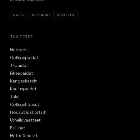
GOTS
FAIRTRADE
ÖKO-TEX
TUOTTEET
Hupparit
Collegepaidat
T-paidat
Pikeepaidat
Kangaskassit
Kauluspaidat
Takit
Collegehousut
Housut & shortsit
Urheiluvaatteet
Esiliinat
Hatut & huivit