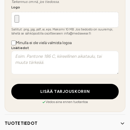
Tarkennus cm:nä, jos tiedossa.
Logo
Sallitut: png, jpg, pdf, ai, eps. Maksimi
10
MB.
Jos tiedosto on suurempi,
lähetä se sähköpostilla osoitteeseen info@mediawear.fi
Minulla ei ole vielä valmista logoa
Lisätiedot
LISÄÄ TARJOUSKORIIN
Vedos aina ennen tuotantoa
TUOTETIEDOT