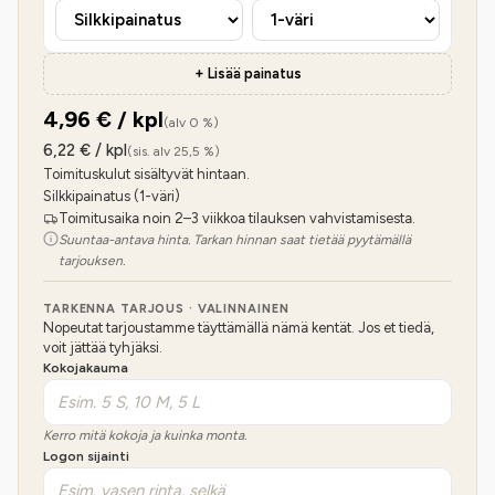
+ Lisää painatus
4,96
€ / kpl
(alv 0 %)
6,22
€ / kpl
(sis. alv 25,5 %)
Toimituskulut sisältyvät hintaan.
Silkkipainatus (1-väri)
Toimitusaika noin 2–3 viikkoa tilauksen vahvistamisesta.
Suuntaa-antava hinta. Tarkan hinnan saat tietää pyytämällä
tarjouksen.
TARKENNA TARJOUS · VALINNAINEN
Nopeutat tarjoustamme täyttämällä nämä kentät. Jos et tiedä,
voit jättää tyhjäksi.
Kokojakauma
Kerro mitä kokoja ja kuinka monta.
Logon sijainti