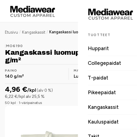
/
/
Kangaskassi luomupuuvilla 140 g/m²
Etusivu
Kangaskassit
TUOTTEET
|
MO6190
Hupparit
Kangaskassi luomupuuvilla 140
g/m²
Collegepaidat
PAINO
MATERIAALI
140 g/m²
Luomupuuvilla
T-paidat
4,96 €
/kpl
(alv 0 %)
Pikeepaidat
6,22 €/kpl alv 25,5 %
50 kpl · 1-väripainatus
Kangaskassit
Kauluspaidat
Takit