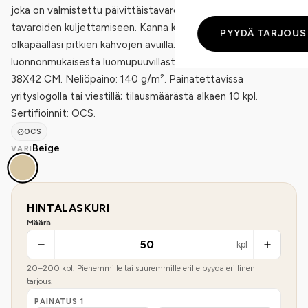
joka on valmistettu päivittäistavaroiden tai muiden
tavaroiden kuljettamiseen. Kanna kassia käsissäsi tai
PYYDÄ TARJOUS
olkapäälläsi pitkien kahvojen avuilla.Valmistettu 100%
luonnonmukaisesta luomupuuvillasta 140 g / m². Mitat:
38X42 CM. Neliöpaino: 140 g/m². Painatettavissa
yrityslogolla tai viestillä; tilausmäärästä alkaen 10 kpl.
Sertifioinnit: OCS.
OCS
Beige
VÄRI
HINTALASKURI
Määrä
kpl
20
–
200
kpl. Pienemmille tai suuremmille erille pyydä erillinen
tarjous.
PAINATUS
1