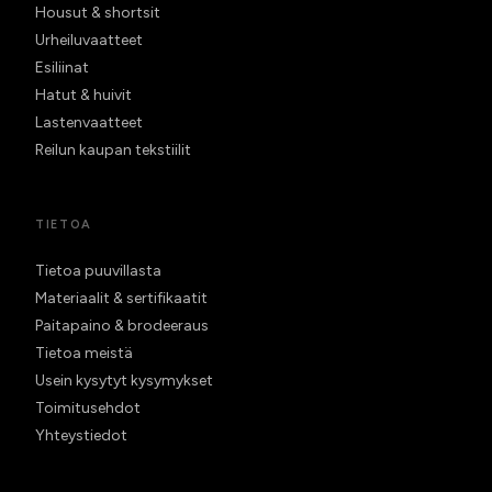
Housut & shortsit
Urheiluvaatteet
Esiliinat
Hatut & huivit
Lastenvaatteet
Reilun kaupan tekstiilit
TIETOA
Tietoa puuvillasta
Materiaalit & sertifikaatit
Paitapaino & brodeeraus
Tietoa meistä
Usein kysytyt kysymykset
Toimitusehdot
Yhteystiedot