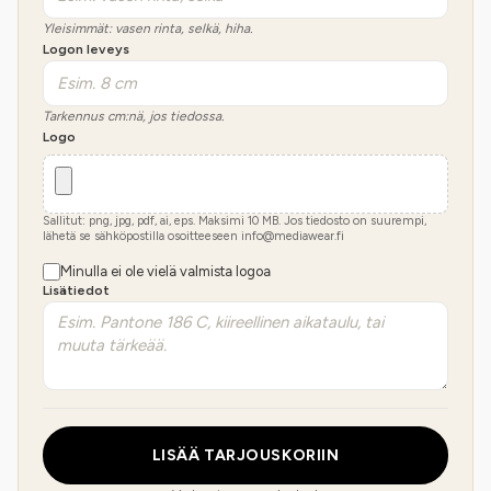
Yleisimmät: vasen rinta, selkä, hiha.
Logon leveys
Tarkennus cm:nä, jos tiedossa.
Logo
Sallitut: png, jpg, pdf, ai, eps. Maksimi
10
MB.
Jos tiedosto on suurempi,
lähetä se sähköpostilla osoitteeseen info@mediawear.fi
Minulla ei ole vielä valmista logoa
Lisätiedot
LISÄÄ TARJOUSKORIIN