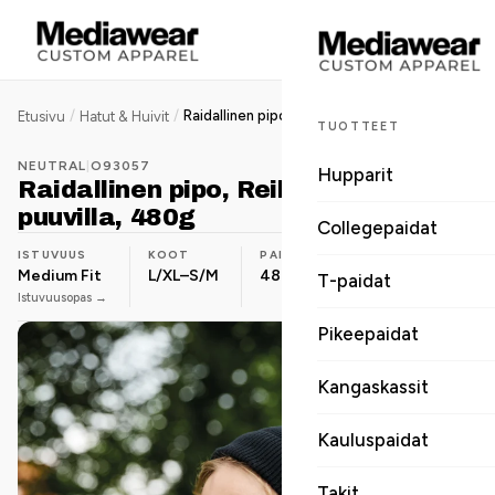
/
/
Raidallinen pipo, Reilun kaupan puuvilla, 480g
Etusivu
Hatut & Huivit
TUOTTEET
NEUTRAL
|
O93057
Hupparit
Raidallinen pipo, Reilun kaupan
puuvilla, 480g
Collegepaidat
ISTUVUUS
KOOT
PAINO
MATERIAALI
Medium Fit
L/XL–S/M
480 g
Luomupuuvilla
T-paidat
Istuvuusopas →
Pikeepaidat
Kangaskassit
Kauluspaidat
Takit