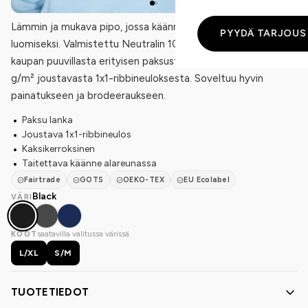
Lämmin ja mukava pipo, jossa käänne muunneltavan ilmeen
PYYDÄ TARJOUS
luomiseksi. Valmistettu Neutralin 100 % luomu- ja Reilun
kaupan puuvillasta erityisen paksusta ja kestävästä 480
g/m² joustavasta 1x1-ribbineuloksesta. Soveltuu hyvin
painatukseen ja brodeeraukseen.
Paksu lanka
Joustava 1x1-ribbineulos
Kaksikerroksinen
Taitettava käänne alareunassa
Fairtrade
GOTS
OEKO-TEX
EU Ecolabel
Black
VÄRI
saatavilla valitussa värissä
KOOT
L/XL
S/M
TUOTETIEDOT