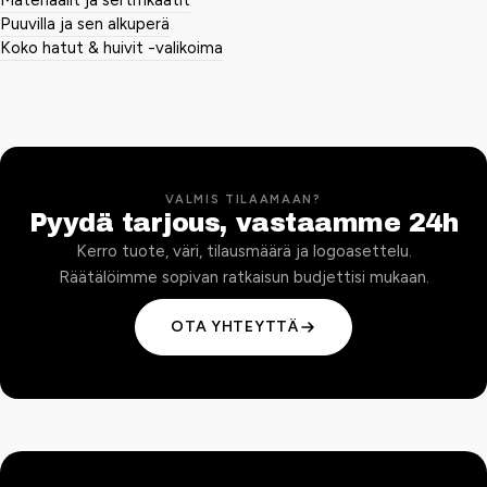
Materiaalit ja sertifikaatit
Puuvilla ja sen alkuperä
Koko hatut & huivit -valikoima
VALMIS TILAAMAAN?
Pyydä tarjous, vastaamme 24h
Kerro tuote, väri, tilausmäärä ja logoasettelu.
Räätälöimme sopivan ratkaisun budjettisi mukaan.
OTA YHTEYTTÄ