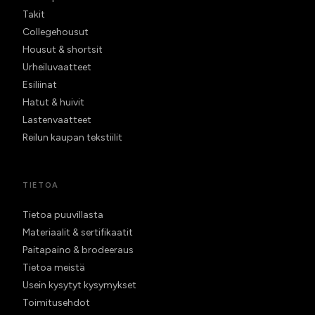
Takit
Collegehousut
Housut & shortsit
Urheiluvaatteet
Esiliinat
Hatut & huivit
Lastenvaatteet
Reilun kaupan tekstiilit
TIETOA
Tietoa puuvillasta
Materiaalit & sertifikaatit
Paitapaino & brodeeraus
Tietoa meistä
Usein kysytyt kysymykset
Toimitusehdot