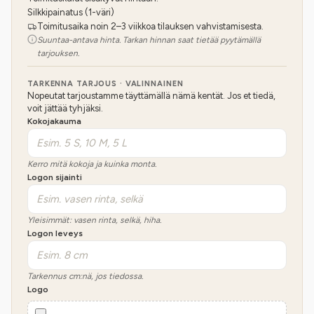
Silkkipainatus (1-väri)
Toimitusaika noin 2–3 viikkoa tilauksen vahvistamisesta.
Suuntaa-antava hinta. Tarkan hinnan saat tietää pyytämällä
tarjouksen.
TARKENNA TARJOUS · VALINNAINEN
Nopeutat tarjoustamme täyttämällä nämä kentät. Jos et tiedä,
voit jättää tyhjäksi.
Kokojakauma
Kerro mitä kokoja ja kuinka monta.
Logon sijainti
Yleisimmät: vasen rinta, selkä, hiha.
Logon leveys
Tarkennus cm:nä, jos tiedossa.
Logo