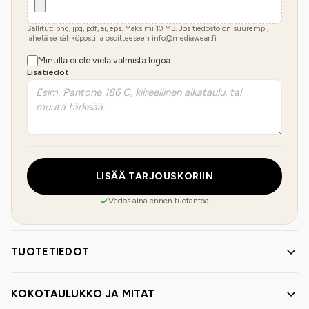
Sallitut: png, jpg, pdf, ai, eps. Maksimi
10
MB.
Jos tiedosto on suurempi,
lähetä se sähköpostilla osoitteeseen info@mediawear.fi
Minulla ei ole vielä valmista logoa
Lisätiedot
LISÄÄ TARJOUSKORIIN
Vedos aina ennen tuotantoa
TUOTETIEDOT
KOKOTAULUKKO JA MITAT