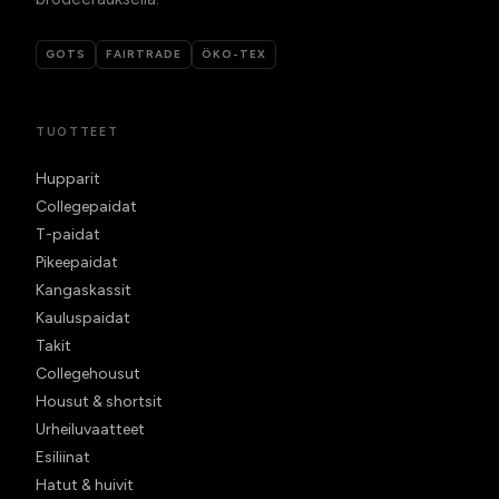
GOTS
FAIRTRADE
ÖKO-TEX
TUOTTEET
Hupparit
Collegepaidat
T-paidat
Pikeepaidat
Kangaskassit
Kauluspaidat
Takit
Collegehousut
Housut & shortsit
Urheiluvaatteet
Esiliinat
Hatut & huivit