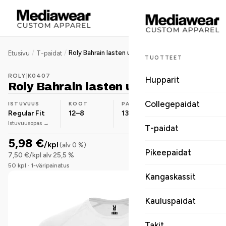
/
/
Roly Bahrain lasten urheilu t-paita
Etusivu
T-paidat
TUOTTEET
ROLY
|
K0407
Hupparit
Roly Bahrain lasten urheilu t-paita
Collegepaidat
ISTUVUUS
KOOT
PAINO
MATERIAALI
Regular Fit
12–8
135 g/m²
Polyesteri
Istuvuusopas →
T-paidat
5,98 €
/kpl
(alv 0 %)
Pikeepaidat
7,50 €/kpl alv 25,5 %
50 kpl · 1-väripainatus
Kangaskassit
Kauluspaidat
Takit