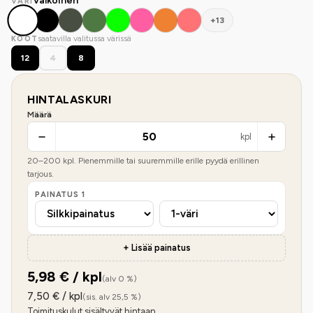
Valkoinen
VÄRI
+13
saatavilla valitussa värissä
KOOT
12
4
8
HINTALASKURI
Määrä
kpl
20
–
200
kpl. Pienemmille tai suuremmille erille pyydä erillinen
tarjous.
PAINATUS
1
+ Lisää painatus
5,98
€ / kpl
(alv 0 %)
7,50
€ / kpl
(sis. alv 25,5 %)
Toimituskulut sisältyvät hintaan.