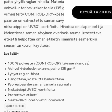
paita lyhyillä raglan-hihoilla. Materiaali on 100 % polyesteriä
vohveli-interlock-rakenteella (135 g/m²), ja kangas on
PYYDÄ TARJOUS
viimeistelty CONTROL-DRY-kosteudenhallinnalla. Pyöreä
pääntie on vahvistettu saman sävyisellä saumalla, ja
niskateippi on UV801-sertifioitu. Hihoissa on alapaneelit ja
kädentiessä saman sävyinen overlock-sauma. Irrotettava
etiketti helpottaa oman etiketin lisäämistä esimerkiksi
seuran tai koulun käyttöön.
Lue lisää
100 % polyesteri (CONTROL-DRY tekninen kangas)
Vohveli-interlock-rakenne, paino 135 g/m²
Lyhyet raglan-hihat
Hengittävä, kosteutta haihduttava
Pyöreä pääntie samanvärisellä saumalla
Niskateippi UV801-sertifioitu
Irrotettava etiketti
Saatavilla fluoresoivat huomiovärit
OEKO-TEX