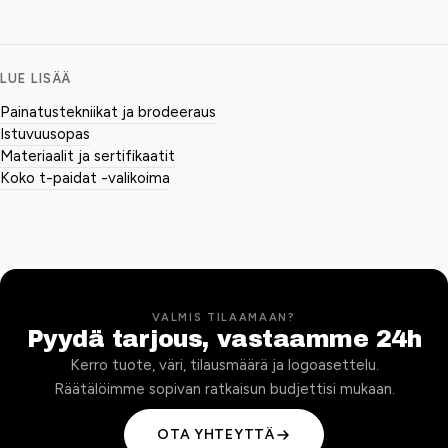
LUE LISÄÄ
Painatustekniikat ja brodeeraus
Istuvuusopas
Materiaalit ja sertifikaatit
Koko t-paidat -valikoima
VALMIS TILAAMAAN?
Pyydä tarjous, vastaamme 24h
Kerro tuote, väri, tilausmäärä ja logoasettelu.
Räätälöimme sopivan ratkaisun budjettisi mukaan.
OTA YHTEYTTÄ