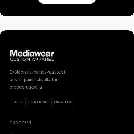
Ekologiset mainosvaatteet
omalla painatuksella tai
brodeerauksella.
GOTS
FAIRTRADE
ÖKO-TEX
TUOTTEET