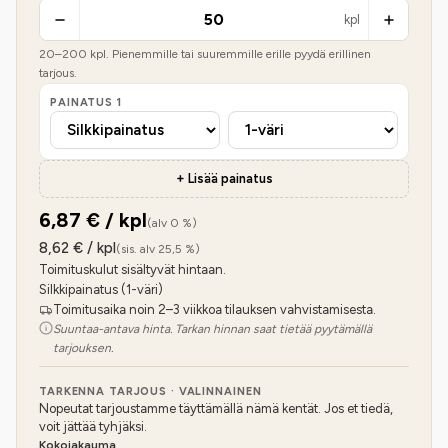
kpl
20
–
200
kpl. Pienemmille tai suuremmille erille pyydä erillinen
tarjous.
PAINATUS
1
+ Lisää painatus
6,87
€ / kpl
(alv 0 %)
8,62
€ / kpl
(sis. alv 25,5 %)
Toimituskulut sisältyvät hintaan.
Silkkipainatus (1-väri)
Toimitusaika noin 2–3 viikkoa tilauksen vahvistamisesta.
Suuntaa-antava hinta. Tarkan hinnan saat tietää pyytämällä
tarjouksen.
TARKENNA TARJOUS · VALINNAINEN
Nopeutat tarjoustamme täyttämällä nämä kentät. Jos et tiedä,
voit jättää tyhjäksi.
Kokojakauma