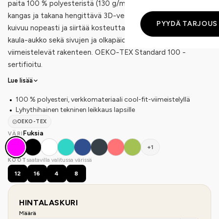
paita 100 % polyesteristä (130 g/m²). Edessä on bird's eye -
kangas ja takana hengittävä 3D-verkkokangas, joten paita
PYYDÄ TARJOUS
kuivuu nopeasti ja siirtää kosteutta tehokkaasti. Pyöreä
kaula-aukko sekä sivujen ja olkapäiden siksak-saumat
viimeistelevät rakenteen. OEKO-TEX Standard 100 -
sertifioitu.
Lue lisää
100 % polyesteri, verkkomateriaali cool-fit-viimeistelyllä
Lyhythihainen tekninen leikkaus lapsille
OEKO-TEX
Fuksia
VÄRI
+1
saatavilla valitussa värissä
KOOT
12
16
4
8
HINTALASKURI
Määrä