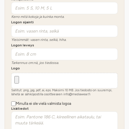
Kerro mitä kokoja ja kuinka monta.
Logon sijainti
Yleisimmät: vasen rinta, selkä, hiha.
Logon leveys
Tarkennus cm:nä, jos tiedossa.
Logo
Sallitut: png, jpg, pdf, ai, eps. Maksimi
10
MB.
Jos tiedosto on suurempi,
lähetä se sähköpostilla osoitteeseen info@mediawear.fi
Minulla ei ole vielä valmista logoa
Lisätiedot