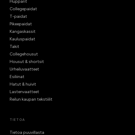
Hupparit
Collegepaidat
T-paidat
Pikeepaidat
Kangaskassit
Kauluspaidat
Takit
Collegehousut
Housut & shortsit
Urheiluvaatteet
Esiliinat
Hatut & huivit
Lastenvaatteet
Reilun kaupan tekstiilit
TIETOA
Tietoa puuvillasta