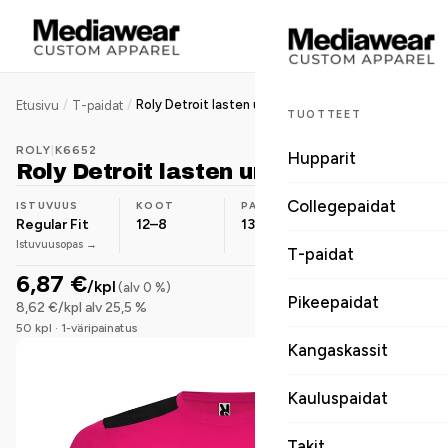
/
/
Roly Detroit lasten urheilu-t-paita
Etusivu
T-paidat
TUOTTEET
ROLY
|
K6652
Hupparit
Roly Detroit lasten urheilu-t-paita
Collegepaidat
ISTUVUUS
KOOT
PAINO
MATERIAALI
Regular Fit
12–8
130 g/m²
Polyesteri
Istuvuusopas →
T-paidat
6,87 €
/kpl
(alv 0 %)
Pikeepaidat
8,62 €/kpl alv 25,5 %
50 kpl · 1-väripainatus
Kangaskassit
Kauluspaidat
Takit