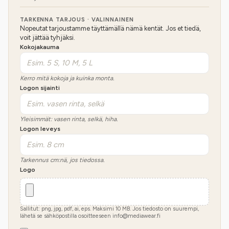
TARKENNA TARJOUS · VALINNAINEN
Nopeutat tarjoustamme täyttämällä nämä kentät. Jos et tiedä,
voit jättää tyhjäksi.
Kokojakauma
Kerro mitä kokoja ja kuinka monta.
Logon sijainti
Yleisimmät: vasen rinta, selkä, hiha.
Logon leveys
Tarkennus cm:nä, jos tiedossa.
Logo
Sallitut: png, jpg, pdf, ai, eps. Maksimi
10
MB.
Jos tiedosto on suurempi,
lähetä se sähköpostilla osoitteeseen info@mediawear.fi