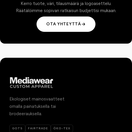
Kerro tuote, väri, tilausmäärä ja logoasettelu.
Räätälöimme sopivan ratkaisun budjettisi mukaan.
OTA YHTEYTTÄ
Ekologiset mainosvaatteet
omalla painatuksella tai
brodeerauksella.
GOTS
FAIRTRADE
ÖKO-TEX