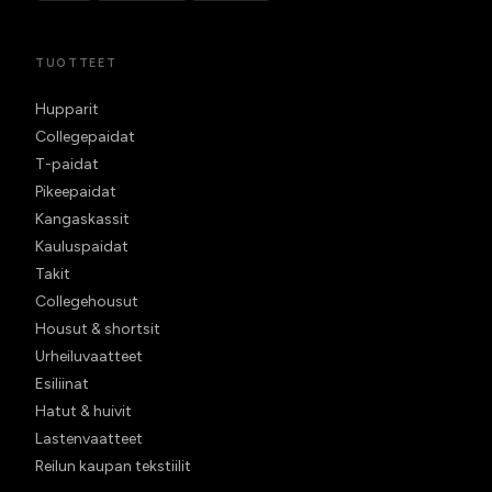
TUOTTEET
Hupparit
Collegepaidat
T-paidat
Pikeepaidat
Kangaskassit
Kauluspaidat
Takit
Collegehousut
Housut & shortsit
Urheiluvaatteet
Esiliinat
Hatut & huivit
Lastenvaatteet
Reilun kaupan tekstiilit