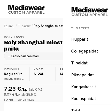
/
/
Roly Shanghai miesten urheilu-t-paita
Etusivu
T-paidat
TUOTTEET
ROLY
|
R6595
Hupparit
Roly Shanghai miesten urheilu-t-
paita
Collegepaidat
→
Katso naisten malli
T-paidat
ISTUVUUS
KOOT
PAINO
MATERIAALI
Regular Fit
S–2XL
140 g/m²
Polyesteri
Pikeepaidat
Istuvuusopas →
Kangaskassit
7,23 €
/kpl
(alv 0 %)
9,07 €/kpl alv 25,5 %
Kauluspaidat
50 kpl · 1-väripainatus
Takit