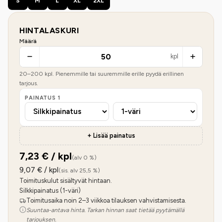
S
M
L
XL
2XL
HINTALASKURI
Määrä
kpl
20
–
200
kpl. Pienemmille tai suuremmille erille pyydä erillinen
tarjous.
PAINATUS
1
+ Lisää painatus
7,23
€ / kpl
(alv 0 %)
9,07
€ / kpl
(sis. alv 25,5 %)
Toimituskulut sisältyvät hintaan.
Silkkipainatus (1-väri)
Toimitusaika noin 2–3 viikkoa tilauksen vahvistamisesta.
Suuntaa-antava hinta. Tarkan hinnan saat tietää pyytämällä
tarjouksen.