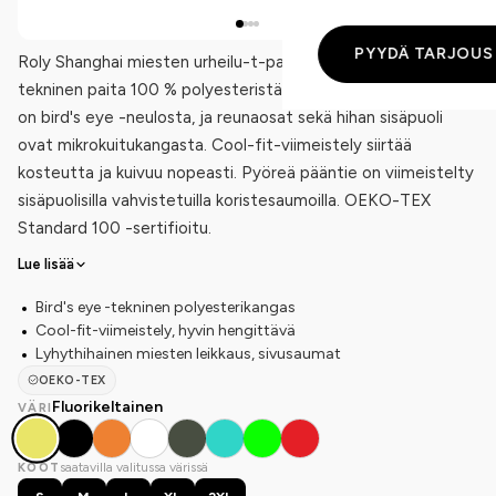
PYYDÄ TARJOUS
Roly Shanghai miesten urheilu-t-paita on lyhythihainen
tekninen paita 100 % polyesteristä (140 g/m²). Pääkangas
on bird's eye -neulosta, ja reunaosat sekä hihan sisäpuoli
ovat mikrokuitukangasta. Cool-fit-viimeistely siirtää
kosteutta ja kuivuu nopeasti. Pyöreä pääntie on viimeistelty
sisäpuolisilla vahvistetuilla koristesaumoilla. OEKO-TEX
Standard 100 -sertifioitu.
Lue lisää
Bird's eye -tekninen polyesterikangas
Cool-fit-viimeistely, hyvin hengittävä
Lyhythihainen miesten leikkaus, sivusaumat
OEKO-TEX
Fluorikeltainen
VÄRI
saatavilla valitussa värissä
KOOT