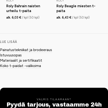
ROLY
ROLY
Roly Bahrain naisten
Roly Beagle miesten t-
urheilu t-paita
paita
alk. 6,03 €
/ kpl (50 kpl)
alk. 6,43 €
/ kpl (50 kpl)
LUE LISÄÄ
Painatustekniikat ja brodeeraus
Istuvuusopas
Materiaalit ja sertifikaatit
Koko t-paidat -valikoima
VALMIS TILAAMAAN?
Pyydä tarjous, vastaamme 24h