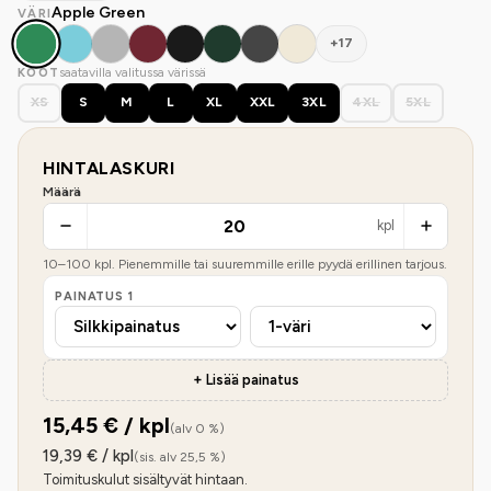
Apple Green
VÄRI
+17
saatavilla valitussa värissä
KOOT
XS
S
M
L
XL
XXL
3XL
4XL
5XL
HINTALASKURI
Määrä
kpl
10
–
100
kpl. Pienemmille tai suuremmille erille pyydä erillinen tarjous.
PAINATUS
1
+ Lisää painatus
15,45
€ / kpl
(alv 0 %)
19,39
€ / kpl
(sis. alv 25,5 %)
Toimituskulut sisältyvät hintaan.