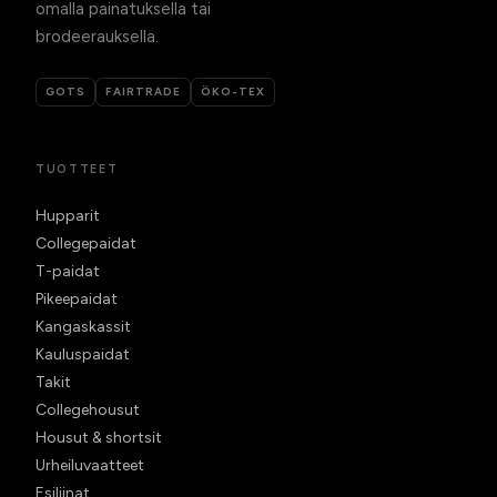
omalla painatuksella tai
brodeerauksella.
GOTS
FAIRTRADE
ÖKO-TEX
TUOTTEET
Hupparit
Collegepaidat
T-paidat
Pikeepaidat
Kangaskassit
Kauluspaidat
Takit
Collegehousut
Housut & shortsit
Urheiluvaatteet
Esiliinat