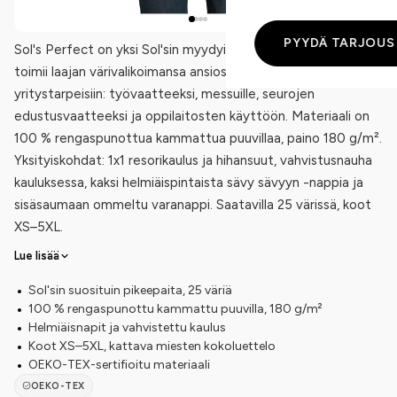
PYYDÄ TARJOUS
Sol's Perfect on yksi Sol'sin myydyimmistä pikeepaidoista ja
toimii laajan värivalikoimansa ansiosta lähes kaikkiin
yritystarpeisiin: työvaatteeksi, messuille, seurojen
edustusvaatteeksi ja oppilaitosten käyttöön. Materiaali on
100 % rengaspunottua kammattua puuvillaa, paino 180 g/m².
Yksityiskohdat: 1x1 resorikaulus ja hihansuut, vahvistusnauha
kauluksessa, kaksi helmiäispintaista sävy sävyyn -nappia ja
sisäsaumaan ommeltu varanappi. Saatavilla 25 värissä, koot
XS–5XL.
Lue lisää
Sol'sin suosituin pikeepaita, 25 väriä
100 % rengaspunottu kammattu puuvilla, 180 g/m²
Helmiäisnapit ja vahvistettu kaulus
Koot XS–5XL, kattava miesten kokoluettelo
OEKO-TEX-sertifioitu materiaali
OEKO-TEX