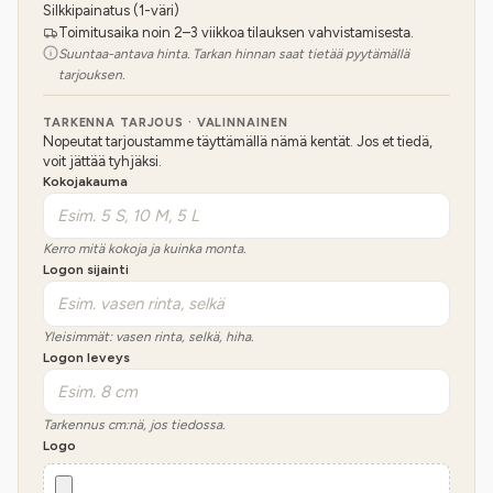
Silkkipainatus (1-väri)
Toimitusaika noin 2–3 viikkoa tilauksen vahvistamisesta.
Suuntaa-antava hinta. Tarkan hinnan saat tietää pyytämällä
tarjouksen.
TARKENNA TARJOUS · VALINNAINEN
Nopeutat tarjoustamme täyttämällä nämä kentät. Jos et tiedä,
voit jättää tyhjäksi.
Kokojakauma
Kerro mitä kokoja ja kuinka monta.
Logon sijainti
Yleisimmät: vasen rinta, selkä, hiha.
Logon leveys
Tarkennus cm:nä, jos tiedossa.
Logo