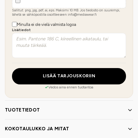
Sallitut: png, jpg, pdf, ai, eps. Maksimi
10
MB.
Jos tiedosto on suurempi,
lähetä se sähköpostilla osoitteeseen info@mediawear.fi
Minulla ei ole vielä valmista logoa
Lisätiedot
LISÄÄ TARJOUSKORIIN
Vedos aina ennen tuotantoa
TUOTETIEDOT
KOKOTAULUKKO JA MITAT