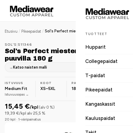
/
/
Sol's Perfect miesten pikeepaita puuvilla 180 g
Etusivu
Pikeepaidat
TUOTTEET
SOL'S
|
S11346
Hupparit
Sol's Perfect miesten pikeepaita
puuvilla 180 g
Collegepaidat
→
Katso naisten malli
T-paidat
ISTUVUUS
KOOT
PAINO
MATERIAALI
Medium Fit
XS–5XL
180 g/m²
Puuvilla
Pikeepaidat
Istuvuusopas →
Kangaskassit
15,45 €
/kpl
(alv 0 %)
19,39 €/kpl alv 25,5 %
Kauluspaidat
20 kpl · 1-väripainatus
Takit