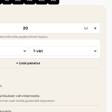
kpl
mmille erille pyydä erillinen tarjous.
+ Lisää painatus
n.
a tilauksen vahvistamisesta.
hinnan saat tietää pyytämällä tarjouksen.
NNAINEN