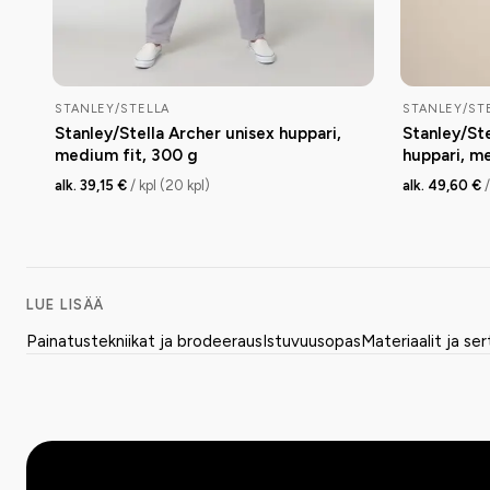
STANLEY/STELLA
STANLEY/ST
Stanley/Stella Archer unisex huppari,
Stanley/St
medium fit, 300 g
huppari, m
alk. 39,15 €
/ kpl (20 kpl)
alk. 49,60 €
LUE LISÄÄ
Painatustekniikat ja brodeeraus
Istuvuusopas
Materiaalit ja ser