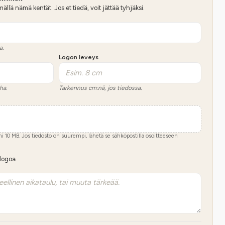
lä nämä kentät. Jos et tiedä, voit jättää tyhjäksi.
a.
Logon leveys
ha.
Tarkennus cm:nä, jos tiedossa.
imi
10
MB.
Jos tiedosto on suurempi, lähetä se sähköpostilla osoitteeseen
 logoa