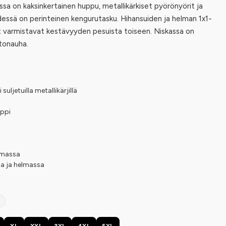
issa on kaksinkertainen huppu, metallikärkiset pyörönyörit ja
dessä on perinteinen kengurutasku. Hihansuiden ja helman 1x1-
et varmistavat kestävyyden pesuista toiseen. Niskassa on
otonauha.
ljetuilla metallikärjillä
ippi
elmassa
sa ja helmassa
XL
XXL
3XL
4XL
5XL