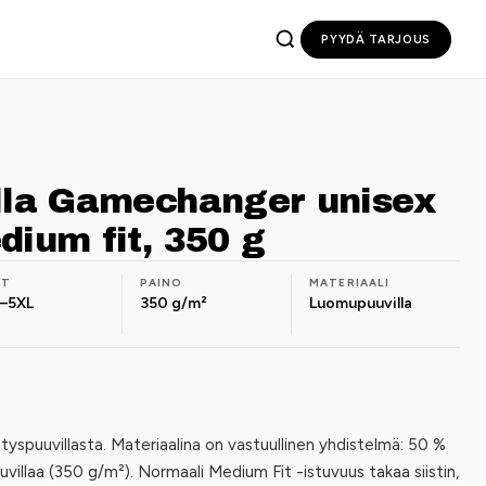
PYYDÄ TARJOUS
ella Gamechanger unisex
dium fit, 350 g
OT
PAINO
MATERIAALI
–5XL
350 g/m²
Luomupuuvilla
ätyspuuvillasta. Materiaalina on vastuullinen yhdistelmä: 50 %
villaa (350 g/m²). Normaali Medium Fit -istuvuus takaa siistin,