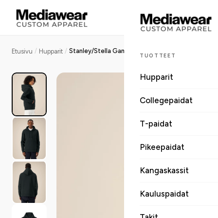
/
/
Stanley/Stella Gamechanger unisex huppari, medium fit, 350 g
Etusivu
Hupparit
TUOTTEET
Hupparit
Collegepaidat
T-paidat
Pikeepaidat
Kangaskassit
Kauluspaidat
Takit