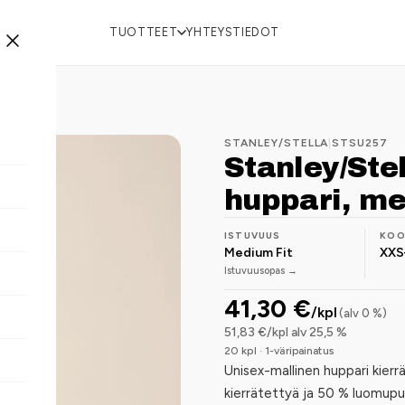
TUOTTEET
YHTEYSTIEDOT
STANLEY/STELLA
|
STSU257
Stanley/St
huppari, me
ISTUVUUS
KO
Medium Fit
XXS
Istuvuusopas →
41,30 €
/kpl
(alv 0 %)
51,83 €/kpl alv 25,5 %
20 kpl · 1-väripainatus
Unisex-mallinen huppari kierr
kierrätettyä ja 50 % luomupuu