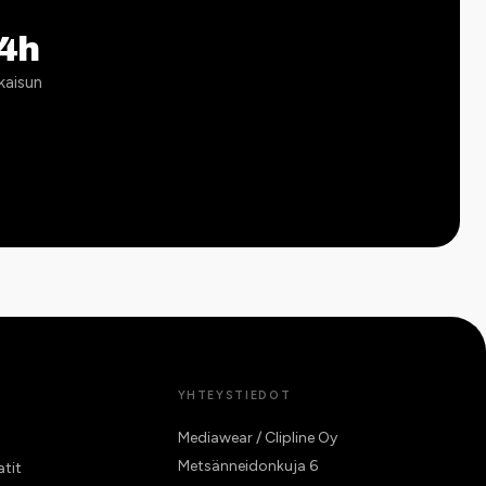
4h
kaisun
YHTEYSTIEDOT
Mediawear / Clipline Oy
Metsänneidonkuja 6
atit