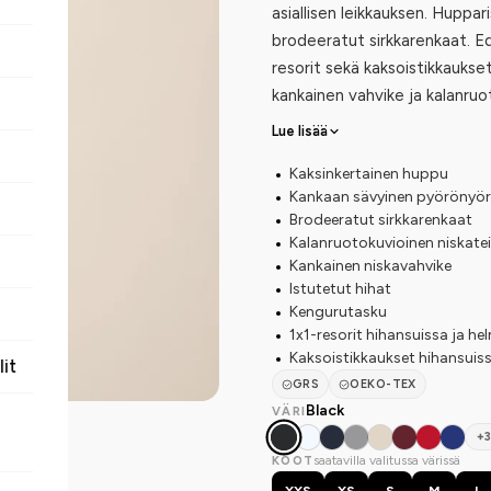
asiallisen leikkauksen. Huppar
brodeeratut sirkkarenkaat. E
resorit sekä kaksoistikkauks
kankainen vahvike ja kalanru
Lue lisää
Kaksinkertainen huppu
Kankaan sävyinen pyörönyöri su
Brodeeratut sirkkarenkaat
Kalanruotokuvioinen niskate
Kankainen niskavahvike
Istutetut hihat
Kengurutasku
1x1-resorit hihansuissa ja h
Kaksoistikkaukset hihansuis
lit
GRS
OEKO-TEX
Black
VÄRI
+3
saatavilla valitussa värissä
KOOT
XXS
XS
S
M
L