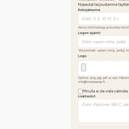
Nopeutat tarjoustamme täyttämäl
Kokojakauma
Kerro mitä kokoja ja kuinka mont
Logon sijainti
Yleisimmät: vasen rinta, selkä, hi
Logo
Sallitut: png, jpg, pdf, ai, eps. Maks
info@mediawear.fi
Minulla ei ole vielä valmista
Lisätiedot