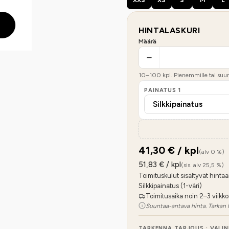
HINTALASKURI
Määrä
10
–
100
kpl. Pienemmille tai suure
PAINATUS
1
41,30
€ / kpl
(alv 0 %)
51,83
€ / kpl
(sis. alv 25,5 %)
Toimituskulut sisältyvät hintaa
Silkkipainatus (1-väri)
Toimitusaika noin 2–3 viikko
Suuntaa-antava hinta. Tarkan 
TARKENNA TARJOUS · VALI