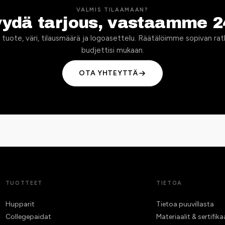
VALMIS TILAAMAAN?
yydä tarjous, vastaamme 2
 tuote, väri, tilausmäärä ja logoasettelu. Räätälöimme sopivan rat
budjettisi mukaan.
OTA YHTEYTTÄ
TUOTTEET
TIETOA
Hupparit
Tietoa puuvillasta
Collegepaidat
Materiaalit & sertifika