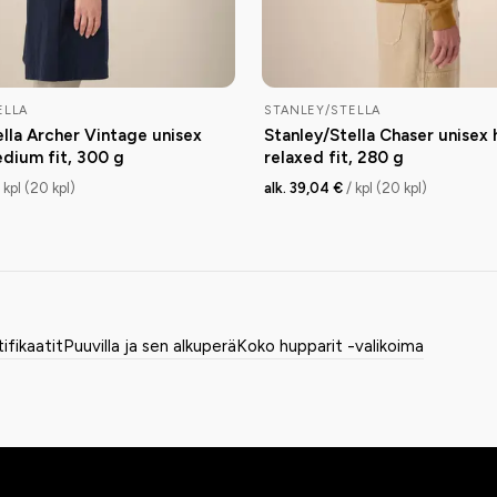
ELLA
STANLEY/STELLA
ella Archer Vintage unisex
Stanley/Stella Chaser unisex 
edium fit, 300 g
relaxed fit, 280 g
/ kpl (20 kpl)
alk. 39,04 €
/ kpl (20 kpl)
tifikaatit
Puuvilla ja sen alkuperä
Koko hupparit -valikoima