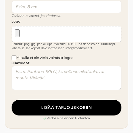
Tarkennus cm:nä, jos tiedossa.
Logo
Sallitut: png, jpg, pdf, ai, eps. Maksimi
10
MB.
Jos tiedosto on suurempi,
lähetä se sähköpostilla osoitteeseen info@mediawear.fi
Minulla ei ole vielä valmista logoa
Lisätiedot
LISÄÄ TARJOUSKORIIN
Vedos aina ennen tuotantoa