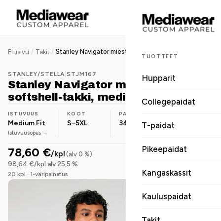
/
/
Stanley Navigator miesten softshell-takki, medium fit, 342 g
Etusivu
Takit
TUOTTEET
STANLEY/STELLA
|
STJM167
Hupparit
Stanley Navigator miesten
softshell-takki, medium fit, 342 g
Collegepaidat
ISTUVUUS
KOOT
PAINO
MATERIAALI
Medium Fit
S–5XL
342 g/m²
Polyesteri
T-paidat
Istuvuusopas →
Pikeepaidat
78,60 €
/kpl
(alv 0 %)
98,64 €/kpl alv 25,5 %
Kangaskassit
20 kpl · 1-väripainatus
Kauluspaidat
Takit