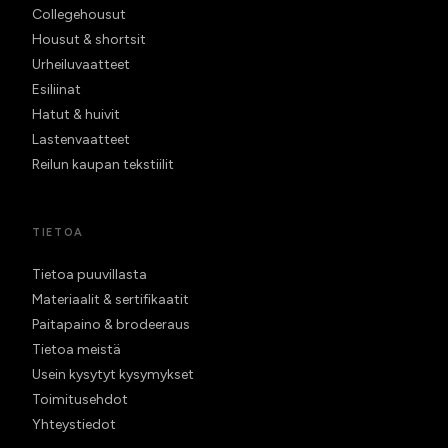
Collegehousut
Housut & shortsit
Urheiluvaatteet
Esiliinat
Hatut & huivit
Lastenvaatteet
Reilun kaupan tekstiilit
TIETOA
Tietoa puuvillasta
Materiaalit & sertifikaatit
Paitapaino & brodeeraus
Tietoa meistä
Usein kysytyt kysymykset
Toimitusehdot
Yhteystiedot