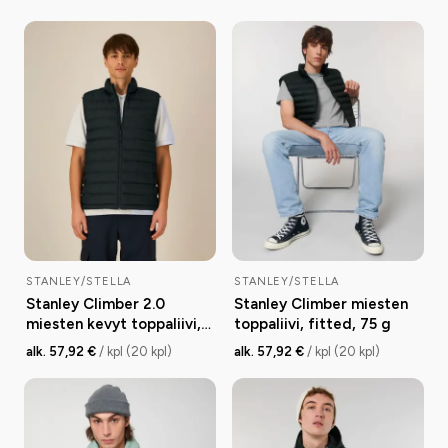
STANLEY/STELLA
STANLEY/STELLA
Stanley Climber 2.0
Stanley Climber miesten
miesten kevyt toppaliivi,
toppaliivi, fitted, 75 g
medium fit, 38 g
alk. 57,92 €
/ kpl (20 kpl)
alk. 57,92 €
/ kpl (20 kpl)