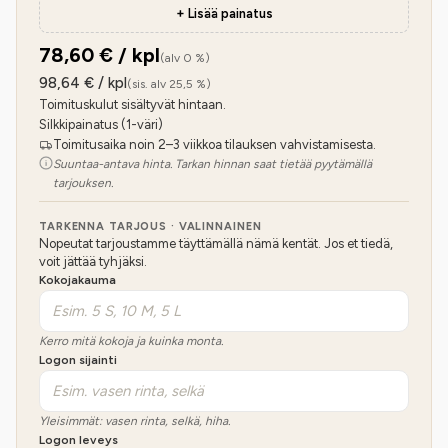
+ Lisää painatus
78,60
€ / kpl
(alv 0 %)
98,64
€ / kpl
(sis. alv 25,5 %)
Toimituskulut sisältyvät hintaan.
Silkkipainatus (1-väri)
Toimitusaika noin 2–3 viikkoa tilauksen vahvistamisesta.
Suuntaa-antava hinta. Tarkan hinnan saat tietää pyytämällä
tarjouksen.
TARKENNA TARJOUS · VALINNAINEN
Nopeutat tarjoustamme täyttämällä nämä kentät. Jos et tiedä,
voit jättää tyhjäksi.
Kokojakauma
Kerro mitä kokoja ja kuinka monta.
Logon sijainti
Yleisimmät: vasen rinta, selkä, hiha.
Logon leveys