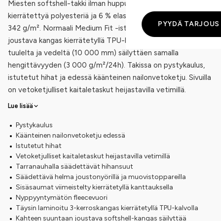
Miesten softshell-takki ilman huppua. Materiaalina on 94 %
kierrätettyä polyesteriä ja 6 % elastaania, kankaan paino on
PYYDÄ TARJOUS
342 g/m². Normaali Medium Fit -istuvuus. Kolmikerroksinen,
joustava kangas kierrätetyllä TPU-kalvolla tarjoaa suojan
tuulelta ja vedeltä (10 000 mm) säilyttäen samalla
hengittävyyden (3 000 g/m²/24h). Takissa on pystykaulus,
istutetut hihat ja edessä käänteinen nailonvetoketju. Sivuilla
on vetoketjulliset kaitaletaskut heijastavilla vetimillä.
Lue lisää
Pystykaulus
Käänteinen nailonvetoketju edessä
Istutetut hihat
Vetoketjulliset kaitaletaskut heijastavilla vetimillä
Tarranauhalla säädettävät hihansuut
Säädettävä helma joustonyörillä ja muovistoppareilla
Sisäsaumat viimeistelty kierrätetyllä kanttauksella
Nyppyyntymätön fleecevuori
Täysin laminoitu 3-kerroskangas kierrätetyllä TPU-kalvolla
Kahteen suuntaan joustava softshell-kangas säilyttää