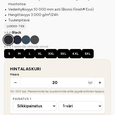
muotonsa
Vedenhylkivyys 10 000 mm asti (Bionic Finish® Eco)
Hengittävyys 3 000 g/m²/24h
Tuulenpitävä
OEKO-TEX
Black
VÄRI
saatavilla valitussa värissä
KOOT
S
M
L
XL
XXL
3XL
4XL
5XL
HINTALASKURI
Määrä
kpl
10
–
100
kpl. Pienemmille tai suuremmille erille pyydä erillinen tarjous.
PAINATUS
1