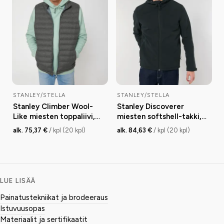
STANLEY/STELLA
STANLEY/STELLA
Stanley Climber Wool-
Stanley Discoverer
Like miesten toppaliivi,
miesten softshell-takki,
fitted, 140 g
medium fit, 342 g
alk. 75,37 €
/ kpl (20 kpl)
alk. 84,63 €
/ kpl (20 kpl)
LUE LISÄÄ
Painatustekniikat ja brodeeraus
Istuvuusopas
Materiaalit ja sertifikaatit