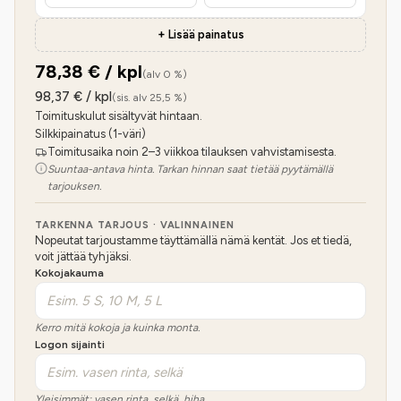
+ Lisää painatus
78,38
€ / kpl
(alv 0 %)
98,37
€ / kpl
(sis. alv 25,5 %)
Toimituskulut sisältyvät hintaan.
Silkkipainatus (1-väri)
Toimitusaika noin 2–3 viikkoa tilauksen vahvistamisesta.
Suuntaa-antava hinta. Tarkan hinnan saat tietää pyytämällä
tarjouksen.
TARKENNA TARJOUS · VALINNAINEN
Nopeutat tarjoustamme täyttämällä nämä kentät. Jos et tiedä,
voit jättää tyhjäksi.
Kokojakauma
Kerro mitä kokoja ja kuinka monta.
Logon sijainti
Yleisimmät: vasen rinta, selkä, hiha.