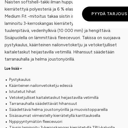
Naisten softshell-takki ilman huppua, materiaalina 94 %
kierrätettyä polyesteriä ja 6 % elastaania (342 g/m²).
PYYDÄ TARJOUS
Medium Fit -mitoitus takaa siistin istuvuuden. Täysin
laminoitu 3-kerroskangas kierrätetyllä TPU-kalvolla on
tuulenpitävä, vedenhylkivä (10 000 mm) ja hengittävä.
Sisäpuolella on lämmittävä fleecevuori. Takissa on suojaava
pystykaulus, käänteinen nailonvetoketju ja vetoketjulliset
kaitaletaskut heijastavilla vetimillä. Hihansuut säädetään
tarranauhalla ja helma joustonyörillä.
Lue lisää
Pystykaulus
Käänteinen nailonvetoketju edessä
Istutetut hihat
Vetoketjulliset kaitaletaskut heijastavilla vetimillä
Tarranauhalla säädettävät hihansuut
Säädettävä helma joustonyörillä ja muovistoppareilla
Sisäsaumat viimeistelty kierrätetyllä kanttauksella
Nyppyyntymätön fleecevuori
Täysin laminoitu 3-kerroskangas kierrätetyllä TPU-kalvolla