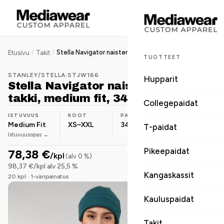
/
/
Stella Navigator naisten softshell-takki, medium fit, 342 g
Etusivu
Takit
TUOTTEET
STANLEY/STELLA
|
STJW166
Hupparit
Stella Navigator naisten softshell-
takki, medium fit, 342 g
Collegepaidat
ISTUVUUS
KOOT
PAINO
MATERIAALI
Medium Fit
XS–XXL
342 g/m²
Polyesteri
T-paidat
Istuvuusopas →
Pikeepaidat
78,38 €
/kpl
(alv 0 %)
98,37 €/kpl alv 25,5 %
Kangaskassit
20 kpl · 1-väripainatus
Kauluspaidat
Takit