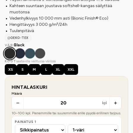
Kahteen suuntaan joustava softshell-kangas säilyttää
muotonsa
Vedenhylkivyys 10 000 mm asti (Bionic Finish® Eco)
Hengittävyys 3 000 g/m²/24h
Tuulenpitävä
OEKO-TEX
Black
VÄRI
saatavilla valitussa värissä
KOOT
XS
S
M
L
XL
XXL
HINTALASKURI
Määrä
kpl
10
–
100
kpl. Pienemmille tai suuremmille erille pyydä erillinen tarjous.
PAINATUS
1