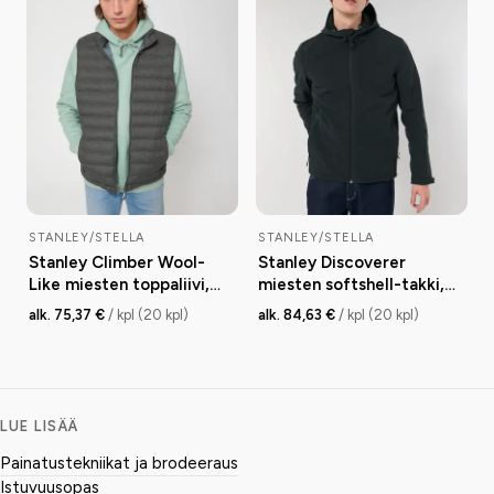
STANLEY/STELLA
STANLEY/STELLA
Stanley Climber Wool-
Stanley Discoverer
Like miesten toppaliivi,
miesten softshell-takki,
fitted, 140 g
medium fit, 342 g
alk. 75,37 €
/ kpl (20 kpl)
alk. 84,63 €
/ kpl (20 kpl)
LUE LISÄÄ
Painatustekniikat ja brodeeraus
Istuvuusopas