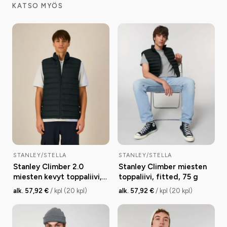
KATSO MYÖS
STANLEY/STELLA
STANLEY/STELLA
Stanley Climber 2.0
Stanley Climber miesten
miesten kevyt toppaliivi,
toppaliivi, fitted, 75 g
medium fit, 38 g
alk. 57,92 €
/ kpl (20 kpl)
alk. 57,92 €
/ kpl (20 kpl)