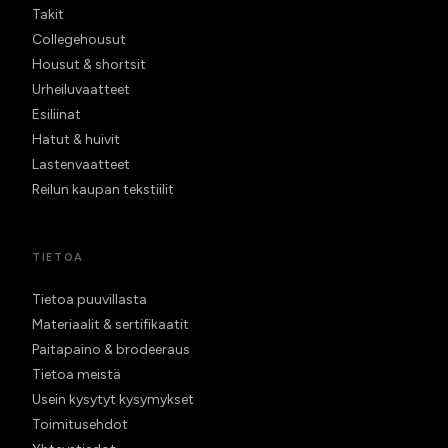
Takit
Collegehousut
Housut & shortsit
Urheiluvaatteet
Esiliinat
Hatut & huivit
Lastenvaatteet
Reilun kaupan tekstiilit
TIETOA
Tietoa puuvillasta
Materiaalit & sertifikaatit
Paitapaino & brodeeraus
Tietoa meistä
Usein kysytyt kysymykset
Toimitusehdot