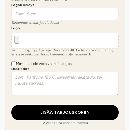
Logon leveys
Tarkennus cm:nä, jos tiedossa.
Logo
Sallitut: png, jpg, pdf, ai, eps. Maksimi
10
MB.
Jos tiedosto on suurempi,
lähetä se sähköpostilla osoitteeseen info@mediawear.fi
Minulla ei ole vielä valmista logoa
Lisätiedot
LISÄÄ TARJOUSKORIIN
Vedos aina ennen tuotantoa