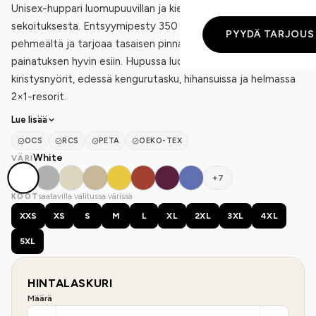
Unisex-huppari luomupuuvillan ja kierrätetyn polyesterin
sekoituksesta. Entsyymipesty 350 g/m² kangas tuntuu
PYYDÄ TARJOUS
pehmeältä ja tarjoaa tasaisen pinnan, joka tuo logon tai
painatuksen hyvin esiin. Hupussa luomupuuvillaiset
kiristysnyörit, edessä kengurutasku, hihansuissa ja helmassa
2×1-resorit.
Lue lisää
OCS
RCS
PETA
OEKO-TEX
White
VÄRI
+7
saatavilla valitussa värissä
KOOT
XXS
XS
S
M
L
XL
2XL
3XL
4XL
5XL
HINTALASKURI
Määrä