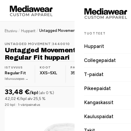
/
/
Untagged Movement Hoodie Regular Fit huppari
Etusivu
Hupparit
TUOTTEET
UNTAGGED MOVEMENT
|
3440010
Hupparit
Untagged Movement Hoodie
Regular Fit huppari
Collegepaidat
ISTUVUUS
KOOT
PAINO
MATERIAALI
Regular Fit
XXS–5XL
350 g/m²
Puuvilla-
T-paidat
Istuvuusopas →
sekoite
Pikeepaidat
33,48 €
/kpl
(alv 0 %)
42,02 €/kpl alv 25,5 %
Kangaskassit
20 kpl · 1-väripainatus
Kauluspaidat
Takit