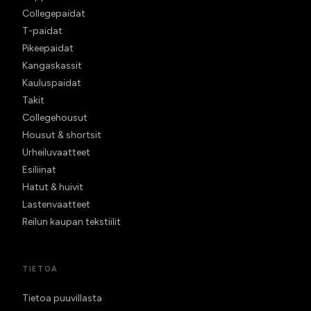
Collegepaidat
T-paidat
Pikeepaidat
Kangaskassit
Kauluspaidat
Takit
Collegehousut
Housut & shortsit
Urheiluvaatteet
Esiliinat
Hatut & huivit
Lastenvaatteet
Reilun kaupan tekstiilit
TIETOA
Tietoa puuvillasta