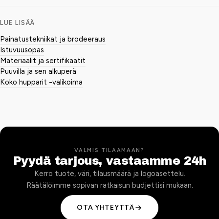
LUE LISÄÄ
Painatustekniikat ja brodeeraus
Istuvuusopas
Materiaalit ja sertifikaatit
Puuvilla ja sen alkuperä
Koko hupparit -valikoima
VALMIS TILAAMAAN?
Pyydä tarjous, vastaamme 24h
Kerro tuote, väri, tilausmäärä ja logoasettelu.
Räätälöimme sopivan ratkaisun budjettisi mukaan.
OTA YHTEYTTÄ