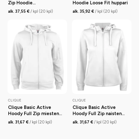
Zip Hoodie
Hoodie Loose Fit huppari
vetoketjuhuppari
alk. 37,55 €
/ kpl (20 kpl)
alk. 35,92 €
/ kpl (20 kpl)
CLIQUE
CLIQUE
Clique Basic Active
Clique Basic Active
Hoody Full Zip miesten
Hoody Full Zip naisten
huppari
huppari
alk. 31,67 €
/ kpl (20 kpl)
alk. 31,67 €
/ kpl (20 kpl)