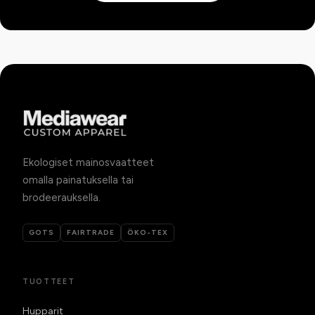
Ekologiset mainosvaatteet
omalla painatuksella tai
brodeerauksella.
GOTS
FAIRTRADE
ÖKO-TEX
TUOTTEET
Hupparit