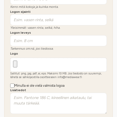
Kerro mitä kokoja ja kuinka monta.
Logon sijainti
Yleisimmät: vasen rinta, selkä, hiha.
Logon leveys
Tarkennus cm:nä, jos tiedossa.
Logo
Sallitut: png, jpg, pdf, ai, eps. Maksimi
10
MB.
Jos tiedosto on suurempi,
lähetä se sähköpostilla osoitteeseen info@mediawear.fi
Minulla ei ole vielä valmista logoa
Lisätiedot