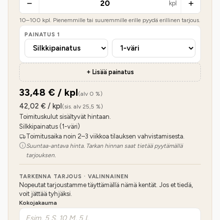
kpl
10
–
100
kpl. Pienemmille tai suuremmille erille pyydä erillinen tarjous.
PAINATUS
1
+ Lisää painatus
33,48
€ / kpl
(alv 0 %)
42,02
€ / kpl
(sis. alv 25,5 %)
Toimituskulut sisältyvät hintaan.
Silkkipainatus (1-väri)
Toimitusaika noin 2–3 viikkoa tilauksen vahvistamisesta.
Suuntaa-antava hinta. Tarkan hinnan saat tietää pyytämällä
tarjouksen.
TARKENNA TARJOUS · VALINNAINEN
Nopeutat tarjoustamme täyttämällä nämä kentät. Jos et tiedä,
voit jättää tyhjäksi.
Kokojakauma