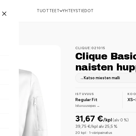
TUOTTEET
YHTEYSTIEDOT
CLIQUE
|
021015
Clique Basi
naisten hup
→
Katso miesten malli
ISTUVUUS
KO
Regular Fit
XS–
Istuvuusopas →
31,67 €
/kpl
(alv 0 %)
39,75 €/kpl alv 25,5 %
20 kpl · 1-väripainatus