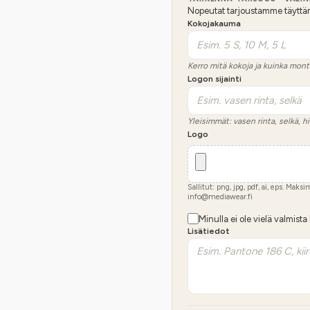
Nopeutat tarjoustamme täyttämäl
Kokojakauma
Kerro mitä kokoja ja kuinka mont
Logon sijainti
Yleisimmät: vasen rinta, selkä, hi
Logo
Sallitut: png, jpg, pdf, ai, eps. Maks
info@mediawear.fi
Minulla ei ole vielä valmista
Lisätiedot