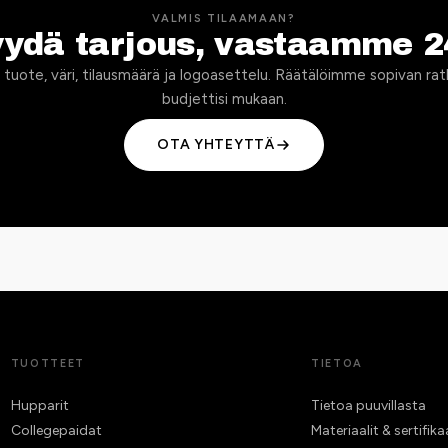
VALMIS TILAAMAAN?
yydä tarjous, vastaamme 2
 tuote, väri, tilausmäärä ja logoasettelu. Räätälöimme sopivan rat
budjettisi mukaan.
OTA YHTEYTTÄ
TUOTTEET
TIETOA
Hupparit
Tietoa puuvillasta
Collegepaidat
Materiaalit & sertifika