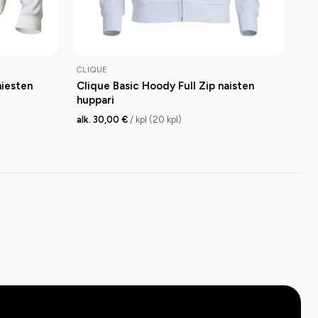
CLIQUE
miesten
Clique Basic Hoody Full Zip naisten
huppari
alk. 30,00 €
/ kpl (20 kpl)