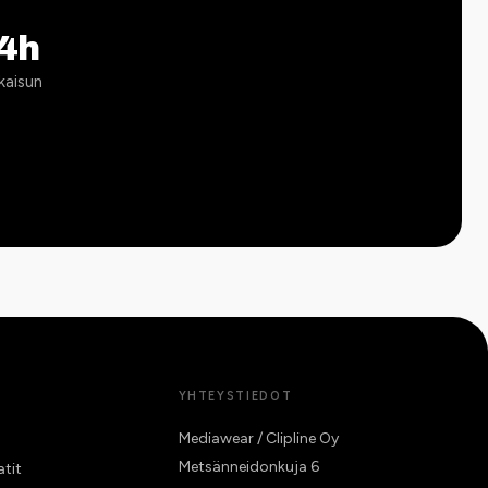
4h
kaisun
YHTEYSTIEDOT
Mediawear / Clipline Oy
Metsänneidonkuja 6
atit