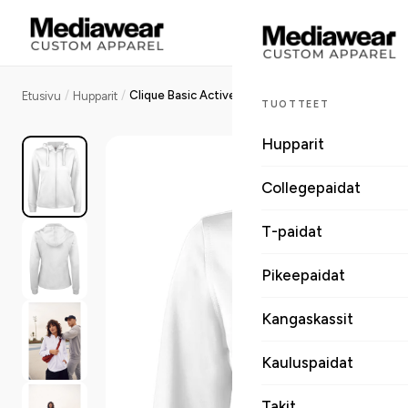
/
/
Clique Basic Active Hoody Full Zip naisten huppari
Etusivu
Hupparit
TUOTTEET
Hupparit
Collegepaidat
T-paidat
Pikeepaidat
Kangaskassit
Kauluspaidat
Takit