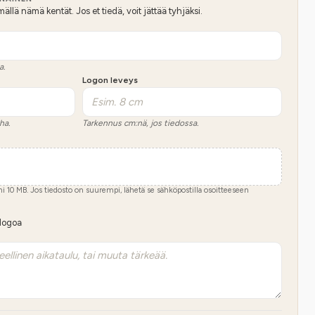
lä nämä kentät. Jos et tiedä, voit jättää tyhjäksi.
a.
Logon leveys
ha.
Tarkennus cm:nä, jos tiedossa.
imi
10
MB.
Jos tiedosto on suurempi, lähetä se sähköpostilla osoitteeseen
 logoa