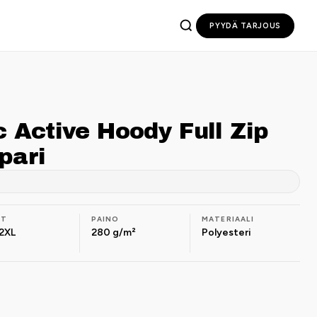
PYYDÄ TARJOUS
c Active Hoody Full Zip
pari
OT
PAINO
MATERIAALI
2XL
280 g/m²
Polyesteri