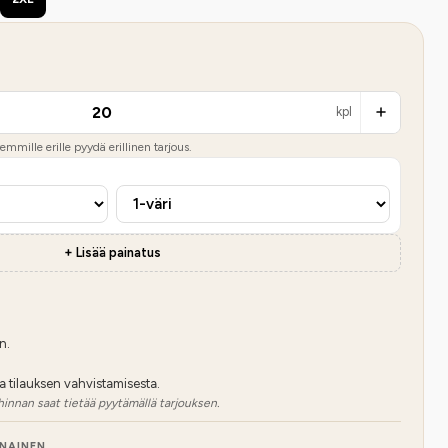
kpl
mmille erille pyydä erillinen tarjous.
+ Lisää painatus
n.
a tilauksen vahvistamisesta.
hinnan saat tietää pyytämällä tarjouksen.
NNAINEN