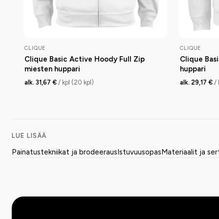
CLIQUE
CLIQUE
Clique Basic Active Hoody Full Zip
Clique Bas
miesten huppari
huppari
alk. 31,67 €
/ kpl (20 kpl)
alk. 29,17 €
/
LUE LISÄÄ
Painatustekniikat ja brodeeraus
Istuvuusopas
Materiaalit ja ser