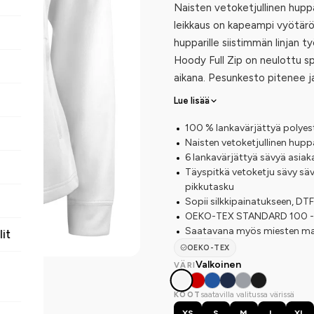
Naisten vetoketjullinen hupp
leikkaus on kapeampi vyötärö
hupparille siistimmän linjan 
Hoody Full Zip on neulottu sp
aikana. Pesunkesto pitenee j
Lue lisää
100 % lankavärjättyä polyes
Naisten vetoketjullinen hup
6 lankavärjättyä sävyä asiaka
Täyspitkä vetoketju sävy säv
pikkutasku
Sopii silkkipainatukseen, D
OEKO-TEX STANDARD 100 -ser
Saatavana myös miesten ma
lit
OEKO-TEX
Valkoinen
VÄRI
saatavilla valitussa värissä
KOOT
XS
S
M
L
XL