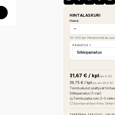
HINTALASKURI
Määrä
10
–
100
kpl. Pienemmille tai suure
PAINATUS
1
31,67
€ / kpl
(alv 0 %)
39,75
€ / kpl
(sis. alv 25,5 %)
Toimituskulut sisältyvät hintaa
Silkkipainatus (1-väri)
Toimitusaika noin 2–3 viikko
Suuntaa-antava hinta. Tarkan 
TARKENNA TARJOUS · VALI