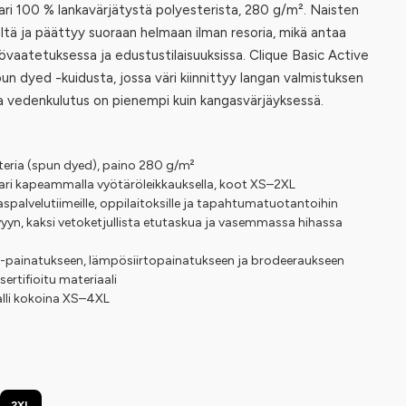
ari 100 % lankavärjätystä polyesterista, 280 g/m². Naisten
ltä ja päättyy suoraan helmaan ilman resoria, mikä antaa
työvaatetuksessa ja edustustilaisuuksissa. Clique Basic Active
un dyed -kuidusta, jossa väri kiinnittyy langan valmistuksen
a vedenkulutus on pienempi kuin kangasvärjäyksessä.
teria (spun dyed), paino 280 g/m²
pari kapeammalla vyötäröleikkauksella, koot XS–2XL
spalvelutiimeille, oppilaitoksille ja tapahtumatuotantoihin
yyn, kaksi vetoketjullista etutaskua ja vasemmassa hihassa
TF-painatukseen, lämpösiirtopainatukseen ja brodeeraukseen
tifioitu materiaali
lli kokoina XS–4XL
2XL