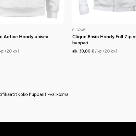
CLIQUE
ic Active Hoody unisex
Clique Basic Hoody Full Zip 
huppari
 kpl (20 kpl)
alk. 30,00 €
/ kpl (20 kpl)
tifikaatit
Koko hupparit -valikoima