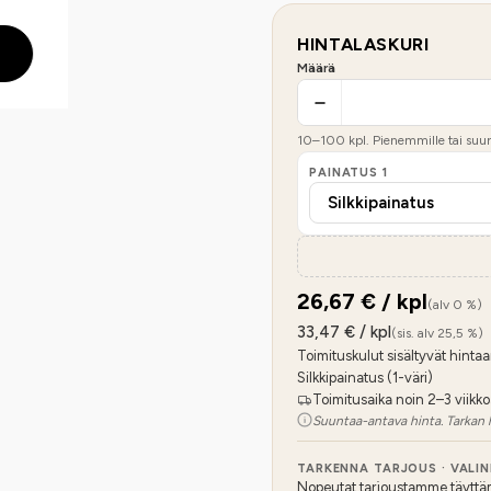
HINTALASKURI
Määrä
10
–
100
kpl. Pienemmille tai suure
PAINATUS
1
26,67
€ / kpl
(alv 0 %)
33,47
€ / kpl
(sis. alv 25,5 %)
Toimituskulut sisältyvät hintaa
Silkkipainatus (1-väri)
Toimitusaika noin 2–3 viikko
Suuntaa-antava hinta. Tarkan 
TARKENNA TARJOUS · VALI
Nopeutat tarjoustamme täyttämäl