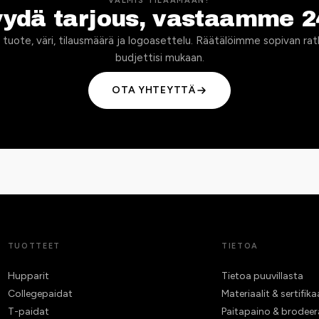
VALMIS TILAAMAAN?
yydä tarjous, vastaamme 2
 tuote, väri, tilausmäärä ja logoasettelu. Räätälöimme sopivan rat
budjettisi mukaan.
OTA YHTEYTTÄ
TUOTTEET
TIETOA
Hupparit
Tietoa puuvillasta
Collegepaidat
Materiaalit & sertifika
T-paidat
Paitapaino & brodee