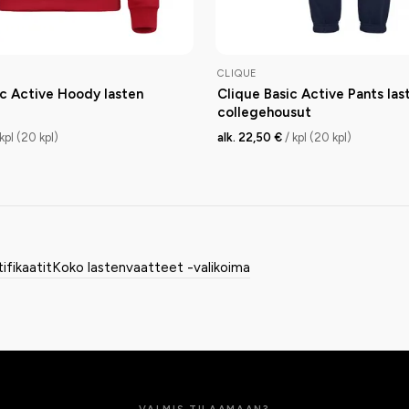
CLIQUE
ic Active Hoody lasten
Clique Basic Active Pants las
collegehousut
 kpl (20 kpl)
alk. 22,50 €
/ kpl (20 kpl)
tifikaatit
Koko lastenvaatteet -valikoima