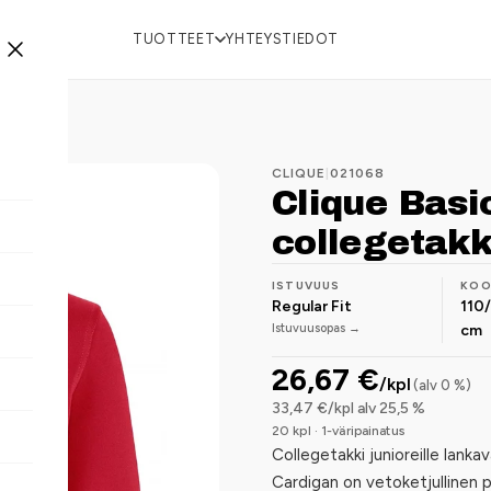
TUOTTEET
YHTEYSTIEDOT
CLIQUE
|
021068
Clique Basi
collegetakk
ISTUVUUS
KO
Regular Fit
110
Istuvuusopas →
cm
26,67 €
/kpl
(alv 0 %)
33,47 €/kpl alv 25,5 %
20 kpl · 1-väripainatus
Collegetakki junioreille lank
Cardigan on vetoketjullinen p