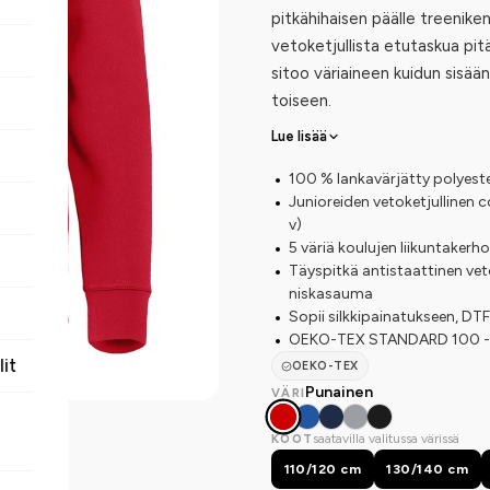
pitkähihaisen päälle treeniken
vetoketjullista etutaskua pit
sitoo väriaineen kuidun sisää
toiseen.
Lue lisää
100 % lankavärjätty polyeste
Junioreiden vetoketjullinen 
v)
5 väriä koulujen liikuntakerhoil
Täyspitkä antistaattinen veto
niskasauma
Sopii silkkipainatukseen, D
OEKO-TEX STANDARD 100 -ser
lit
OEKO-TEX
Punainen
VÄRI
saatavilla valitussa värissä
KOOT
110/120 cm
130/140 cm