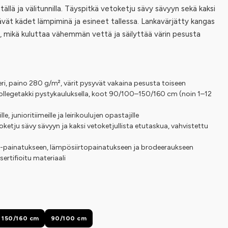
tällä ja välitunnilla. Täyspitkä vetoketju sävy sävyyn sekä kaksi
ävät kädet lämpiminä ja esineet tallessa. Lankavärjätty kangas
n, mikä kuluttaa vähemmän vettä ja säilyttää värin pesusta
ri, paino 280 g/m², värit pysyvät vakaina pesusta toiseen
collegetakki pystykauluksella, koot 90/100–150/160 cm (noin 1–12
le, junioritiimeille ja leirikoulujen opastajille
ketju sävy sävyyn ja kaksi vetoketjullista etutaskua, vahvistettu
TF-painatukseen, lämpösiirtopainatukseen ja brodeeraukseen
tifioitu materiaali
150/160 cm
90/100 cm