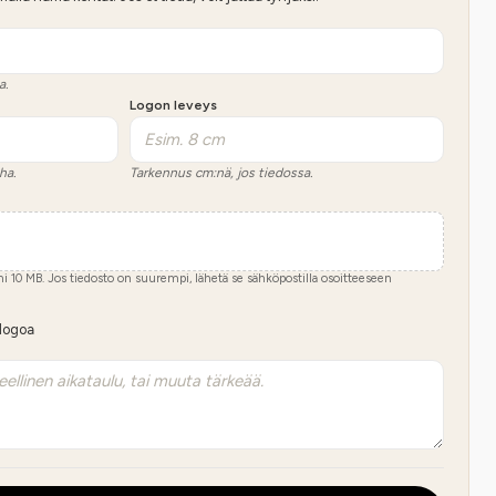
a.
Logon leveys
ha.
Tarkennus cm:nä, jos tiedossa.
imi
10
MB.
Jos tiedosto on suurempi, lähetä se sähköpostilla osoitteeseen
 logoa