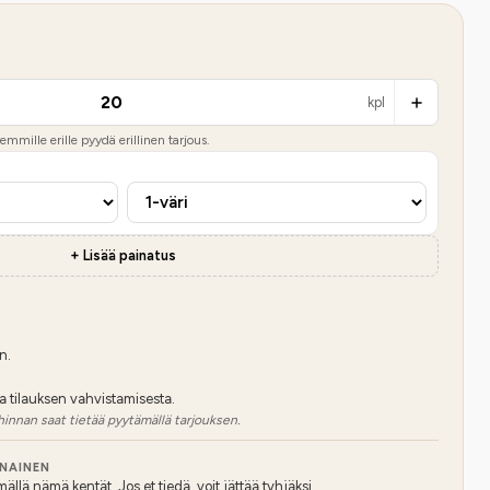
kpl
mmille erille pyydä erillinen tarjous.
+ Lisää painatus
n.
a tilauksen vahvistamisesta.
hinnan saat tietää pyytämällä tarjouksen.
NNAINEN
lä nämä kentät. Jos et tiedä, voit jättää tyhjäksi.