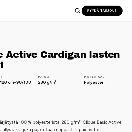
PYYDÄ TARJOUS
c Active Cardigan lasten
i
OT
PAINO
MATERIAALI
/120 cm–90/100
280 g/m²
Polyesteri
avärjätystä 100 % polyesteristä, 280 g/m². Clique Basic Active
äällystakki, joka pujotetaan nopeasti t-paidan tai