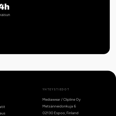
4h
kaisun
YHTEYSTIEDOT
Mediawear / Clipline Oy
Metsänneidonkuja 6
atit
02130 Espoo, Finland
raus