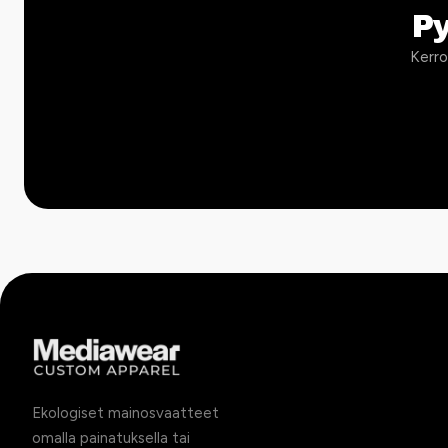
P
Kerro
Ekologiset mainosvaatteet
omalla painatuksella tai