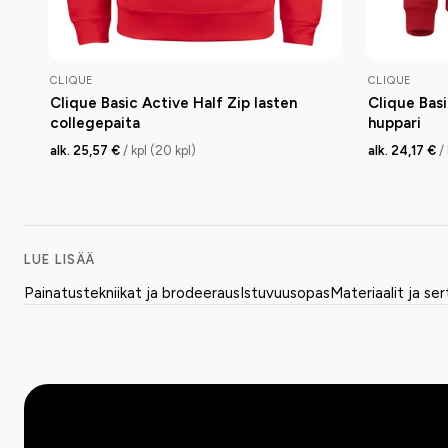
CLIQUE
CLIQUE
Clique Basic Active Half Zip lasten
Clique Bas
collegepaita
huppari
alk. 25,57 €
/ kpl (20 kpl)
alk. 24,17 €
/
LUE LISÄÄ
Painatustekniikat ja brodeeraus
Istuvuusopas
Materiaalit ja ser