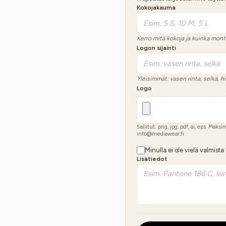
Kokojakauma
Kerro mitä kokoja ja kuinka mont
Logon sijainti
Yleisimmät: vasen rinta, selkä, hi
Logo
Sallitut: png, jpg, pdf, ai, eps. Maks
info@mediawear.fi
Minulla ei ole vielä valmista
Lisätiedot