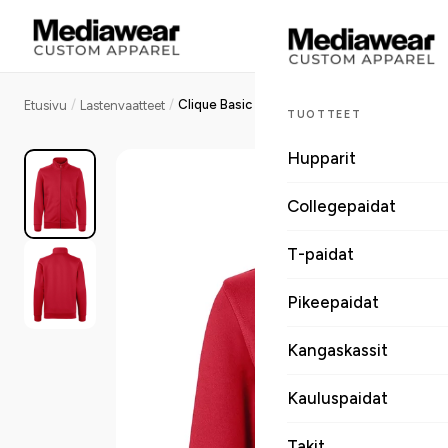
/
/
Clique Basic Active Cardigan lasten collegetakki
Etusivu
Lastenvaatteet
TUOTTEET
Hupparit
Collegepaidat
T-paidat
Pikeepaidat
Kangaskassit
Kauluspaidat
Takit