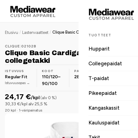
/
/
Clique Basic Cardigan lasten collegetakki
Etusivu
Lastenvaatteet
TUOTTEET
CLIQUE
|
021028
Hupparit
Clique Basic Cardigan lasten
collegetakki
Collegepaidat
ISTUVUUS
KOOT
PAINO
MATERIAALI
Regular Fit
110/120–
280 g/m²
Puuvilla-
T-paidat
Istuvuusopas →
90/100
sekoite
Pikeepaidat
24,17 €
/kpl
(alv 0 %)
30,33 €/kpl alv 25,5 %
Kangaskassit
20 kpl · 1-väripainatus
Kauluspaidat
Takit