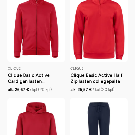
CLIQUE
CLIQUE
Clique Basic Active
Clique Basic Active Half
Cardigan lasten
Zip lasten collegepaita
collegetakki
alk. 26,67 €
/ kpl (20 kpl)
alk. 25,57 €
/ kpl (20 kpl)