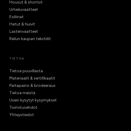
Housut & shortsit
Urheiluvaatteet
Esiliinat
Hatut & huivit
Lastenvaatteet
Reilun kaupan tekstiilit
TIETOA
Tietoa puuvillasta
Materiaalit & sertifikaatit
Paitapaino & brodeeraus
Tietoa meistä
Usein kysytyt kysymykset
Toimitusehdot
Yhteystiedot