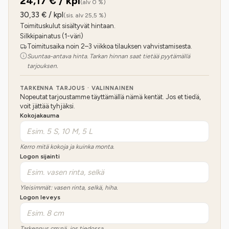
24,17
€ / kpl
(alv 0 %)
30,33
€ / kpl
(sis. alv 25,5 %)
Toimituskulut sisältyvät hintaan.
Silkkipainatus (1-väri)
Toimitusaika noin 2–3 viikkoa tilauksen vahvistamisesta.
Suuntaa-antava hinta. Tarkan hinnan saat tietää pyytämällä
tarjouksen.
TARKENNA TARJOUS · VALINNAINEN
Nopeutat tarjoustamme täyttämällä nämä kentät. Jos et tiedä,
voit jättää tyhjäksi.
Kokojakauma
Kerro mitä kokoja ja kuinka monta.
Logon sijainti
Yleisimmät: vasen rinta, selkä, hiha.
Logon leveys
Tarkennus cm:nä, jos tiedossa.