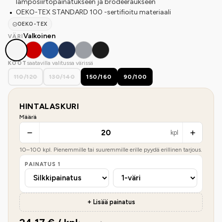
lämpösiirtopainatukseen ja brodeeraukseen
OEKO-TEX STANDARD 100 -sertifioitu materiaali
OEKO-TEX
Valkoinen
VÄRI
saatavilla valitussa värissä
KOOT
110/120
130/140
150/160
90/100
HINTALASKURI
Määrä
kpl
10
–
100
kpl. Pienemmille tai suuremmille erille pyydä erillinen tarjous.
PAINATUS
1
+ Lisää painatus