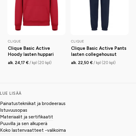
CLIQUE
CLIQUE
Clique Basic Active
Clique Basic Active Pants
Hoody lasten huppari
lasten collegehousut
alk. 24,17 €
/ kpl (20 kpl)
alk. 22,50 €
/ kpl (20 kpl)
LUE LISÄÄ
Painatustekniikat ja brodeeraus
Istuvuusopas
Materiaalit ja sertifikaatit
Puuvilla ja sen alkuperä
Koko lastenvaatteet -valikoima