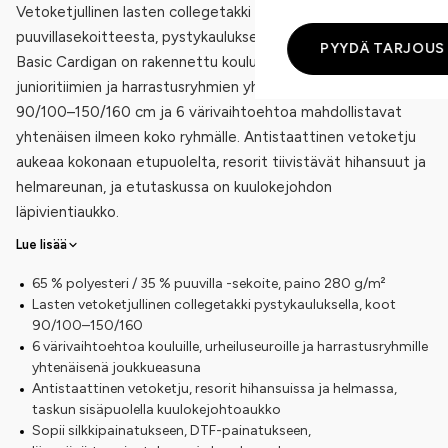
Vetoketjullinen lasten collegetakki 280 g/m² polyesteri-
puuvillasekoitteesta, pystykauluksella suljettuna. Clique
PYYDÄ TARJOUS
Basic Cardigan on rakennettu koulujen, urheiluseurojen
junioritiimien ja harrastusryhmien yhteisasusteeksi: koot
90/100–150/160 cm ja 6 värivaihtoehtoa mahdollistavat
yhtenäisen ilmeen koko ryhmälle. Antistaattinen vetoketju
aukeaa kokonaan etupuolelta, resorit tiivistävät hihansuut ja
helmareunan, ja etutaskussa on kuulokejohdon
läpivientiaukko.
Lue lisää
65 % polyesteri / 35 % puuvilla -sekoite, paino 280 g/m²
Lasten vetoketjullinen collegetakki pystykauluksella, koot
90/100–150/160
6 värivaihtoehtoa kouluille, urheiluseuroille ja harrastusryhmille
yhtenäisenä joukkueasuna
Antistaattinen vetoketju, resorit hihansuissa ja helmassa,
taskun sisäpuolella kuulokejohtoaukko
Sopii silkkipainatukseen, DTF-painatukseen,