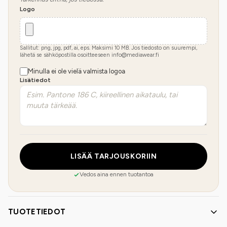
Logo
Sallitut: png, jpg, pdf, ai, eps. Maksimi
10
MB.
Jos tiedosto on suurempi,
lähetä se sähköpostilla osoitteeseen info@mediawear.fi
Minulla ei ole vielä valmista logoa
Lisätiedot
LISÄÄ TARJOUSKORIIN
Vedos aina ennen tuotantoa
TUOTETIEDOT