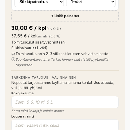
+ Lisää painatus
30,00
€ / kpl
(alv 0 %)
37,65
€ / kpl
(sis. alv 25,5 %)
Toimituskulut sisältyvät hintaan.
Silkkipainatus (1-väri)
Toimitusaika noin 2–3 viikkoa tilauksen vahvistamisesta.
Suuntaa-antava hinta. Tarkan hinnan saat tietää pyytämällä
tarjouksen.
TARKENNA TARJOUS · VALINNAINEN
Nopeutat tarjoustamme täyttämällä nämä kentät. Jos et tiedä,
voit jättää tyhjäksi.
Kokojakauma
Kerro mitä kokoja ja kuinka monta.
Logon sijainti