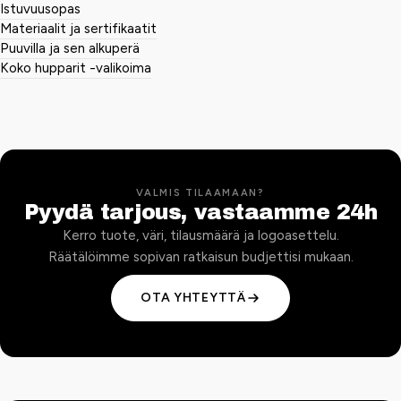
Istuvuusopas
Materiaalit ja sertifikaatit
Puuvilla ja sen alkuperä
Koko hupparit -valikoima
VALMIS TILAAMAAN?
Pyydä tarjous, vastaamme 24h
Kerro tuote, väri, tilausmäärä ja logoasettelu.
Räätälöimme sopivan ratkaisun budjettisi mukaan.
OTA YHTEYTTÄ