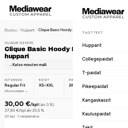
/
/
Clique Basic Hoody Full Zip naisten huppari
Etusivu
Hupparit
TUOTTEET
CLIQUE
|
021035
Hupparit
Clique Basic Hoody Full Zip naisten
huppari
Collegepaidat
→
Katso miesten malli
T-paidat
ISTUVUUS
KOOT
PAINO
MATERIAALI
Regular Fit
XS–XXL
280 g/m²
Puuvilla-
Pikeepaidat
Istuvuusopas →
sekoite
Kangaskassit
30,00 €
/kpl
(alv 0 %)
37,65 €/kpl alv 25,5 %
Kauluspaidat
20 kpl · 1-väripainatus
Takit