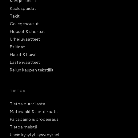
Kangaskassit
Kauluspaidat
Takit
Collegehousut
Housut & shortsit
Urheiluvaatteet
Esiliinat
Hatut & huivit
Lastenvaatteet
Reilun kaupan tekstiilit
TIETOA
Tietoa puuvillasta
Materiaalit & sertifikaatit
Paitapaino & brodeeraus
Tietoa meistä
Usein kysytyt kysymykset