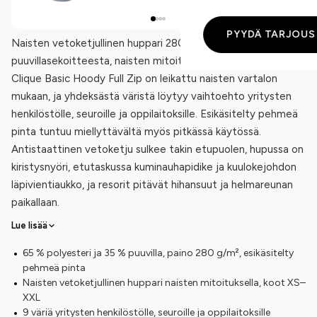
PYYDÄ TARJOUS
Naisten vetoketjullinen huppari 280 g/m² polyesteri-
puuvillasekoitteesta, naisten mitoituksella koot XS–XXL.
Clique Basic Hoody Full Zip on leikattu naisten vartalon
mukaan, ja yhdeksästä väristä löytyy vaihtoehto yritysten
henkilöstölle, seuroille ja oppilaitoksille. Esikäsitelty pehmeä
pinta tuntuu miellyttävältä myös pitkässä käytössä.
Antistaattinen vetoketju sulkee takin etupuolen, hupussa on
kiristysnyöri, etutaskussa kuminauhapidike ja kuulokejohdon
läpivientiaukko, ja resorit pitävät hihansuut ja helmareunan
paikallaan.
Lue lisää
65 % polyesteri ja 35 % puuvilla, paino 280 g/m², esikäsitelty
pehmeä pinta
Naisten vetoketjullinen huppari naisten mitoituksella, koot XS–
XXL
9 väriä yritysten henkilöstölle, seuroille ja oppilaitoksille