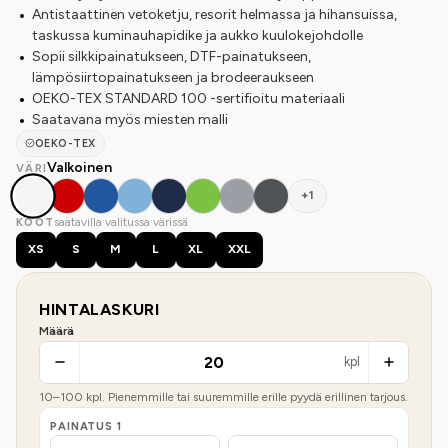
Antistaattinen vetoketju, resorit helmassa ja hihansuissa,
taskussa kuminauhapidike ja aukko kuulokejohdolle
Sopii silkkipainatukseen, DTF-painatukseen,
lämpösiirtopainatukseen ja brodeeraukseen
OEKO-TEX STANDARD 100 -sertifioitu materiaali
Saatavana myös miesten malli
OEKO-TEX
Valkoinen
VÄRI
+1
saatavilla valitussa värissä
KOOT
XS
S
M
L
XL
XXL
HINTALASKURI
Määrä
kpl
10
–
100
kpl. Pienemmille tai suuremmille erille pyydä erillinen tarjous.
PAINATUS
1