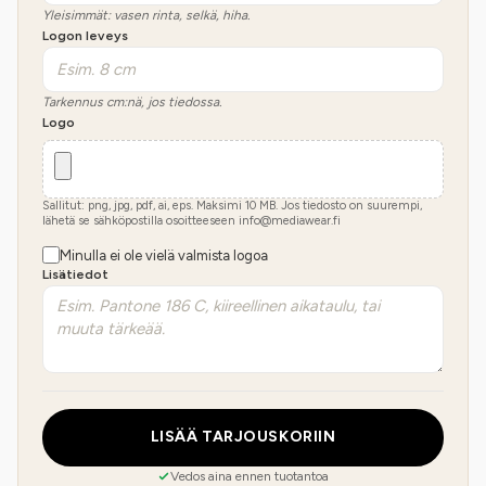
Yleisimmät: vasen rinta, selkä, hiha.
Logon leveys
Tarkennus cm:nä, jos tiedossa.
Logo
Sallitut: png, jpg, pdf, ai, eps. Maksimi
10
MB.
Jos tiedosto on suurempi,
lähetä se sähköpostilla osoitteeseen info@mediawear.fi
Minulla ei ole vielä valmista logoa
Lisätiedot
LISÄÄ TARJOUSKORIIN
Vedos aina ennen tuotantoa