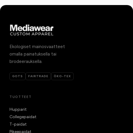
Ekologiset mainosvaatteet
omalla painatuksella tai
brodeerauksella.
GOTS
FAIRTRADE
ÖKO-TEX
TUOTTEET
Hupparit
Collegepaidat
T-paidat
Pikeepaidat