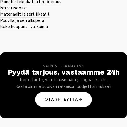
Painatustekniikat ja brodeeraus
Istuvuusopas
Materiaalit ja sertifikaatit
Puuvilla ja sen alkuperä
Koko hupparit -valikoima
VALMIS TILAAMAAN?
Pyydä tarjous, vastaamme 24h
Kerro tuote, väri, tilausmäärä ja logoasettelu.
Räätälöimme sopivan ratkaisun budjettisi mukaan.
OTA YHTEYTTÄ