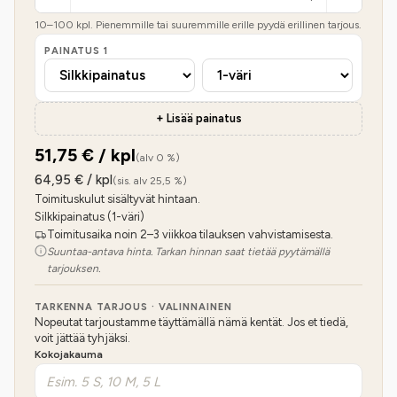
10
–
100
kpl. Pienemmille tai suuremmille erille pyydä erillinen tarjous.
PAINATUS
1
+ Lisää painatus
51,75
€ / kpl
(alv 0 %)
64,95
€ / kpl
(sis. alv 25,5 %)
Toimituskulut sisältyvät hintaan.
Silkkipainatus (1-väri)
Toimitusaika noin 2–3 viikkoa tilauksen vahvistamisesta.
Suuntaa-antava hinta. Tarkan hinnan saat tietää pyytämällä
tarjouksen.
TARKENNA TARJOUS · VALINNAINEN
Nopeutat tarjoustamme täyttämällä nämä kentät. Jos et tiedä,
voit jättää tyhjäksi.
Kokojakauma