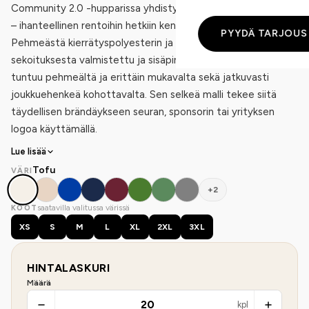
Community 2.0 -hupparissa yhdistyy rentous ja urheilullisuus
– ihanteellinen rentoihin hetkiin kentän ulkopuolella.
PYYDÄ TARJOUS
Pehmeästä kierrätyspolyesterin ja luomupuuvillan
sekoituksesta valmistettu ja sisäpinnalta harjattu huppari
tuntuu pehmeältä ja erittäin mukavalta sekä jatkuvasti
joukkuehenkeä kohottavalta. Sen selkeä malli tekee siitä
täydellisen brändäykseen seuran, sponsorin tai yrityksen
logoa käyttämällä.
Lue lisää
Tofu
VÄRI
+2
saatavilla valitussa värissä
KOOT
XS
S
M
L
XL
2XL
3XL
HINTALASKURI
Määrä
kpl