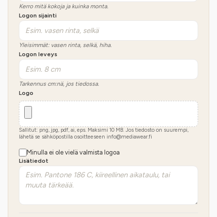
Kerro mitä kokoja ja kuinka monta.
Logon sijainti
Yleisimmät: vasen rinta, selkä, hiha.
Logon leveys
Tarkennus cm:nä, jos tiedossa.
Logo
Sallitut: png, jpg, pdf, ai, eps. Maksimi
10
MB.
Jos tiedosto on suurempi,
lähetä se sähköpostilla osoitteeseen info@mediawear.fi
Minulla ei ole vielä valmista logoa
Lisätiedot