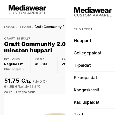
/
/
Craft Community 2.0 Hoodie miesten huppari
Etusivu
Hupparit
TUOTTEET
CRAFT
|
1915327
Hupparit
Craft Community 2.0 Hoodie
miesten huppari
Collegepaidat
ISTUVUUS
KOOT
PAINO
MATERIAALI
Regular Fit
XS–3XL
280 g/m²
Puuvilla-
T-paidat
Istuvuusopas →
sekoite
Pikeepaidat
51,75 €
/kpl
(alv 0 %)
64,95 €/kpl alv 25,5 %
Kangaskassit
20 kpl · 1-väripainatus
Kauluspaidat
Takit