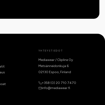
YHTEYSTIEDOT
Mediawear / Clipline Oy
Metsänneidonkuja 6
atit
02130 Espoo, Finland
raus
+358 (0) 20 710 7470
kset
info@mediawear.fi