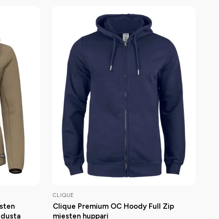
CLIQUE
sten
Clique Premium OC Hoody Full Zip
idusta
miesten huppari