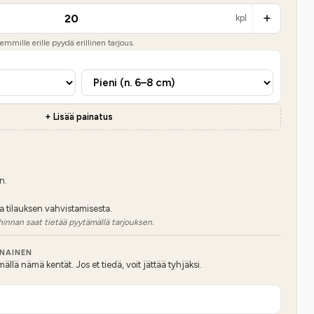
kpl
mmille erille pyydä erillinen tarjous.
+ Lisää painatus
n.
a tilauksen vahvistamisesta.
hinnan saat tietää pyytämällä tarjouksen.
NNAINEN
lä nämä kentät. Jos et tiedä, voit jättää tyhjäksi.