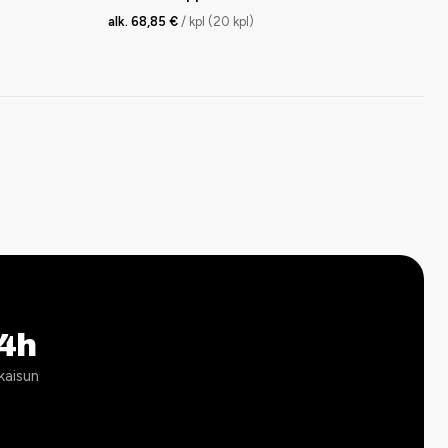
alk. 68,85 €
/ kpl (20 kpl)
4h
kaisun