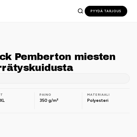
PYYDÄ TARJOUS
uck Pemberton miesten
rrätyskuidusta
OT
PAINO
MATERIAALI
XL
350 g/m²
Polyesteri