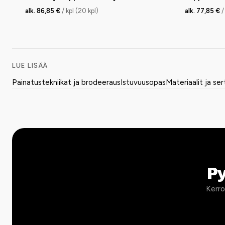
alk. 86,85 €
/ kpl (20 kpl)
alk. 77,85 €
/
LUE LISÄÄ
Painatustekniikat ja brodeeraus
Istuvuusopas
Materiaalit ja ser
P
Kerro