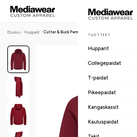
/
/
Cutter & Buck Pemberton miesten huppari kierrätyskuidusta
Etusivu
Hupparit
TUOTTEET
Hupparit
Collegepaidat
T-paidat
Pikeepaidat
Kangaskassit
Kauluspaidat
Takit