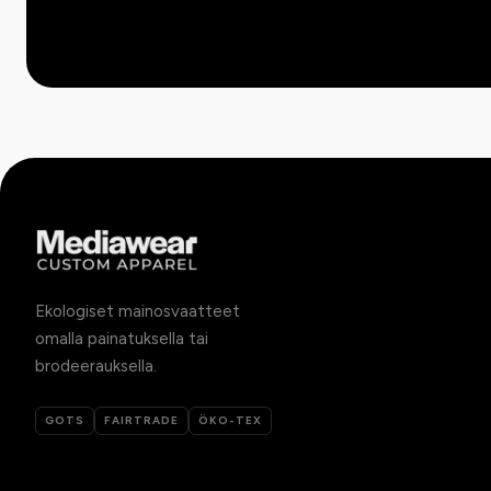
Ekologiset mainosvaatteet
omalla painatuksella tai
brodeerauksella.
GOTS
FAIRTRADE
ÖKO-TEX