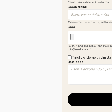
Kerro mitä kokoja ja kuinka mont
Logon sijainti
Yleisimmät: vasen rinta, selkä, hi
Logo
Sallitut: png, jpg, pdf, ai, eps. Maks
info@mediawear.fi
Minulla ei ole vielä valmista
Lisätiedot