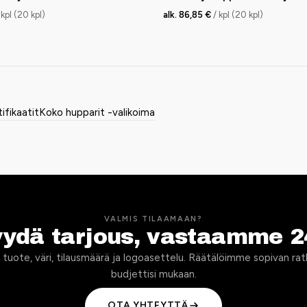
 kpl (20 kpl)
alk. 86,85 €
/ kpl (20 kpl)
tifikaatit
Koko hupparit -valikoima
VALMIS TILAAMAAN?
yydä tarjous, vastaamme 2
 tuote, väri, tilausmäärä ja logoasettelu. Räätälöimme sopivan rat
budjettisi mukaan.
OTA YHTEYTTÄ