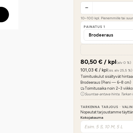
10
–
100
kpl. Pienemmille tai suure
PAINATUS
1
80,50
€ / kpl
(alv 0 %)
101,03
€ / kpl
(sis. alv 25,5 %)
Toimituskulut sisältyvät hintaa
Brodeeraus (Pieni — 6–8 cm)
Toimitusaika noin 2–3 viikko
Suuntaa-antava hinta. Tarkan 
TARKENNA TARJOUS · VALI
Nopeutat tarjoustamme täyttämäl
Kokojakauma