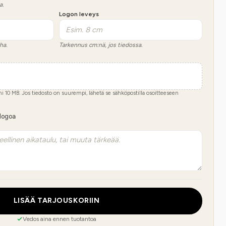
a.
Logon leveys
ha.
Tarkennus cm:nä, jos tiedossa.
imi
10
MB.
Jos tiedosto on suurempi, lähetä se sähköpostilla osoitteeseen
 logoa
LISÄÄ TARJOUSKORIIN
Vedos aina ennen tuotantoa