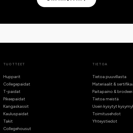
TUOTTEET
TIETOA
Hupparit
Tietoa puuvillasta
Collegepaidat
Materiaalit & sertifika
T-paidat
Paitapaino & brodee
Pikeepaidat
Tietoa meistä
Kangaskassit
Usein kysytyt kysymy
Kauluspaidat
Toimitusehdot
Takit
Yhteystiedot
Collegehousut