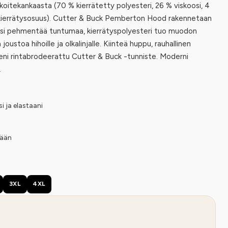
oitekankaasta (70 % kierrätetty polyesteri, 26 % viskoosi, 4
u kierrätysosuus). Cutter & Buck Pemberton Hood rakennetaan
koosi pehmentää tuntumaa, kierrätyspolyesteri tuo muodon
oustoa hihoille ja olkalinjalle. Kiinteä huppu, rauhallinen
ieni rintabrodeerattu Cutter & Buck -tunniste. Moderni
.
si ja elastaani
nään
3XL
4XL