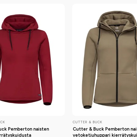
UCK
CUTTER & BUCK
uck Pemberton naisten
Cutter & Buck Pemberton nai
errätyskuidusta
vetoketjuhuppari kierrätysku