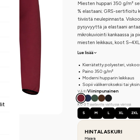
Miesten huppari 350 g/m² sek
% elastaani; GRS-sertifioit
tiiviistä neulepinnasta. Vis
pysyvyyttä ja elastaani antaa j
mikrokuviointi kankaassa ja p
miesten leikkaus, koot S–4XL
Lue lisää
Kierrätetty polyesteri, viskoo
Paino 350 g/m²
Moderni hupparin leikkaus
Sopii välikerrokseksi tai yksi
Viininpunainen
VÄRI
lit
saatavilla valitussa värissä
KOOT
S
M
L
XL
2XL
HINTALASKURI
Määrä