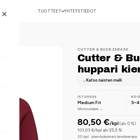
TUOTTEET
YHTEYSTIEDOT
CUTTER & BUCK
|
358430
Cutter & B
huppari kie
→
Katso naisten malli
ISTUVUUS
KO
Medium Fit
S–4
Istuvuusopas →
80,50 €
/kpl
(alv 0 %)
101,03 €/kpl alv 25,5 %
20 kpl · pienikokoinen brodeeraus