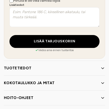
Minulla ei ole vielä valmista logoa
Lisätiedot
LISÄÄ TARJOUSKORIIN
Vedos aina ennen tuotantoa
TUOTETIEDOT
KOKOTAULUKKO JA MITAT
HOITO-OHJEET