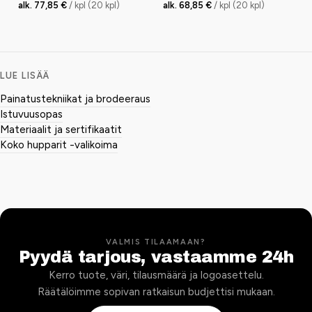
alk. 77,85 €
/ kpl (20 kpl)
alk. 68,85 €
/ kpl (20 kpl)
LUE LISÄÄ
Painatustekniikat ja brodeeraus
Istuvuusopas
Materiaalit ja sertifikaatit
Koko hupparit -valikoima
VALMIS TILAAMAAN?
Pyydä tarjous, vastaamme 24h
Kerro tuote, väri, tilausmäärä ja logoasettelu.
Räätälöimme sopivan ratkaisun budjettisi mukaan.