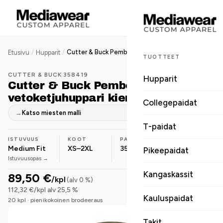
/
/
Cutter & Buck Pemberton naisten vetoketjuhuppari kierrätyskuidusta
Etusivu
Hupparit
TUOTTEET
CUTTER & BUCK
|
358419
Hupparit
Cutter & Buck Pemberton naisten
vetoketjuhuppari kierrätyskuidusta
Collegepaidat
→
Katso miesten malli
T-paidat
ISTUVUUS
KOOT
PAINO
MATERIAALI
Medium Fit
XS–2XL
350 g/m²
Polyesteri
Pikeepaidat
Istuvuusopas →
Kangaskassit
89,50 €
/kpl
(alv 0 %)
112,32 €/kpl alv 25,5 %
Kauluspaidat
20 kpl · pienikokoinen brodeeraus
Takit