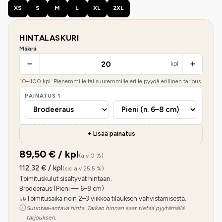
XS
S
M
L
XL
2XL
HINTALASKURI
Määrä
kpl
10
–
100
kpl. Pienemmille tai suuremmille erille pyydä erillinen tarjous.
PAINATUS
1
+ Lisää painatus
89,50
€ / kpl
(alv 0 %)
112,32
€ / kpl
(sis. alv 25,5 %)
Toimituskulut sisältyvät hintaan.
Brodeeraus (Pieni — 6–8 cm)
Toimitusaika noin 2–3 viikkoa tilauksen vahvistamisesta.
Suuntaa-antava hinta. Tarkan hinnan saat tietää pyytämällä
tarjouksen.