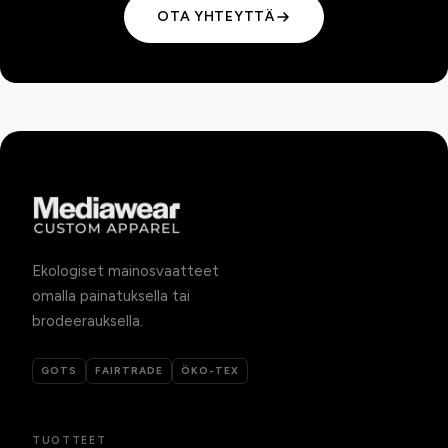
OTA YHTEYTTÄ
Ekologiset mainosvaatteet
omalla painatuksella tai
brodeerauksella.
GOTS
FAIRTRADE
ÖKO-TEX
TUOTTEET