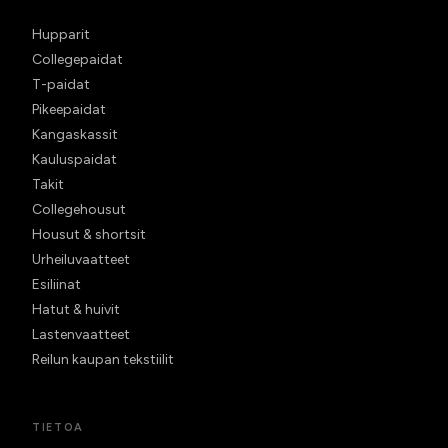
Hupparit
Collegepaidat
T-paidat
Pikeepaidat
Kangaskassit
Kauluspaidat
Takit
Collegehousut
Housut & shortsit
Urheiluvaatteet
Esiliinat
Hatut & huivit
Lastenvaatteet
Reilun kaupan tekstiilit
TIETOA