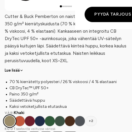
PYYDÄ TARJOUS
Cutter & Buck Pemberton on naisten vetoketjullinen huppari
350 g/m² kierrätyskuidusta (70 % kierrätetty polyesteri, 26
% viskoosi, 4 % elastaani). Kankaaseen on integroitu CB
DryTec UPF 50+ -aurinkosuoja, joka vähentää UV-säteilyn
pääsyä kuitujen läpi. Säädettävä kiinteä huppu, korkea kaulus
ja kaksi vetoketjullista etutaskua. Naisten leikkaus
perusistuvuudella, koot XS–2XL.
Lue lisää
70 % kierrätetty polyesteri / 26 % viskoosi / 4 % elastaani
CB DryTec™ UPF 50+
Paino 350 g/m²
Säädettävä huppu
Kaksi vetoketjullista etutaskua
Khaki
VÄRI
+2
saatavilla valitussa värissä
KOOT