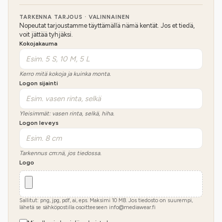
TARKENNA TARJOUS · VALINNAINEN
Nopeutat tarjoustamme täyttämällä nämä kentät. Jos et tiedä,
voit jättää tyhjäksi.
Kokojakauma
Kerro mitä kokoja ja kuinka monta.
Logon sijainti
Yleisimmät: vasen rinta, selkä, hiha.
Logon leveys
Tarkennus cm:nä, jos tiedossa.
Logo
Sallitut: png, jpg, pdf, ai, eps. Maksimi
10
MB.
Jos tiedosto on suurempi,
lähetä se sähköpostilla osoitteeseen info@mediawear.fi