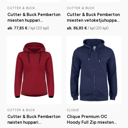
CUTTER & BUCK
CUTTER & BUCK
Cutter & Buck Pemberton
Cutter & Buck Pemberton
miesten huppari
miesten vetoketjuhuppari
kierrätyskuidusta
kierrätyskuidusta
alk. 77,85 €
/ kpl (20 kpl)
alk. 86,85 €
/ kpl (20 kpl)
CUTTER & BUCK
CLIQUE
Cutter & Buck Pemberton
Clique Premium OC
naisten huppari
Hoody Full Zip miesten
kierrätyskuidusta
huppari