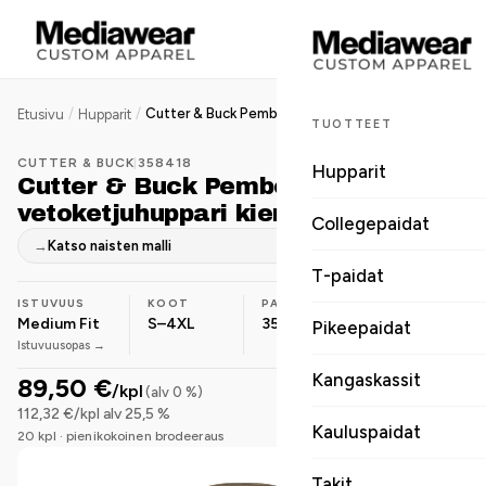
/
/
Cutter & Buck Pemberton miesten vetoketjuhuppari kierrätyskuidusta
Etusivu
Hupparit
TUOTTEET
CUTTER & BUCK
|
358418
Hupparit
Cutter & Buck Pemberton miesten
vetoketjuhuppari kierrätyskuidusta
Collegepaidat
→
Katso naisten malli
T-paidat
ISTUVUUS
KOOT
PAINO
MATERIAALI
Medium Fit
S–4XL
350 g/m²
Polyesteri
Pikeepaidat
Istuvuusopas →
Kangaskassit
89,50 €
/kpl
(alv 0 %)
112,32 €/kpl alv 25,5 %
Kauluspaidat
20 kpl · pienikokoinen brodeeraus
Takit