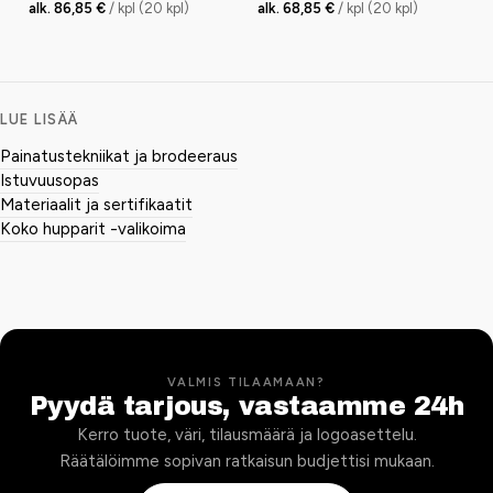
alk. 86,85 €
/ kpl (20 kpl)
alk. 68,85 €
/ kpl (20 kpl)
LUE LISÄÄ
Painatustekniikat ja brodeeraus
Istuvuusopas
Materiaalit ja sertifikaatit
Koko hupparit -valikoima
VALMIS TILAAMAAN?
Pyydä tarjous, vastaamme 24h
Kerro tuote, väri, tilausmäärä ja logoasettelu.
Räätälöimme sopivan ratkaisun budjettisi mukaan.