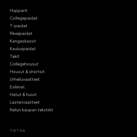
Hupparit
Collegepaidat
T-paidat
Pikeepaidat
Kangaskassit
Kauluspaidat
Takit
Collegehousut
Housut & shortsit
Urheiluvaatteet
Esiliinat
Hatut & huivit
Lastenvaatteet
Reilun kaupan tekstiilit
TIETOA