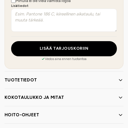
Minulla ei ole vielä valmista logoa
Lisätiedot
LISÄÄ TARJOUSKORIIN
Vedos aina ennen tuotantoa
TUOTETIEDOT
KOKOTAULUKKO JA MITAT
HOITO-OHJEET