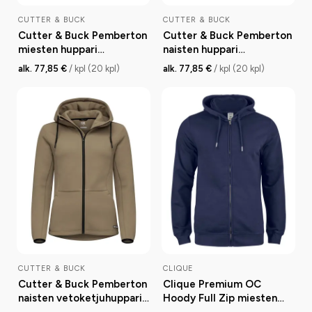
CUTTER & BUCK
CUTTER & BUCK
Cutter & Buck Pemberton
Cutter & Buck Pemberton
miesten huppari
naisten huppari
kierrätyskuidusta
kierrätyskuidusta
alk. 77,85 €
/ kpl (20 kpl)
alk. 77,85 €
/ kpl (20 kpl)
CUTTER & BUCK
CLIQUE
Cutter & Buck Pemberton
Clique Premium OC
naisten vetoketjuhuppari
Hoody Full Zip miesten
kierrätyskuidusta
huppari