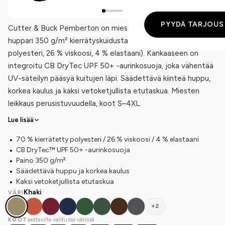
PYYDÄ TARJOUS
Cutter & Buck Pemberton on miesten vetoketjullinen
huppari 350 g/m² kierrätyskuidusta (70 % kierrätetty
polyesteri, 26 % viskoosi, 4 % elastaani). Kankaaseen on
integroitu CB DryTec UPF 50+ -aurinkosuoja, joka vähentää
UV-säteilyn pääsyä kuitujen läpi. Säädettävä kiinteä huppu,
korkea kaulus ja kaksi vetoketjullista etutaskua. Miesten
leikkaus perusistuvuudella, koot S–4XL.
Lue lisää
70 % kierrätetty polyesteri / 26 % viskoosi / 4 % elastaani
CB DryTec™ UPF 50+ -aurinkosuoja
Paino 350 g/m²
Säädettävä huppu ja korkea kaulus
Kaksi vetoketjullista etutaskua
Khaki
VÄRI
+2
saatavilla valitussa värissä
KOOT