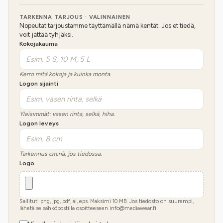
TARKENNA TARJOUS · VALINNAINEN
Nopeutat tarjoustamme täyttämällä nämä kentät. Jos et tiedä,
voit jättää tyhjäksi.
Kokojakauma
Kerro mitä kokoja ja kuinka monta.
Logon sijainti
Yleisimmät: vasen rinta, selkä, hiha.
Logon leveys
Tarkennus cm:nä, jos tiedossa.
Logo
Sallitut: png, jpg, pdf, ai, eps. Maksimi
10
MB.
Jos tiedosto on suurempi,
lähetä se sähköpostilla osoitteeseen info@mediawear.fi