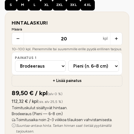
S
M
L
XL
2XL
3XL
4XL
HINTALASKURI
Määrä
kpl
10
–
100
kpl. Pienemmille tai suuremmille erille pyydä erillinen tarjous.
PAINATUS
1
+ Lisää painatus
89,50
€ / kpl
(alv 0 %)
112,32
€ / kpl
(sis. alv 25,5 %)
Toimituskulut sisältyvät hintaan.
Brodeeraus (Pieni — 6–8 cm)
Toimitusaika noin 2–3 viikkoa tilauksen vahvistamisesta.
Suuntaa-antava hinta. Tarkan hinnan saat tietää pyytämällä
tarjouksen.