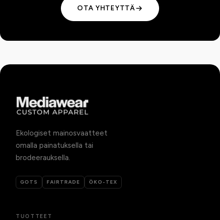
OTA YHTEYTTÄ
Ekologiset mainosvaatteet
omalla painatuksella tai
brodeerauksella.
GOTS
FAIRTRADE
ÖKO-TEX
TUOTTEET