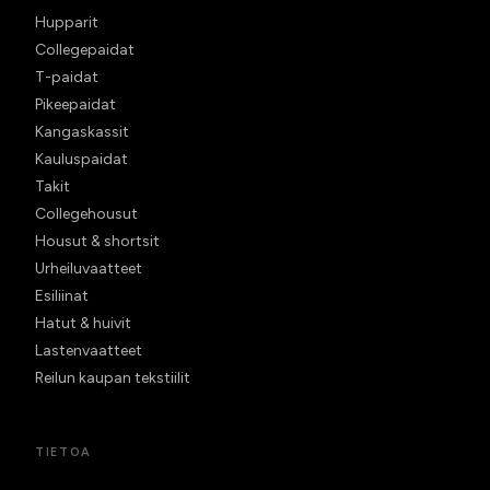
Hupparit
Collegepaidat
T-paidat
Pikeepaidat
Kangaskassit
Kauluspaidat
Takit
Collegehousut
Housut & shortsit
Urheiluvaatteet
Esiliinat
Hatut & huivit
Lastenvaatteet
Reilun kaupan tekstiilit
TIETOA