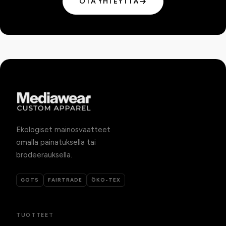
OTA YHTEYTTÄ
Ekologiset mainosvaatteet
omalla painatuksella tai
brodeerauksella.
GOTS
FAIRTRADE
ÖKO-TEX
TUOTTEET