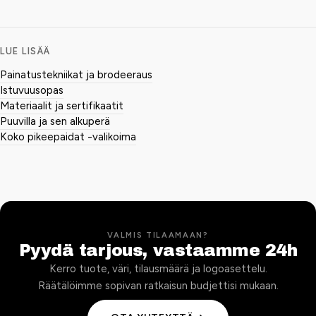
LUE LISÄÄ
Painatustekniikat ja brodeeraus
Istuvuusopas
Materiaalit ja sertifikaatit
Puuvilla ja sen alkuperä
Koko pikeepaidat -valikoima
VALMIS TILAAMAAN?
Pyydä tarjous, vastaamme 24h
Kerro tuote, väri, tilausmäärä ja logoasettelu.
Räätälöimme sopivan ratkaisun budjettisi mukaan.