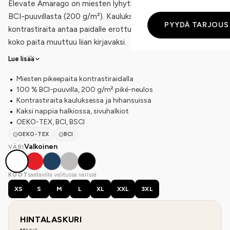
Elevate Amarago on miesten lyhythihainen pikeepaita 100 %
BCI-puuvillasta (200 g/m²). Kauluksen ja hihansuiden
PYYDÄ TARJOUS
kontrastiraita antaa paidalle erottuvan ilmeen ilman, että
koko paita muuttuu liian kirjavaksi.
Lue lisää
Miesten pikeepaita kontrastiraidalla
100 % BCI-puuvilla, 200 g/m² piké-neulos
Kontrastiraita kauluksessa ja hihansuissa
Kaksi nappia halkiossa, sivuhalkiot
OEKO-TEX, BCI, BSCI
OEKO-TEX
BCI
Valkoinen
VÄRI
saatavilla valitussa värissä
KOOT
XS
S
M
L
XL
XXL
3XL
HINTALASKURI