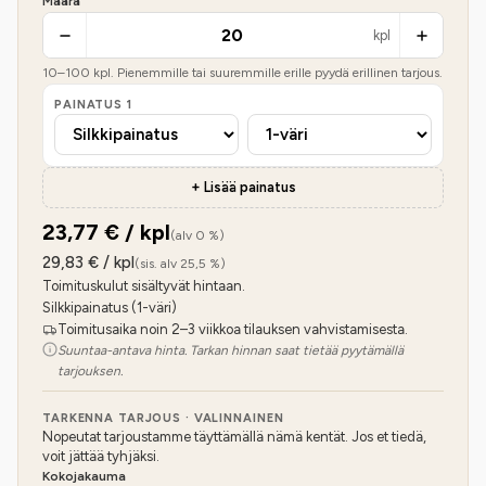
Määrä
kpl
10
–
100
kpl. Pienemmille tai suuremmille erille pyydä erillinen tarjous.
PAINATUS
1
+ Lisää painatus
23,77
€ / kpl
(alv 0 %)
29,83
€ / kpl
(sis. alv 25,5 %)
Toimituskulut sisältyvät hintaan.
Silkkipainatus (1-väri)
Toimitusaika noin 2–3 viikkoa tilauksen vahvistamisesta.
Suuntaa-antava hinta. Tarkan hinnan saat tietää pyytämällä
tarjouksen.
TARKENNA TARJOUS · VALINNAINEN
Nopeutat tarjoustamme täyttämällä nämä kentät. Jos et tiedä,
voit jättää tyhjäksi.
Kokojakauma