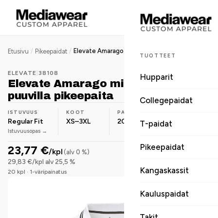
/
/
Elevate Amarago miesten BCI-puuvilla pikeepaita
Etusivu
Pikeepaidat
TUOTTEET
ELEVATE
|
38108
Hupparit
Elevate Amarago miesten BCI-
puuvilla pikeepaita
Collegepaidat
ISTUVUUS
KOOT
PAINO
MATERIAALI
Regular Fit
XS–3XL
200 g/m²
Puuvilla
T-paidat
Istuvuusopas →
Pikeepaidat
23,77 €
/kpl
(alv 0 %)
29,83 €/kpl alv 25,5 %
Kangaskassit
20 kpl · 1-väripainatus
Kauluspaidat
Takit