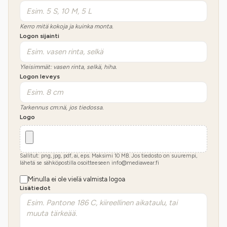
Kerro mitä kokoja ja kuinka monta.
Logon sijainti
Yleisimmät: vasen rinta, selkä, hiha.
Logon leveys
Tarkennus cm:nä, jos tiedossa.
Logo
Sallitut: png, jpg, pdf, ai, eps. Maksimi
10
MB.
Jos tiedosto on suurempi,
lähetä se sähköpostilla osoitteeseen info@mediawear.fi
Minulla ei ole vielä valmista logoa
Lisätiedot