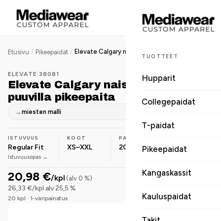
/
/
Elevate Calgary naisten BCI-puuvilla pikeepaita
Etusivu
Pikeepaidat
TUOTTEET
ELEVATE
|
38081
Hupparit
Elevate Calgary naisten BCI-
puuvilla pikeepaita
Collegepaidat
→
miesten malli
T-paidat
ISTUVUUS
KOOT
PAINO
MATERIAALI
Regular Fit
XS–XXL
200 g/m²
Puuvilla
Pikeepaidat
Istuvuusopas →
Kangaskassit
20,98 €
/kpl
(alv 0 %)
26,33 €/kpl alv 25,5 %
Kauluspaidat
20 kpl · 1-väripainatus
Takit