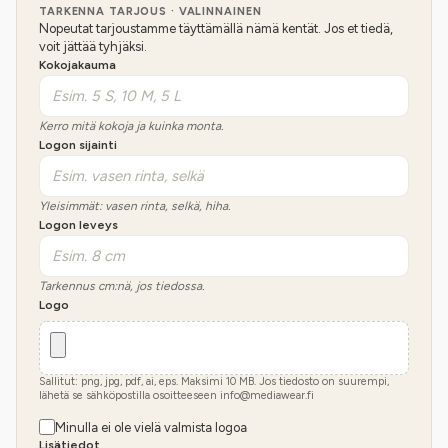
TARKENNA TARJOUS · VALINNAINEN
Nopeutat tarjoustamme täyttämällä nämä kentät. Jos et tiedä,
voit jättää tyhjäksi.
Kokojakauma
Kerro mitä kokoja ja kuinka monta.
Logon sijainti
Yleisimmät: vasen rinta, selkä, hiha.
Logon leveys
Tarkennus cm:nä, jos tiedossa.
Logo
Sallitut: png, jpg, pdf, ai, eps. Maksimi
10
MB.
Jos tiedosto on suurempi,
lähetä se sähköpostilla osoitteeseen info@mediawear.fi
Minulla ei ole vielä valmista logoa
Lisätiedot