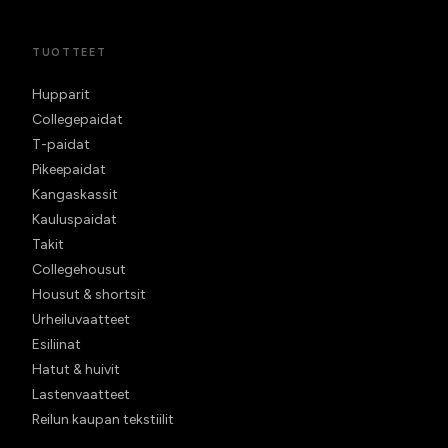
TUOTTEET
Hupparit
Collegepaidat
T-paidat
Pikeepaidat
Kangaskassit
Kauluspaidat
Takit
Collegehousut
Housut & shortsit
Urheiluvaatteet
Esiliinat
Hatut & huivit
Lastenvaatteet
Reilun kaupan tekstiilit