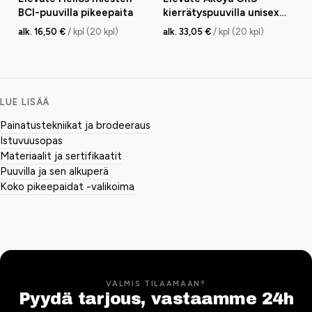
BCI-puuvilla pikeepaita
kierrätyspuuvilla unisex
pikeepaita
alk. 16,50 €
/ kpl (20 kpl)
alk. 33,05 €
/ kpl (20 kpl)
LUE LISÄÄ
Painatustekniikat ja brodeeraus
Istuvuusopas
Materiaalit ja sertifikaatit
Puuvilla ja sen alkuperä
Koko pikeepaidat -valikoima
VALMIS TILAAMAAN?
Pyydä tarjous, vastaamme 24h