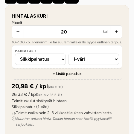
HINTALASKURI
Määrä
kpl
10
–
100
kpl. Pienemmille tai suuremmille erille pyydä erillinen tarjous.
PAINATUS
1
+ Lisää painatus
20,98
€ / kpl
(alv 0 %)
26,33
€ / kpl
(sis. alv 25,5 %)
Toimituskulut sisältyvät hintaan.
Silkkipainatus (1-väri)
Toimitusaika noin 2–3 viikkoa tilauksen vahvistamisesta.
Suuntaa-antava hinta. Tarkan hinnan saat tietää pyytämällä
tarjouksen.