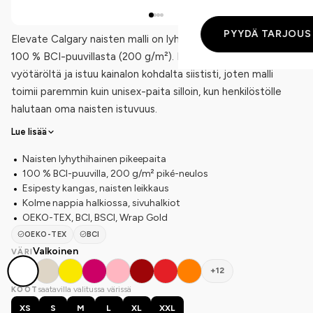
PYYDÄ TARJOUS
Elevate Calgary naisten malli on lyhythihainen pikeepaita
100 % BCI-puuvillasta (200 g/m²). Naisten leikkaus kapenee
vyötäröltä ja istuu kainalon kohdalta siististi, joten malli
toimii paremmin kuin unisex-paita silloin, kun henkilöstölle
halutaan oma naisten istuvuus.
Lue lisää
Naisten lyhythihainen pikeepaita
100 % BCI-puuvilla, 200 g/m² piké-neulos
Esipesty kangas, naisten leikkaus
Kolme nappia halkiossa, sivuhalkiot
OEKO-TEX, BCI, BSCI, Wrap Gold
OEKO-TEX
BCI
Valkoinen
VÄRI
+12
saatavilla valitussa värissä
KOOT
XS
S
M
L
XL
XXL