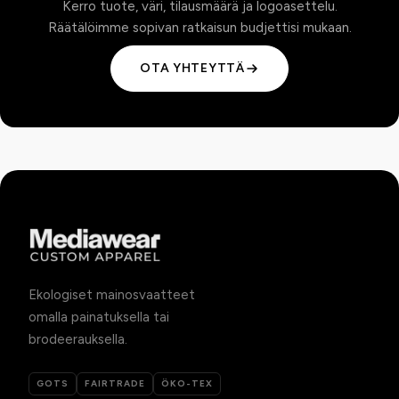
Kerro tuote, väri, tilausmäärä ja logoasettelu.
Räätälöimme sopivan ratkaisun budjettisi mukaan.
OTA YHTEYTTÄ
Ekologiset mainosvaatteet
omalla painatuksella tai
brodeerauksella.
GOTS
FAIRTRADE
ÖKO-TEX