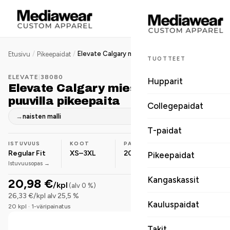
/
/
Elevate Calgary miesten BCI-puuvilla pikeepaita
Etusivu
Pikeepaidat
TUOTTEET
ELEVATE
|
38080
Hupparit
Elevate Calgary miesten BCI-
puuvilla pikeepaita
Collegepaidat
→
naisten malli
T-paidat
ISTUVUUS
KOOT
PAINO
MATERIAALI
Regular Fit
XS–3XL
200 g/m²
Puuvilla
Pikeepaidat
Istuvuusopas →
Kangaskassit
20,98 €
/kpl
(alv 0 %)
26,33 €/kpl alv 25,5 %
Kauluspaidat
20 kpl · 1-väripainatus
Takit