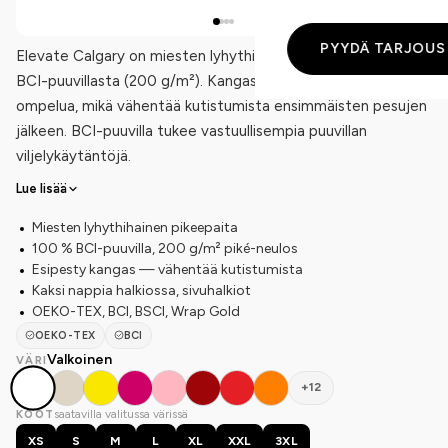
PYYDÄ TARJOUS
Elevate Calgary on miesten lyhythihainen pikeepaita 100 %
BCI-puuvillasta (200 g/m²). Kangas on esipesty ennen
ompelua, mikä vähentää kutistumista ensimmäisten pesujen
jälkeen. BCI-puuvilla tukee vastuullisempia puuvillan
viljelykäytäntöjä.
Lue lisää
Miesten lyhythihainen pikeepaita
100 % BCI-puuvilla, 200 g/m² piké-neulos
Esipesty kangas — vähentää kutistumista
Kaksi nappia halkiossa, sivuhalkiot
OEKO-TEX, BCI, BSCI, Wrap Gold
OEKO-TEX
BCI
Valkoinen
VÄRI
+12
saatavilla valitussa värissä
KOOT
XS
S
M
L
XL
XXL
3XL