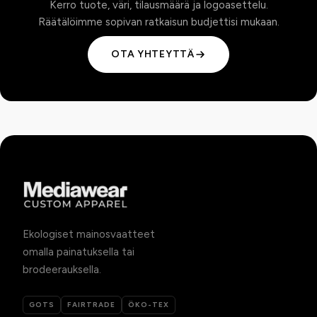
Kerro tuote, väri, tilausmäärä ja logoasettelu.
Räätälöimme sopivan ratkaisun budjettisi mukaan.
OTA YHTEYTTÄ
Ekologiset mainosvaatteet
omalla painatuksella tai
brodeerauksella.
GOTS
FAIRTRADE
ÖKO-TEX