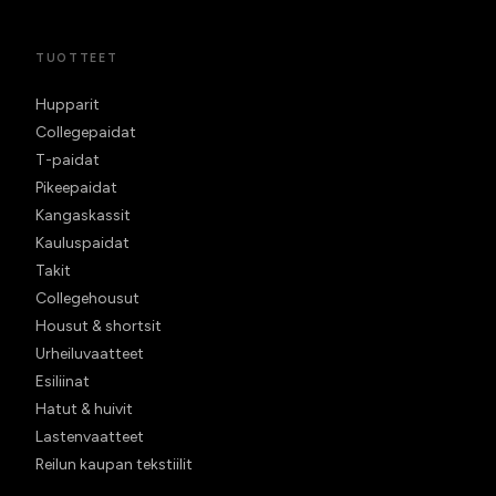
TUOTTEET
Hupparit
Collegepaidat
T-paidat
Pikeepaidat
Kangaskassit
Kauluspaidat
Takit
Collegehousut
Housut & shortsit
Urheiluvaatteet
Esiliinat
Hatut & huivit
Lastenvaatteet
Reilun kaupan tekstiilit