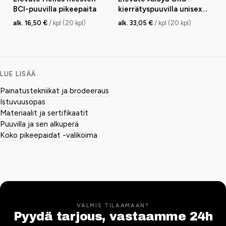
BCI-puuvilla pikeepaita
kierrätyspuuvilla unisex
pikeepaita
alk. 16,50 €
/ kpl (20 kpl)
alk. 33,05 €
/ kpl (20 kpl)
LUE LISÄÄ
Painatustekniikat ja brodeeraus
Istuvuusopas
Materiaalit ja sertifikaatit
Puuvilla ja sen alkuperä
Koko pikeepaidat -valikoima
VALMIS TILAAMAAN?
Pyydä tarjous, vastaamme 24h