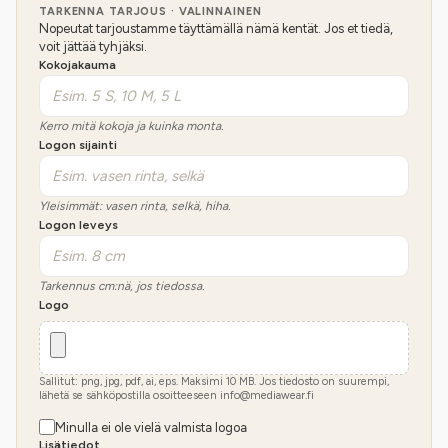
TARKENNA TARJOUS · VALINNAINEN
Nopeutat tarjoustamme täyttämällä nämä kentät. Jos et tiedä,
voit jättää tyhjäksi.
Kokojakauma
Kerro mitä kokoja ja kuinka monta.
Logon sijainti
Yleisimmät: vasen rinta, selkä, hiha.
Logon leveys
Tarkennus cm:nä, jos tiedossa.
Logo
Sallitut: png, jpg, pdf, ai, eps. Maksimi
10
MB.
Jos tiedosto on suurempi,
lähetä se sähköpostilla osoitteeseen info@mediawear.fi
Minulla ei ole vielä valmista logoa
Lisätiedot