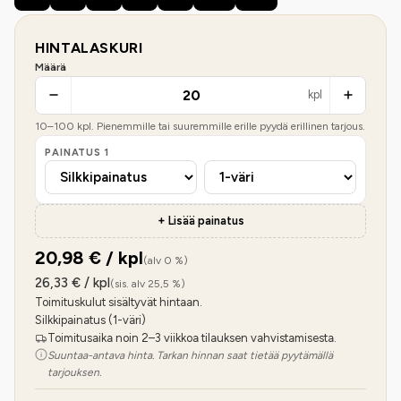
HINTALASKURI
Määrä
kpl
10
–
100
kpl. Pienemmille tai suuremmille erille pyydä erillinen tarjous.
PAINATUS
1
+ Lisää painatus
20,98
€ / kpl
(alv 0 %)
26,33
€ / kpl
(sis. alv 25,5 %)
Toimituskulut sisältyvät hintaan.
Silkkipainatus (1-väri)
Toimitusaika noin 2–3 viikkoa tilauksen vahvistamisesta.
Suuntaa-antava hinta. Tarkan hinnan saat tietää pyytämällä
tarjouksen.